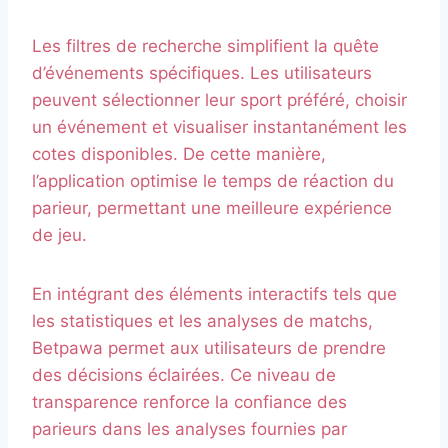
Les filtres de recherche simplifient la quête
d’événements spécifiques. Les utilisateurs
peuvent sélectionner leur sport préféré, choisir
un événement et visualiser instantanément les
cotes disponibles. De cette manière,
l’application optimise le temps de réaction du
parieur, permettant une meilleure expérience
de jeu.
En intégrant des éléments interactifs tels que
les statistiques et les analyses de matchs,
Betpawa permet aux utilisateurs de prendre
des décisions éclairées. Ce niveau de
transparence renforce la confiance des
parieurs dans les analyses fournies par