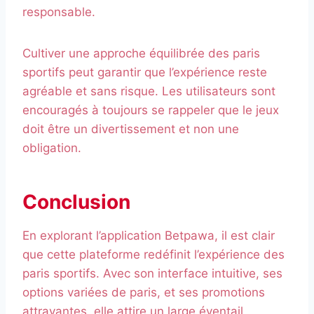
responsable.
Cultiver une approche équilibrée des paris
sportifs peut garantir que l’expérience reste
agréable et sans risque. Les utilisateurs sont
encouragés à toujours se rappeler que le jeux
doit être un divertissement et non une
obligation.
Conclusion
En explorant l’application Betpawa, il est clair
que cette plateforme redéfinit l’expérience des
paris sportifs. Avec son interface intuitive, ses
options variées de paris, et ses promotions
attrayantes, elle attire un large éventail