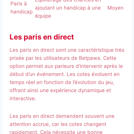
Paris à
ajoutant un handicap à une
Moyen
handicap
équipe
Les paris en direct
Les paris en direct sont une caractéristique très
prisée par les utilisateurs de Betpawa. Cette
option permet aux parieurs d’intervenir après le
début d’un événement. Les cotes évoluent en
temps réel en fonction de l’évolution du jeu,
offrant ainsi une expérience dynamique et
interactive.
Les paris en direct demandent souvent une
attention accrue, car les cotes changent
rapidement. Cela nécessite une bonne