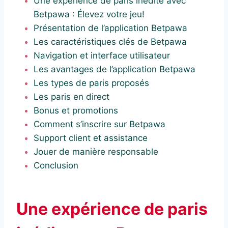
Une expérience de paris inédite avec
Betpawa : Élevez votre jeu!
Présentation de l’application Betpawa
Les caractéristiques clés de Betpawa
Navigation et interface utilisateur
Les avantages de l’application Betpawa
Les types de paris proposés
Les paris en direct
Bonus et promotions
Comment s’inscrire sur Betpawa
Support client et assistance
Jouer de manière responsable
Conclusion
Une expérience de paris