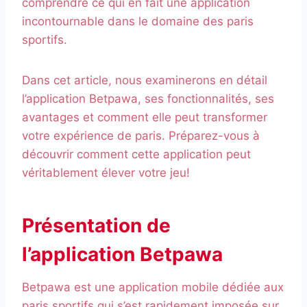
comprendre ce qui en fait une application
incontournable dans le domaine des paris
sportifs.
Dans cet article, nous examinerons en détail
l’application Betpawa, ses fonctionnalités, ses
avantages et comment elle peut transformer
votre expérience de paris. Préparez-vous à
découvrir comment cette application peut
véritablement élever votre jeu!
Présentation de
l’application Betpawa
Betpawa est une application mobile dédiée aux
paris sportifs qui s’est rapidement imposée sur