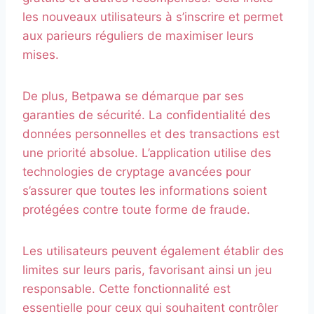
les nouveaux utilisateurs à s’inscrire et permet
aux parieurs réguliers de maximiser leurs
mises.
De plus, Betpawa se démarque par ses
garanties de sécurité. La confidentialité des
données personnelles et des transactions est
une priorité absolue. L’application utilise des
technologies de cryptage avancées pour
s’assurer que toutes les informations soient
protégées contre toute forme de fraude.
Les utilisateurs peuvent également établir des
limites sur leurs paris, favorisant ainsi un jeu
responsable. Cette fonctionnalité est
essentielle pour ceux qui souhaitent contrôler