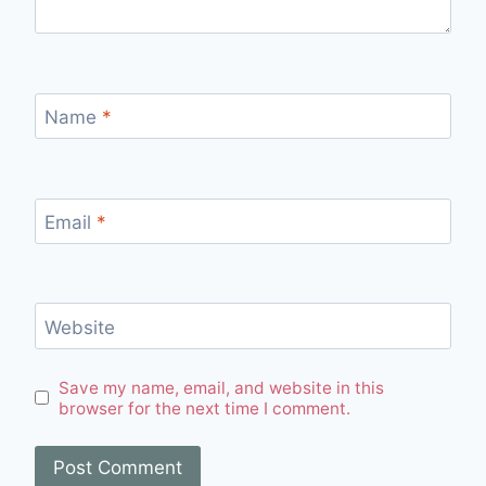
Name
*
Email
*
Website
Save my name, email, and website in this
browser for the next time I comment.