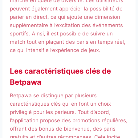
marché en quête de diversité. Les utilisateurs
peuvent également apprécier la possibilité de
parier en direct, ce qui ajoute une dimension
supplémentaire à l’excitation des événements
sportifs. Ainsi, il est possible de suivre un
match tout en plaçant des paris en temps réel,
ce qui intensifie l’expérience de jeux.
Les caractéristiques clés de
Betpawa
Betpawa se distingue par plusieurs
caractéristiques clés qui en font un choix
privilégié pour les parieurs. Tout d’abord,
l’application propose des promotions régulières,
offrant des bonus de bienvenue, des paris
gratuits et d’autres récompenses. Cela incite