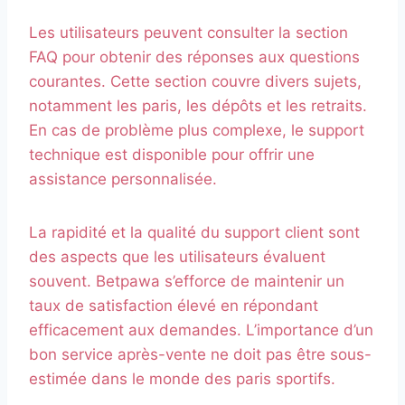
Les utilisateurs peuvent consulter la section
FAQ pour obtenir des réponses aux questions
courantes. Cette section couvre divers sujets,
notamment les paris, les dépôts et les retraits.
En cas de problème plus complexe, le support
technique est disponible pour offrir une
assistance personnalisée.
La rapidité et la qualité du support client sont
des aspects que les utilisateurs évaluent
souvent. Betpawa s’efforce de maintenir un
taux de satisfaction élevé en répondant
efficacement aux demandes. L’importance d’un
bon service après-vente ne doit pas être sous-
estimée dans le monde des paris sportifs.