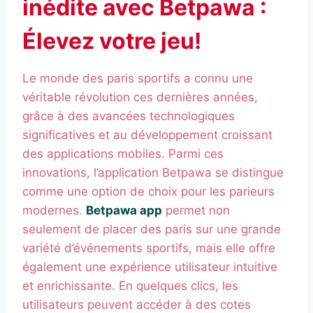
inédite avec Betpawa :
Élevez votre jeu!
Le monde des paris sportifs a connu une
véritable révolution ces dernières années,
grâce à des avancées technologiques
significatives et au développement croissant
des applications mobiles. Parmi ces
innovations, l’application Betpawa se distingue
comme une option de choix pour les parieurs
modernes.
Betpawa app
permet non
seulement de placer des paris sur une grande
variété d’événements sportifs, mais elle offre
également une expérience utilisateur intuitive
et enrichissante. En quelques clics, les
utilisateurs peuvent accéder à des cotes