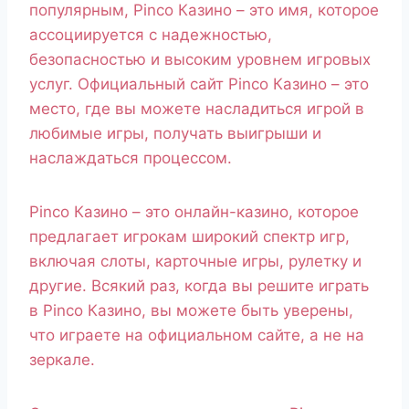
популярным, Pinco Казино – это имя, которое
ассоциируется с надежностью,
безопасностью и высоким уровнем игровых
услуг. Официальный сайт Pinco Казино – это
место, где вы можете насладиться игрой в
любимые игры, получать выигрыши и
наслаждаться процессом.
Pinco Казино – это онлайн-казино, которое
предлагает игрокам широкий спектр игр,
включая слоты, карточные игры, рулетку и
другие. Всякий раз, когда вы решите играть
в Pinco Казино, вы можете быть уверены,
что играете на официальном сайте, а не на
зеркале.