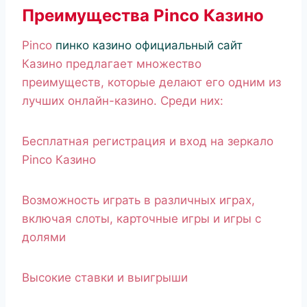
Преимущества Pinco Казино
Pinco
пинко казино официальный сайт
Казино предлагает множество
преимуществ, которые делают его одним из
лучших онлайн-казино. Среди них:
Бесплатная регистрация и вход на зеркало
Pinco Казино
Возможность играть в различных играх,
включая слоты, карточные игры и игры с
долями
Высокие ставки и выигрыши