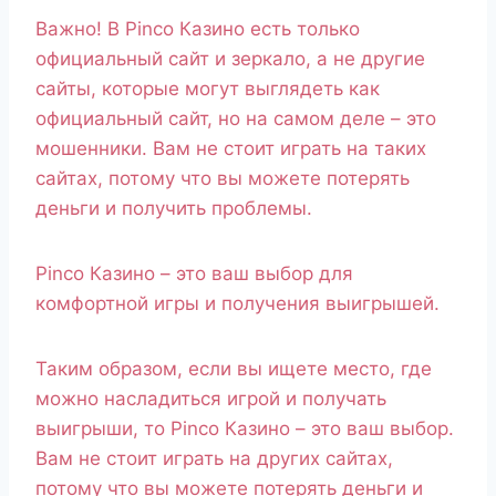
Важно! В Pinco Казино есть только
официальный сайт и зеркало, а не другие
сайты, которые могут выглядеть как
официальный сайт, но на самом деле – это
мошенники. Вам не стоит играть на таких
сайтах, потому что вы можете потерять
деньги и получить проблемы.
Pinco Казино – это ваш выбор для
комфортной игры и получения выигрышей.
Таким образом, если вы ищете место, где
можно насладиться игрой и получать
выигрыши, то Pinco Казино – это ваш выбор.
Вам не стоит играть на других сайтах,
потому что вы можете потерять деньги и