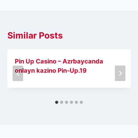
Similar Posts
Pin Up Casino – Azrbaycanda
onlayn kazino Pin-Up.19