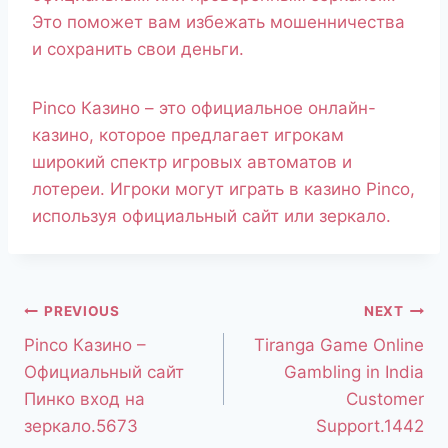
Это поможет вам избежать мошенничества
и сохранить свои деньги.
Pinco Казино – это официальное онлайн-
казино, которое предлагает игрокам
широкий спектр игровых автоматов и
лотереи. Игроки могут играть в казино Pinco,
используя официальный сайт или зеркало.
PREVIOUS
NEXT
Pinco Казино –
Tiranga Game Online
Официальный сайт
Gambling in India
Пинко вход на
Customer
зеркало.5673
Support.1442