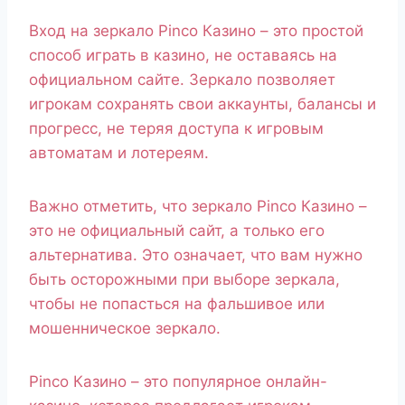
Вход на зеркало Pinco Казино – это простой
способ играть в казино, не оставаясь на
официальном сайте. Зеркало позволяет
игрокам сохранять свои аккаунты, балансы и
прогресс, не теряя доступа к игровым
автоматам и лотереям.
Важно отметить, что зеркало Pinco Казино –
это не официальный сайт, а только его
альтернатива. Это означает, что вам нужно
быть осторожными при выборе зеркала,
чтобы не попасться на фальшивое или
мошенническое зеркало.
Pinco Казино – это популярное онлайн-