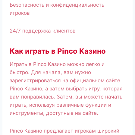
Безопасность и конфиденциальность
игроков
24/7 поддержка клиентов
Как играть в Pinco Казино
Играть в Pinco Казино можно легко и
быстро. Для начала, вам нужно
зарегистрироваться на официальном сайте
Pinco Казино, а затем выбрать игру, которая
вам понравилась. Затем, вы можете начать
играть, используя различные функции и
инструменты, доступные на сайте.
Pinco Казино предлагает игрокам широкий