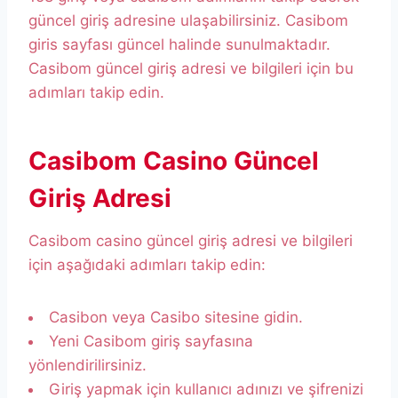
güncel giriş adresine ulaşabilirsiniz. Casibom
giris sayfası güncel halinde sunulmaktadır.
Casibom güncel giriş adresi ve bilgileri için bu
adımları takip edin.
Casibom Casino Güncel
Giriş Adresi
Casibom casino güncel giriş adresi ve bilgileri
için aşağıdaki adımları takip edin:
Casibon veya Casibo sitesine gidin.
Yeni Casibom giriş sayfasına
yönlendirilirsiniz.
Giriş yapmak için kullanıcı adınızı ve şifrenizi