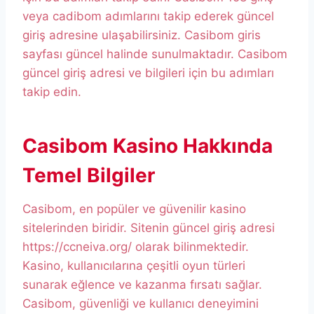
veya cadibom adımlarını takip ederek güncel
giriş adresine ulaşabilirsiniz. Casibom giris
sayfası güncel halinde sunulmaktadır. Casibom
güncel giriş adresi ve bilgileri için bu adımları
takip edin.
Casibom Kasino Hakkında
Temel Bilgiler
Casibom, en popüler ve güvenilir kasino
sitelerinden biridir. Sitenin güncel giriş adresi
https://ccneiva.org/ olarak bilinmektedir.
Kasino, kullanıcılarına çeşitli oyun türleri
sunarak eğlence ve kazanma fırsatı sağlar.
Casibom, güvenliği ve kullanıcı deneyimini