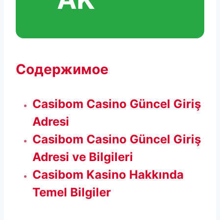
Содержимое
Casibom Casino Güncel Giriş
Adresi
Casibom Casino Güncel Giriş
Adresi ve Bilgileri
Casibom Kasino Hakkında
Temel Bilgiler