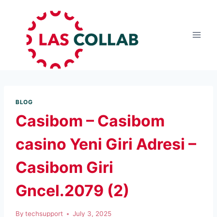
BLOG
Casibom – Casibom
casino Yeni Giri Adresi –
Casibom Giri
Gncel.2079 (2)
By
techsupport
July 3, 2025