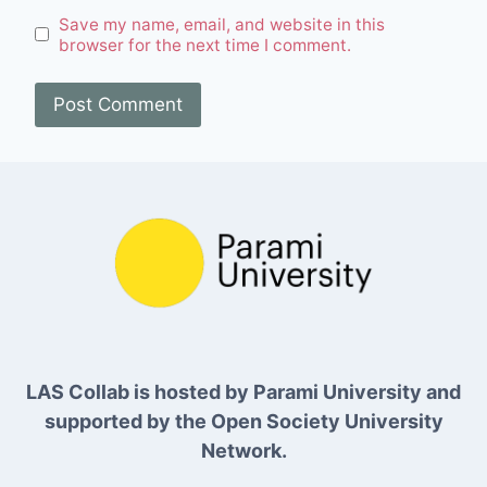
Save my name, email, and website in this
browser for the next time I comment.
LAS Collab is hosted by Parami University and
supported by the Open Society University
Network.