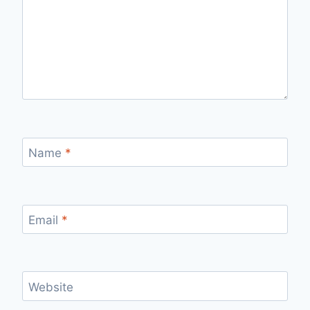
Name
*
Email
*
Website