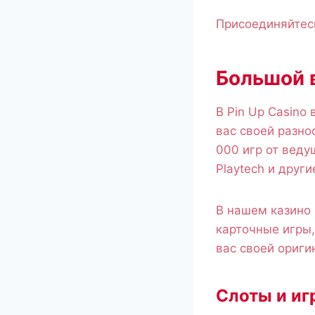
Присоединяйтесь
Большой в
В Pin Up Casino
вас своей разно
000 игр от веду
Playtech и други
В нашем казино 
карточные игры,
вас своей ориги
Слоты и иг