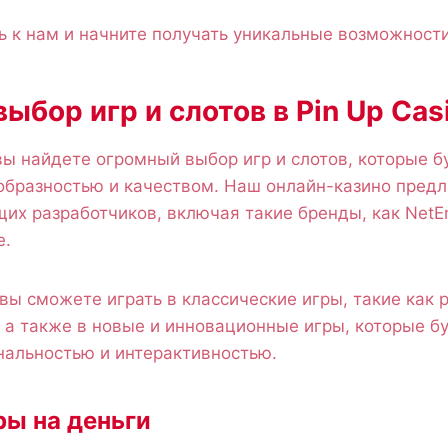
 к нам и начните получать уникальные возможности
ыбор игр и слотов в Pin Up Cas
 вы найдете огромный выбор игр и слотов, которые б
образностью и качеством. Наш онлайн-казино предл
щих разработчиков, включая такие бренды, как NetEn
е.
вы сможете играть в классические игры, такие как р
 а также в новые и инновационные игры, которые б
нальностью и интерактивностью.
ры на деньги