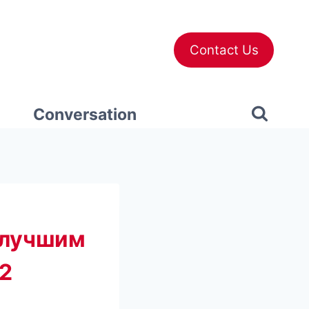
Contact Us
Conversation
 лучшим
52