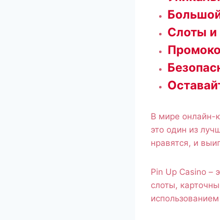
Большой 
Слоты и 
Промокод
Безопасн
Оставайт
В мире онлайн-к
это один из луч
нравятся, и выи
Pin Up Casino –
слоты, карточные
использованием 