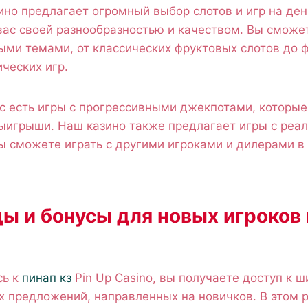
но предлагает огромный выбор слотов и игр на ден
вас своей разнообразностью и качеством. Вы сможет
ыми темами, от классических фруктовых слотов до 
ческих игр.
ас есть игры с прогрессивными джекпотами, которые
ыигрыши. Наш казино также предлагает игры с реа
ы сможете играть с другими игроками и дилерами в
 и бонусы для новых игроков в
сь к
пинап кз
Pin Up Casino, вы получаете доступ к 
х предложений, направленных на новичков. В этом 