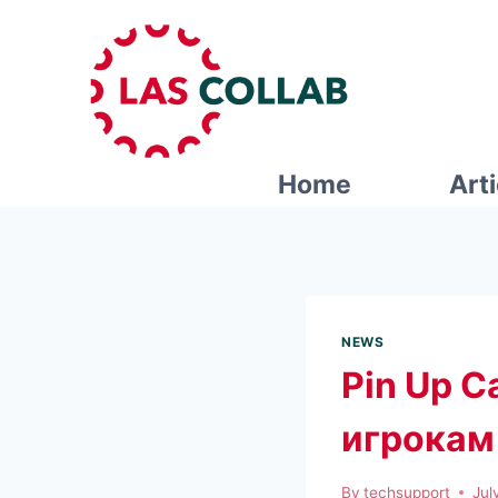
Home
Art
NEWS
Pin Up 
игрокам
By
techsupport
Jul