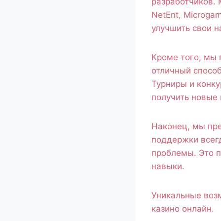
разработчиков. 
NetEnt, Microga
улучшить свои н
Кроме того, мы 
отличный способ
Турниры и конку
получить новые
Наконец, мы пр
поддержки всегд
проблемы. Это п
навыки.
Уникальные возм
казино онлайн.