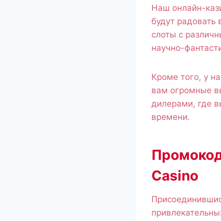
Наш онлайн-кази
будут радовать 
слоты с различн
научно-фантасти
Кроме того, у н
вам огромные в
дилерами, где в
времени.
Промокоды
Casino
Присоединивши
привлекательны