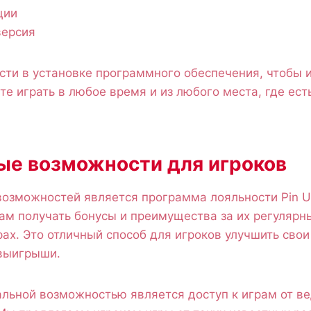
ции
версия
ти в установке программного обеспечения, чтобы и
те играть в любое время и из любого места, где ест
ые возможности для игроков
возможностей является программа лояльности Pin U
ам получать бонусы и преимущества за их регулярн
рах. Это отличный способ для игроков улучшить свои
 выигрыши.
альной возможностью является доступ к играм от в