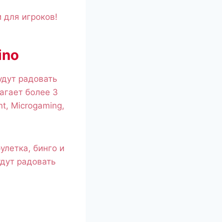
 для игроков!
ino
удут радовать
агает более 3
t, Microgaming,
улетка, бинго и
удут радовать