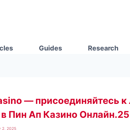
icles
Guides
Research
Casino — присоединяйтесь к
 в Пин Ап Казино Онлайн.2
y 2, 2025