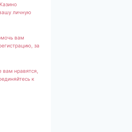
 Казино
 вашу личную
омочь вам
регистрацию, за
е вам нравятся,
оединяйтесь к