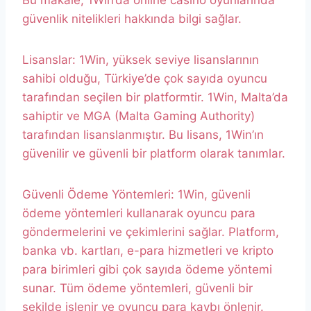
Bu makale, 1Win’da online casino oyunlarında
güvenlik nitelikleri hakkında bilgi sağlar.
Lisanslar: 1Win, yüksek seviye lisanslarının
sahibi olduğu, Türkiye’de çok sayıda oyuncu
tarafından seçilen bir platformtir. 1Win, Malta’da
sahiptir ve MGA (Malta Gaming Authority)
tarafından lisanslanmıştır. Bu lisans, 1Win’ın
güvenilir ve güvenli bir platform olarak tanımlar.
Güvenli Ödeme Yöntemleri: 1Win, güvenli
ödeme yöntemleri kullanarak oyuncu para
göndermelerini ve çekimlerini sağlar. Platform,
banka vb. kartları, e-para hizmetleri ve kripto
para birimleri gibi çok sayıda ödeme yöntemi
sunar. Tüm ödeme yöntemleri, güvenli bir
şekilde işlenir ve oyuncu para kaybı önlenir.