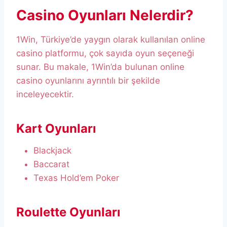
Casino Oyunları Nelerdir?
1Win, Türkiye’de yaygın olarak kullanılan online
casino platformu, çok sayıda oyun seçeneği
sunar. Bu makale, 1Win’da bulunan online
casino oyunlarını ayrıntılı bir şekilde
inceleyecektir.
Kart Oyunları
Blackjack
Baccarat
Texas Hold’em Poker
Roulette Oyunları