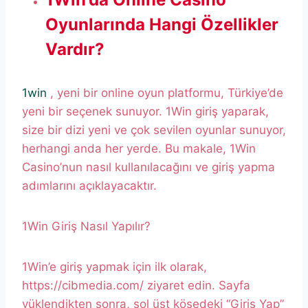
Oyunlarında Hangi Özellikler
Vardır?
1win
, yeni bir online oyun platformu, Türkiye’de
yeni bir seçenek sunuyor. 1Win giriş yaparak,
size bir dizi yeni ve çok sevilen oyunlar sunuyor,
herhangi anda her yerde. Bu makale, 1Win
Casino’nun nasıl kullanılacağını ve giriş yapma
adımlarını açıklayacaktır.
1Win Giriş Nasıl Yapılır?
1Win’e giriş yapmak için ilk olarak,
https://cibmedia.com/ ziyaret edin. Sayfa
yüklendikten sonra, sol üst köşedeki “Giriş Yap”