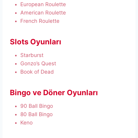
European Roulette
American Roulette
French Roulette
Slots Oyunları
Starburst
Gonzo’s Quest
Book of Dead
Bingo ve Döner Oyunları
90 Ball Bingo
80 Ball Bingo
Keno