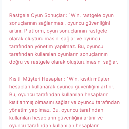
Rastgele Oyun Sonuçları: 1Win, rastgele oyun
sonuçlarının sağlanması, oyuncu güvenliğini
artırır. Platform, oyun sonuçlarının rastgele
olarak oluşturulmasını sağlar ve oyuncu
tarafından yönetim yapılmaz. Bu, oyuncu
tarafından kullanılan oyunların sonuçlarının
doğru ve rastgele olarak oluşturulmasını sağlar.
Kısıtlı Müşteri Hesapları: 1Win, kısıtlı müşteri
hesapları kullanarak oyuncu güvenliğini artırır.
Bu, oyuncu tarafından kullanılan hesapların
kısıtlanmış olmasını sağlar ve oyuncu tarafından
yönetim yapılmaz. Bu, oyuncu tarafından
kullanılan hesapların güvenliğini artırır ve
oyuncu tarafından kullanılan hesapların