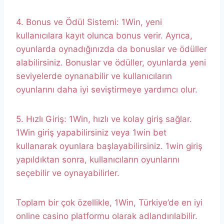
4. Bonus ve Ödül Sistemi: 1Win, yeni
kullanıcılara kayıt olunca bonus verir. Ayrıca,
oyunlarda oynadığınızda da bonuslar ve ödüller
alabilirsiniz. Bonuslar ve ödüller, oyunlarda yeni
seviyelerde oynanabilir ve kullanıcıların
oyunlarını daha iyi seviştirmeye yardımcı olur.
5. Hızlı Giriş: 1Win, hızlı ve kolay giriş sağlar.
1Win giriş yapabilirsiniz veya 1win bet
kullanarak oyunlara başlayabilirsiniz. 1win giriş
yapıldıktan sonra, kullanıcıların oyunlarını
seçebilir ve oynayabilirler.
Toplam bir çok özellikle, 1Win, Türkiye’de en iyi
online casino platformu olarak adlandırılabilir.