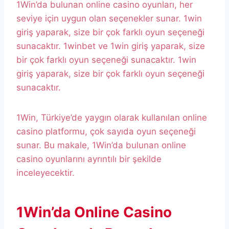
1Win’da bulunan online casino oyunları, her
seviye için uygun olan seçenekler sunar. 1win
giriş yaparak, size bir çok farklı oyun seçeneği
sunacaktır. 1winbet ve 1win giriş yaparak, size
bir çok farklı oyun seçeneği sunacaktır. 1win
giriş yaparak, size bir çok farklı oyun seçeneği
sunacaktır.
1Win, Türkiye’de yaygın olarak kullanılan online
casino platformu, çok sayıda oyun seçeneği
sunar. Bu makale, 1Win’da bulunan online
casino oyunlarını ayrıntılı bir şekilde
inceleyecektir.
1Win’da Online Casino