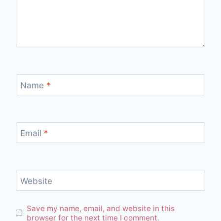
Name
*
Email
*
Website
Save my name, email, and website in this
browser for the next time I comment.