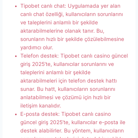
Tipobet canlı chat: Uygulamada yer alan
canlı chat özelliği, kullanıcıların sorunlarını
ve taleplerini anlamlı bir şekilde
aktarabilmelerine olanak tanır. Bu,
sorunların hızlı bir şekilde çözülebilmesine
yardımcı olur.
Telefon destek: Tipobet canlı casino güncel
giriş 2025’te, kullanıcılar sorunlarını ve
taleplerini anlamlı bir şekilde
aktarabilmeleri için telefon destek hattı
sunar. Bu hatt, kullanıcıların sorunlarını
anlatabilmesi ve çözümü için hızlı bir
iletişim kanalıdır.
E-posta destek: Tipobet canlı casino
güncel giriş 2025’te, kullanıcılar e-posta ile
destek alabilirler. Bu yöntem, kullanıcıların