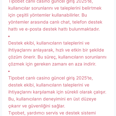
Tipobet canlı casino güncel giriş 2025’te,
kullanıcılar sorunlarını ve taleplerini belirtmek
için çeşitli yöntemler kullanabilirler. Bu
yöntemler arasında canlı chat, telefon destek
hattı ve e-posta destek hattı bulunmaktadır.
Destek ekibi, kullanıcıların taleplerini ve
ihtiyaçlarını anlayarak, hızlı ve etkin bir şekilde
çözüm önerir. Bu süreç, kullanıcıların sorunlarını
çözmek için gereken zamanı en aza indirir.
Tipobet canlı casino güncel giriş 2025’te,
destek ekibi, kullanıcıların taleplerini ve
ihtiyaçlarını karşılamak için sürekli olarak çalışır.
Bu, kullanıcıların deneyimini en üst düzeye
çıkarır ve güvenliğini sağlar.
Tıpobet, yardımcı servis ve destek sistemi