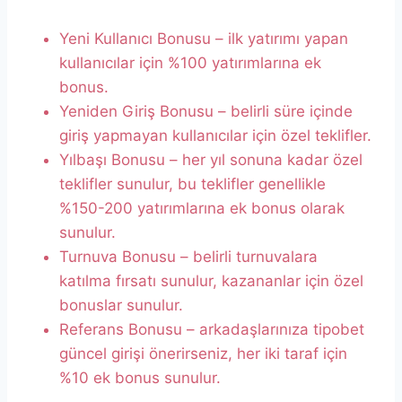
Yeni Kullanıcı Bonusu – ilk yatırımı yapan
kullanıcılar için %100 yatırımlarına ek
bonus.
Yeniden Giriş Bonusu – belirli süre içinde
giriş yapmayan kullanıcılar için özel teklifler.
Yılbaşı Bonusu – her yıl sonuna kadar özel
teklifler sunulur, bu teklifler genellikle
%150-200 yatırımlarına ek bonus olarak
sunulur.
Turnuva Bonusu – belirli turnuvalara
katılma fırsatı sunulur, kazananlar için özel
bonuslar sunulur.
Referans Bonusu – arkadaşlarınıza tipobet
güncel girişi önerirseniz, her iki taraf için
%10 ek bonus sunulur.