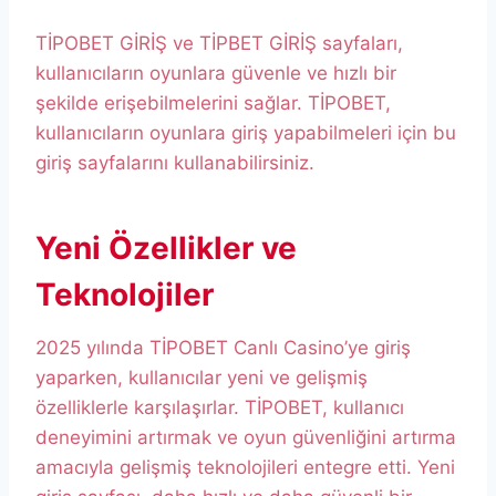
TİPOBET GİRİŞ ve TİPBET GİRİŞ sayfaları,
kullanıcıların oyunlara güvenle ve hızlı bir
şekilde erişebilmelerini sağlar. TİPOBET,
kullanıcıların oyunlara giriş yapabilmeleri için bu
giriş sayfalarını kullanabilirsiniz.
Yeni Özellikler ve
Teknolojiler
2025 yılında TİPOBET Canlı Casino’ye giriş
yaparken, kullanıcılar yeni ve gelişmiş
özelliklerle karşılaşırlar. TİPOBET, kullanıcı
deneyimini artırmak ve oyun güvenliğini artırma
amacıyla gelişmiş teknolojileri entegre etti. Yeni