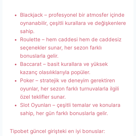
Blackjack – profesyonel bir atmosfer içinde
oynanabilir, çeşitli kurallara ve değişkenlere
sahip.
Roulette – hem caddesi hem de caddesiz
seçenekler sunar, her sezon farklı
bonuslarla gelir.
Baccarat – basit kurallara ve yüksek
kazanç olasılıklarıyla popüler.
Poker – stratejik ve deneyim gerektiren
oyunlar, her sezon farklı turnuvalarla ilgili
özel teklifler sunar.
Slot Oyunları – çeşitli temalar ve konulara
sahip, her gün farklı bonuslarla gelir.
Tipobet güncel girişteki en iyi bonuslar: