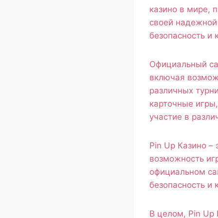
казино в мире, 
своей надежной 
безопасность и 
Официальный сай
включая возможн
различных турни
карточные игры,
участие в разли
Pin Up Казино –
возможность игр
официальном сай
безопасность и 
В целом, Pin Up