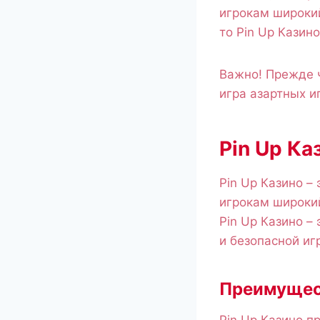
игрокам широкий
то Pin Up Казино
Важно! Прежде ч
игра азартных и
Pin Up Ка
Pin Up Казино –
игрокам широкий
Pin Up Казино –
и безопасной иг
Преимущест
Pin Up Казино п