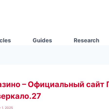
icles
Guides
Research
Казино – Официальный сайт 
зеркало.27
y 1, 2025