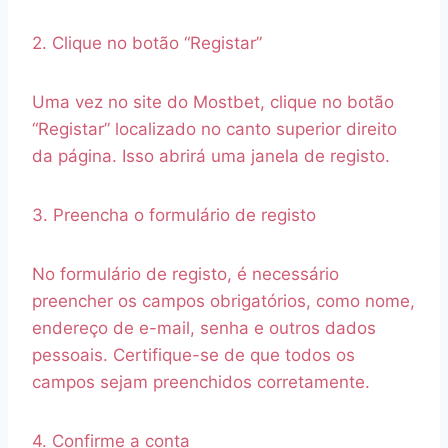
2. Clique no botão “Registar”
Uma vez no site do Mostbet, clique no botão
“Registar” localizado no canto superior direito
da página. Isso abrirá uma janela de registo.
3. Preencha o formulário de registo
No formulário de registo, é necessário
preencher os campos obrigatórios, como nome,
endereço de e-mail, senha e outros dados
pessoais. Certifique-se de que todos os
campos sejam preenchidos corretamente.
4. Confirme a conta