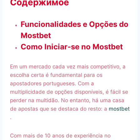
Содержимое
Funcionalidades e Opções do
Mostbet
Como Iniciar-se no Mostbet
Em um mercado cada vez mais competitivo, a
escolha certa é fundamental para os
apostadores portugueses. Com a
multiplicidade de opções disponíveis, é fácil se
perder na multidão. No entanto, há uma casa
de apostas que se destaca do resto: a
mostbet
.
Com mais de 10 anos de experiência no