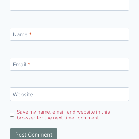
Name
*
Email
*
Website
Save my name, email, and website in this
browser for the next time I comment.