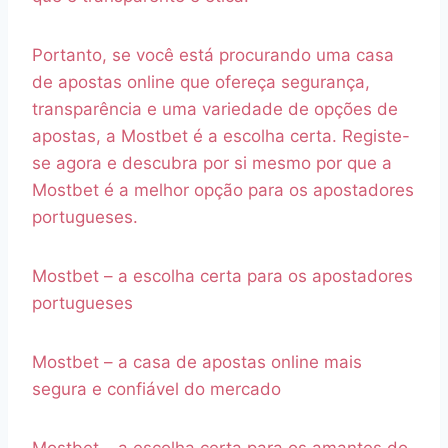
Portanto, se você está procurando uma casa
de apostas online que ofereça segurança,
transparência e uma variedade de opções de
apostas, a Mostbet é a escolha certa. Registe-
se agora e descubra por si mesmo por que a
Mostbet é a melhor opção para os apostadores
portugueses.
Mostbet – a escolha certa para os apostadores
portugueses
Mostbet – a casa de apostas online mais
segura e confiável do mercado