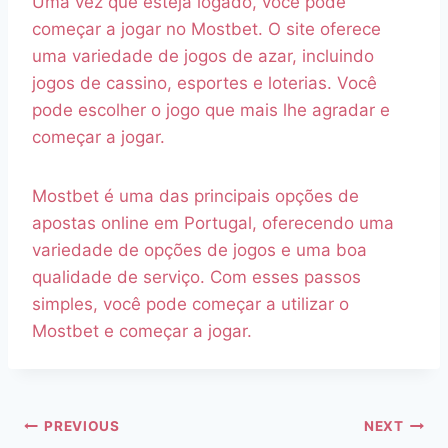
Uma vez que esteja logado, você pode
começar a jogar no Mostbet. O site oferece
uma variedade de jogos de azar, incluindo
jogos de cassino, esportes e loterias. Você
pode escolher o jogo que mais lhe agradar e
começar a jogar.
Mostbet é uma das principais opções de
apostas online em Portugal, oferecendo uma
variedade de opções de jogos e uma boa
qualidade de serviço. Com esses passos
simples, você pode começar a utilizar o
Mostbet e começar a jogar.
PREVIOUS
NEXT