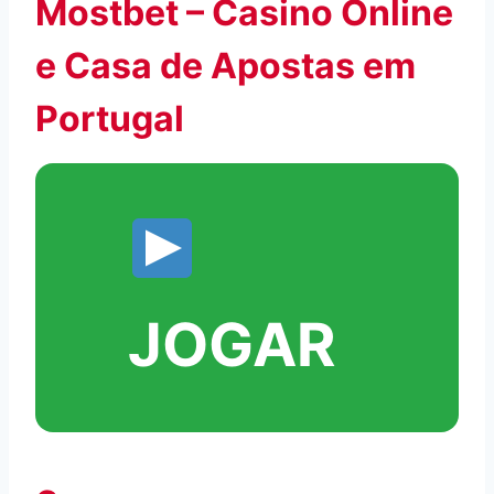
Mostbet – Casino Online
e Casa de Apostas em
Portugal
JOGAR