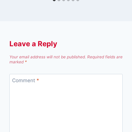
Leave a Reply
Your email address will not be published.
Required fields are
marked
*
Comment
*