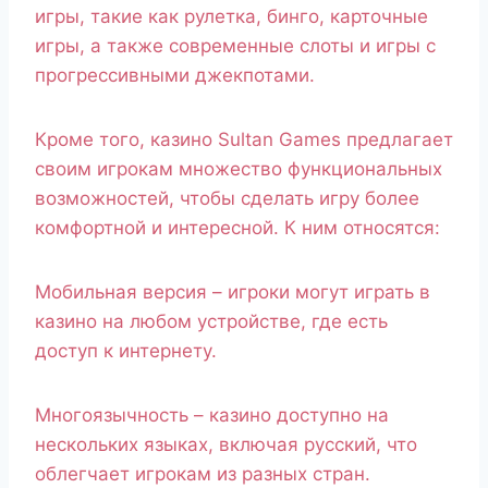
игры, такие как рулетка, бинго, карточные
игры, а также современные слоты и игры с
прогрессивными джекпотами.
Кроме того, казино Sultan Games предлагает
своим игрокам множество функциональных
возможностей, чтобы сделать игру более
комфортной и интересной. К ним относятся:
Мобильная версия – игроки могут играть в
казино на любом устройстве, где есть
доступ к интернету.
Многоязычность – казино доступно на
нескольких языках, включая русский, что
облегчает игрокам из разных стран.