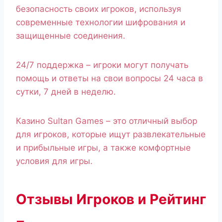
безопасность своих игроков, используя
современные технологии шифрования и
защищенные соединения.
24/7 поддержка – игроки могут получать
помощь и ответы на свои вопросы 24 часа в
сутки, 7 дней в неделю.
Казино Sultan Games – это отличный выбор
для игроков, которые ищут развлекательные
и прибыльные игры, а также комфортные
условия для игры.
Отзывы Игроков и Рейтинг