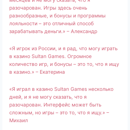
месяцев и не могу сказать, что я
разочарован. Игры здесь очень
разнообразные, и бонусы и программы
лояльности – это отличный способ
зарабатывать деньги.» – Александр
«Я игрок из России, и я рад, что могу играть
в казино Sultan Games. Огромное
количество игр, и бонусы – это то, что я ищу
в казино.» – Екатерина
«Я играл в казино Sultan Games несколько
дней, и я не могу сказать, что я
разочарован. Интерфейс может быть
сложным, но игры – это то, что я ищу.» –
Михаил