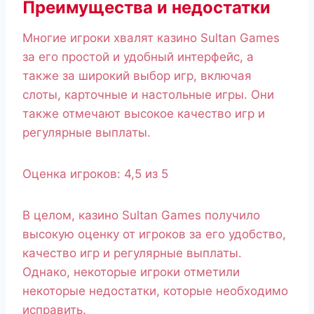
Преимущества и недостатки
Многие игроки хвалят казино Sultan Games
за его простой и удобный интерфейс, а
также за широкий выбор игр, включая
слоты, карточные и настольные игры. Они
также отмечают высокое качество игр и
регулярные выплаты.
Оценка игроков: 4,5 из 5
В целом, казино Sultan Games получило
высокую оценку от игроков за его удобство,
качество игр и регулярные выплаты.
Однако, некоторые игроки отметили
некоторые недостатки, которые необходимо
исправить.