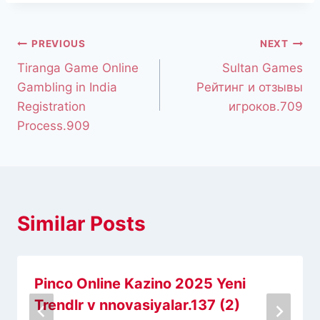
PREVIOUS
NEXT
Tiranga Game Online
Sultan Games
Gambling in India
Рейтинг и отзывы
Registration
игроков.709
Process.909
Similar Posts
Pinco Online Kazino 2025 Yeni
Trendlr v nnovasiyalar.137 (2)