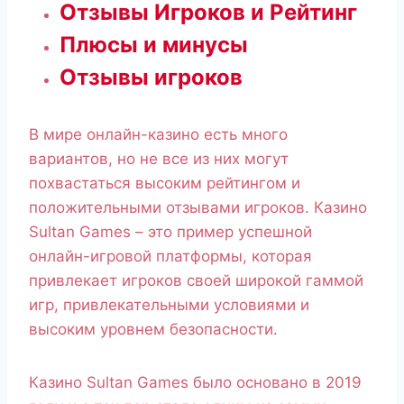
Отзывы Игроков и Рейтинг
Плюсы и минусы
Отзывы игроков
В мире онлайн-казино есть много
вариантов, но не все из них могут
похвастаться высоким рейтингом и
положительными отзывами игроков. Казино
Sultan Games – это пример успешной
онлайн-игровой платформы, которая
привлекает игроков своей широкой гаммой
игр, привлекательными условиями и
высоким уровнем безопасности.
Казино Sultan Games было основано в 2019