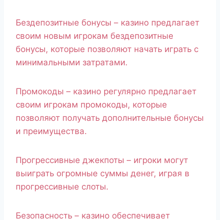
Бездепозитные бонусы – казино предлагает
своим новым игрокам бездепозитные
бонусы, которые позволяют начать играть с
минимальными затратами.
Промокоды – казино регулярно предлагает
своим игрокам промокоды, которые
позволяют получать дополнительные бонусы
и преимущества.
Прогрессивные джекпоты – игроки могут
выиграть огромные суммы денег, играя в
прогрессивные слоты.
Безопасность – казино обеспечивает