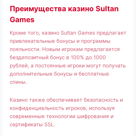
Преимущества казино Sultan
Games
Кроме того, казино Sultan Games предлагает
привлекательные бонусы и программы
лояльности. Новым игрокам предлагается
бездепозитный бонус в 100% до 1000
рублей, а постоянные игроки могут получать
дополнительные бонусы и бесплатные
спины.
Казино также обеспечивает безопасность и
конфиденциальность игроков, используя
современные технологии шифрования и
сертификаты SSL.