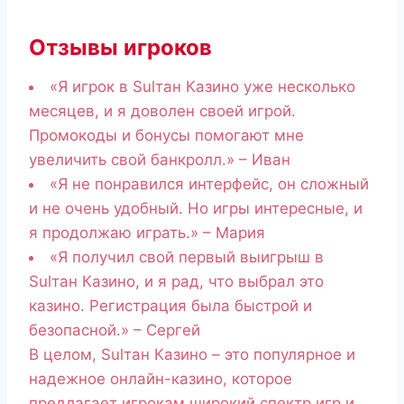
Отзывы игроков
«Я игрок в Sulтан Казино уже несколько
месяцев, и я доволен своей игрой.
Промокоды и бонусы помогают мне
увеличить свой банкролл.» – Иван
«Я не понравился интерфейс, он сложный
и не очень удобный. Но игры интересные, и
я продолжаю играть.» – Мария
«Я получил свой первый выигрыш в
Sulтан Казино, и я рад, что выбрал это
казино. Регистрация была быстрой и
безопасной.» – Сергей
В целом, Sulтан Казино – это популярное и
надежное онлайн-казино, которое
предлагает игрокам широкий спектр игр и