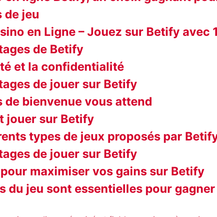
 de jeu
asino en Ligne – Jouez sur Betify avec
tages de Betify
té et la confidentialité
ages de jouer sur Betify
 de bienvenue vous attend
jouer sur Betify
rents types de jeux proposés par Betif
ages de jouer sur Betify
 pour maximiser vos gains sur Betify
s du jeu sont essentielles pour gagner