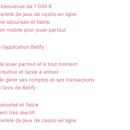
 bienvenue de 1 000 €
riété de jeux de casino en ligne
e sécurisée et fiable
on mobile pour jouer partout
’application Betify :
 de jouer partout et à tout moment
tuitive et facile à utiliser
 de gérer ses comptes et ses transactions
’avis de Betify :
écurisé et fiable
ent très réactif
riété de jeux de casino en ligne