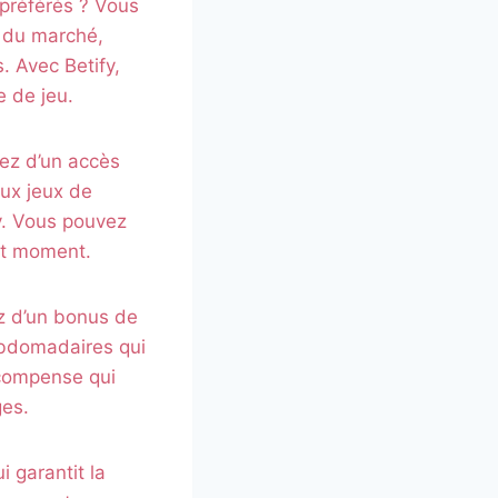
 préférés ? Vous
e du marché,
. Avec Betify,
 de jeu.
iez d’un accès
eux jeux de
fy. Vous pouvez
out moment.
z d’un bonus de
ebdomadaires qui
écompense qui
ges.
 garantit la