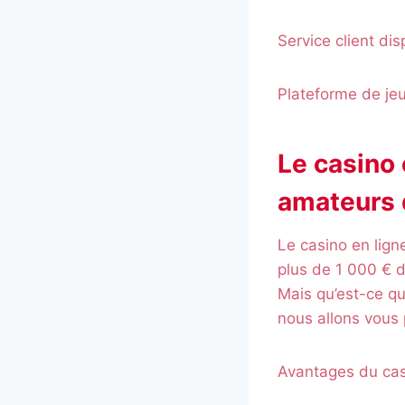
Service client di
Plateforme de je
Le casino 
amateurs 
Le casino en lign
plus de 1 000 € de
Mais qu’est-ce qu
nous allons vous 
Avantages du casi