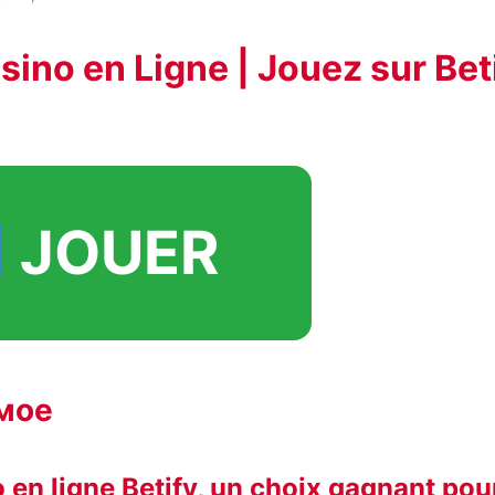
sino en Ligne | Jouez sur Bet
JOUER
мое
 en ligne Betify, un choix gagnant pou