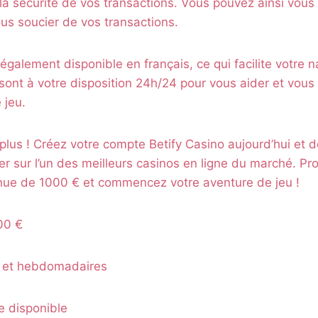
t la sécurité de vos transactions. Vous pouvez ainsi vous
ous soucier de vos transactions.
également disponible en français, ce qui facilite votre n
sont à votre disposition 24h/24 pour vous aider et vous
 jeu.
 plus ! Créez votre compte Betify Casino aujourd’hui et 
r sur l’un des meilleurs casinos en ligne du marché. Pro
ue de 1000 € et commencez votre aventure de jeu !
00 €
s et hebdomadaires
e disponible