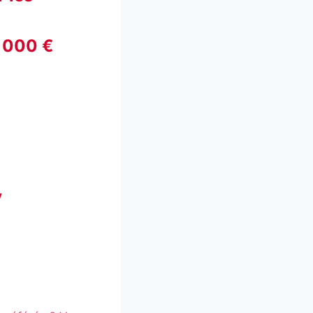
 1000 €
y