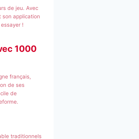
urs de jeu. Avec
 son application
à essayer !
avec 1000
gne français,
ion de ses
cile de
teforme.
ble traditionnels