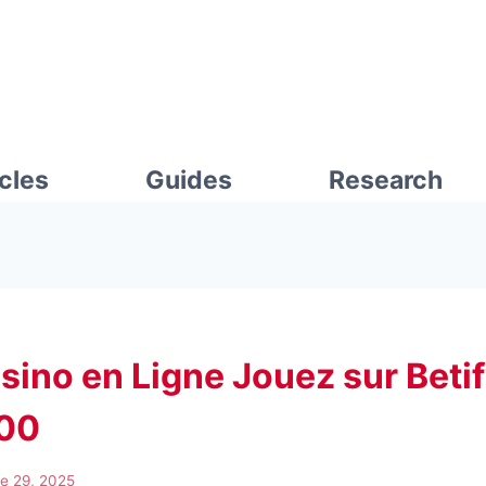
icles
Guides
Research
sino en Ligne Jouez sur Beti
100
e 29, 2025