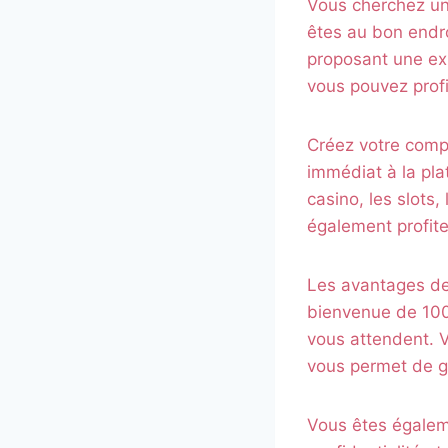
Vous cherchez un 
êtes au bon endro
proposant une exp
vous pouvez prof
Créez votre comp
immédiat à la pla
casino, les slots,
également profite
Les avantages de
bienvenue de 100
vous attendent. 
vous permet de g
Vous êtes égaleme