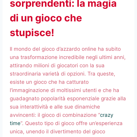
sorprendenti: la magia
di un gioco che
stupisce!
Il mondo del gioco d’azzardo online ha subito
una trasformazione incredibile negli ultimi anni,
attirando milioni di giocatori con la sua
straordinaria varietà di opzioni. Tra queste,
esiste un gioco che ha catturato
l’immaginazione di moltissimi utenti e che ha
guadagnato popolarità esponenziale grazie alla
sua interattività e alle sue dinamiche
avvincenti: il gioco di combinazione “
crazy
time
“. Questo tipo di gioco offre un’esperienza
unica, unendo il divertimento del gioco