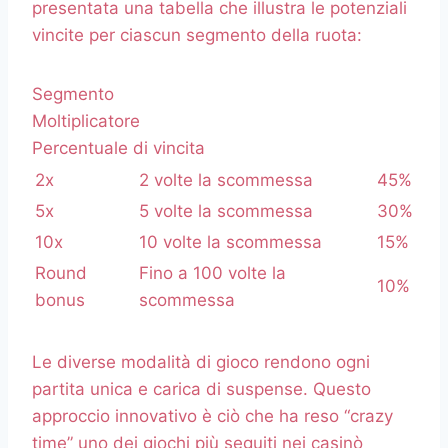
presentata una tabella che illustra le potenziali
vincite per ciascun segmento della ruota:
Segmento
Moltiplicatore
Percentuale di vincita
2x
2 volte la scommessa
45%
5x
5 volte la scommessa
30%
10x
10 volte la scommessa
15%
Round
Fino a 100 volte la
10%
bonus
scommessa
Le diverse modalità di gioco rendono ogni
partita unica e carica di suspense. Questo
approccio innovativo è ciò che ha reso “crazy
time” uno dei giochi più seguiti nei casinò