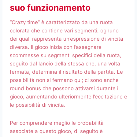
suo funzionamento
“Crazy time” è caratterizzato da una ruota
colorata che contiene vari segmenti, ognuno
dei quali rappresenta un’espressione di vincita
diversa. Il gioco inizia con l’assegnare
scommesse su segmenti specifici della ruota,
seguito dal lancio della stessa che, una volta
fermata, determina il risultato della partita. Le
possibilità non si fermano qui; ci sono anche
round bonus che possono attivarsi durante il
gioco, aumentando ulteriormente l’eccitazione e
le possibilità di vincita.
Per comprendere meglio le probabilità
associate a questo gioco, di seguito è