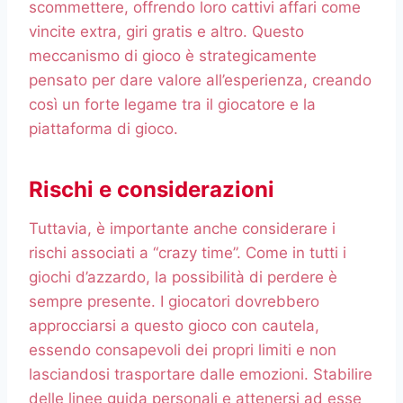
scommettere, offrendo loro cattivi affari come
vincite extra, giri gratis e altro. Questo
meccanismo di gioco è strategicamente
pensato per dare valore all’esperienza, creando
così un forte legame tra il giocatore e la
piattaforma di gioco.
Rischi e considerazioni
Tuttavia, è importante anche considerare i
rischi associati a “crazy time”. Come in tutti i
giochi d’azzardo, la possibilità di perdere è
sempre presente. I giocatori dovrebbero
approcciarsi a questo gioco con cautela,
essendo consapevoli dei propri limiti e non
lasciandosi trasportare dalle emozioni. Stabilire
delle linee guida personali e attenersi ad esse