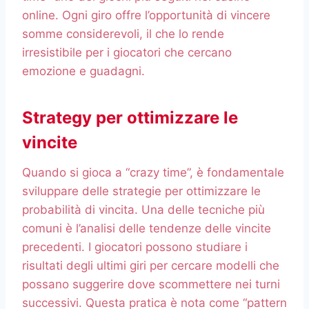
online. Ogni giro offre l’opportunità di vincere
somme considerevoli, il che lo rende
irresistibile per i giocatori che cercano
emozione e guadagni.
Strategy per ottimizzare le
vincite
Quando si gioca a “crazy time”, è fondamentale
sviluppare delle strategie per ottimizzare le
probabilità di vincita. Una delle tecniche più
comuni è l’analisi delle tendenze delle vincite
precedenti. I giocatori possono studiare i
risultati degli ultimi giri per cercare modelli che
possano suggerire dove scommettere nei turni
successivi. Questa pratica è nota come “pattern