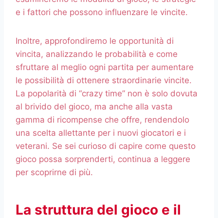
e i fattori che possono influenzare le vincite.
Inoltre, approfondiremo le opportunità di
vincita, analizzando le probabilità e come
sfruttare al meglio ogni partita per aumentare
le possibilità di ottenere straordinarie vincite.
La popolarità di “crazy time” non è solo dovuta
al brivido del gioco, ma anche alla vasta
gamma di ricompense che offre, rendendolo
una scelta allettante per i nuovi giocatori e i
veterani. Se sei curioso di capire come questo
gioco possa sorprenderti, continua a leggere
per scoprirne di più.
La struttura del gioco e il