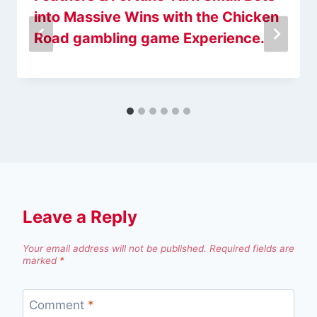
into Massive Wins with the Chicken
Road gambling game Experience.
Leave a Reply
Your email address will not be published.
Required fields are
marked
*
Comment
*