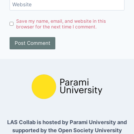
Website
Save my name, email, and website in this
browser for the next time I comment.
LAS Collab is hosted by Parami University and
supported by the Open Society University