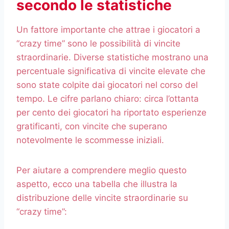
secondo le statistiche
Un fattore importante che attrae i giocatori a
“crazy time” sono le possibilità di vincite
straordinarie. Diverse statistiche mostrano una
percentuale significativa di vincite elevate che
sono state colpite dai giocatori nel corso del
tempo. Le cifre parlano chiaro: circa l’ottanta
per cento dei giocatori ha riportato esperienze
gratificanti, con vincite che superano
notevolmente le scommesse iniziali.
Per aiutare a comprendere meglio questo
aspetto, ecco una tabella che illustra la
distribuzione delle vincite straordinarie su
“crazy time”: