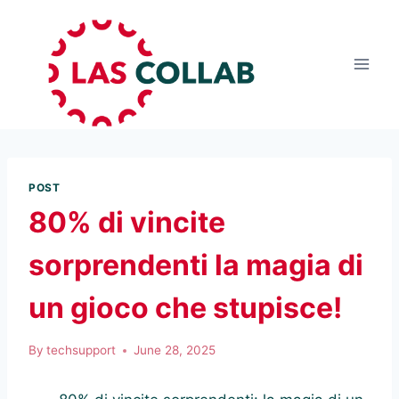
POST
80% di vincite
sorprendenti la magia di
un gioco che stupisce!
By
techsupport
June 28, 2025