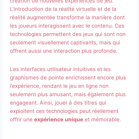
création de nouvelles expériences de jeu.
L’introduction de la réalité virtuelle et de la
réalité augmentée transforme la manière dont
les joueurs interagissent avec le contenu. Ces
technologies permettent des jeux qui sont non
seulement visuellement captivants, mais qui
offrent aussi une interaction plus profonde.
Les interfaces utilisateur intuitives et les
graphismes de pointe enrichissent encore plus
l’expérience, rendant le jeu en ligne non
seulement plus amusant, mais également plus
engageant. Ainsi, jouer à des titres qui
exploitent ces technologies peut réellement
offrir une
expérience
unique
et mémorable.