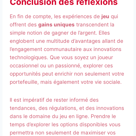
Conclusion des réflexions
En fin de compte, les expériences de
jeu
qui
offrent des
gains uniques
transcendent la
simple notion de gagner de l’argent. Elles
englobent une multitude d’avantages allant de
l’engagement communautaire aux innovations
technologiques. Que vous soyez un joueur
occasionnel ou un passionné, explorer ces
opportunités peut enrichir non seulement votre
portefeuille, mais également votre vie sociale.
Il est impératif de rester informé des
tendances, des régulations, et des innovations
dans le domaine du jeu en ligne. Prendre le
temps d’explorer les options disponibles vous
permettra non seulement de maximiser vos