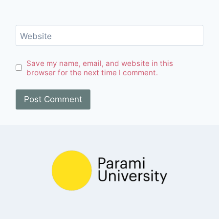
Website
Save my name, email, and website in this
browser for the next time I comment.