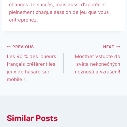
chances de succès, mais aussi d’apprécier
pleinement chaque session de jeu que vous
entreprenez.
PREVIOUS
NEXT
Les 90 % des joueurs
Mostbet Vstupte do
français préfèrent les
světa nekonečných
jeux de hasard sur
možností a vzrušení!
mobile !
Similar Posts