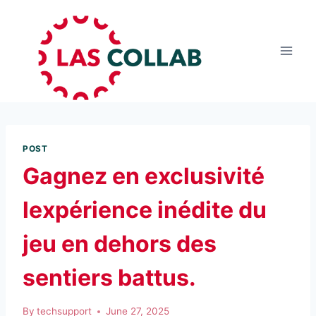
POST
Gagnez en exclusivité
lexpérience inédite du
jeu en dehors des
sentiers battus.
By
techsupport
June 27, 2025