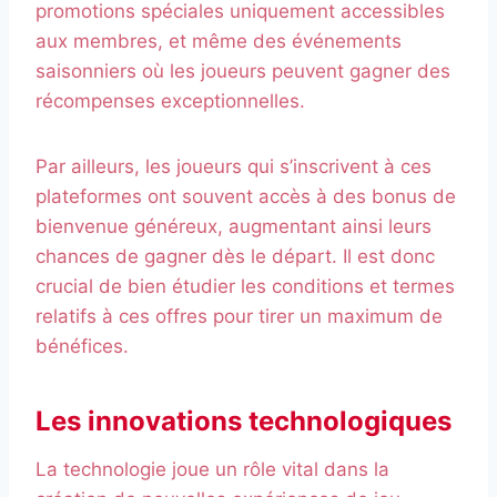
promotions spéciales uniquement accessibles
aux membres, et même des événements
saisonniers où les joueurs peuvent gagner des
récompenses exceptionnelles.
Par ailleurs, les joueurs qui s’inscrivent à ces
plateformes ont souvent accès à des bonus de
bienvenue généreux, augmentant ainsi leurs
chances de gagner dès le départ. Il est donc
crucial de bien étudier les conditions et termes
relatifs à ces offres pour tirer un maximum de
bénéfices.
Les innovations technologiques
La technologie joue un rôle vital dans la