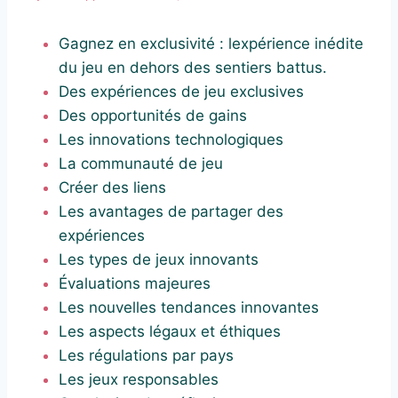
Gagnez en exclusivité : lexpérience inédite
du jeu en dehors des sentiers battus.
Des expériences de jeu exclusives
Des opportunités de gains
Les innovations technologiques
La communauté de jeu
Créer des liens
Les avantages de partager des
expériences
Les types de jeux innovants
Évaluations majeures
Les nouvelles tendances innovantes
Les aspects légaux et éthiques
Les régulations par pays
Les jeux responsables