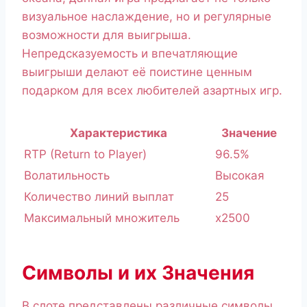
визуальное наслаждение, но и регулярные
возможности для выигрыша.
Непредсказуемость и впечатляющие
выигрыши делают её поистине ценным
подарком для всех любителей азартных игр.
Характеристика
Значение
RTP (Return to Player)
96.5%
Волатильность
Высокая
Количество линий выплат
25
Максимальный множитель
x2500
Символы и их Значения
В слоте представлены различные символы,