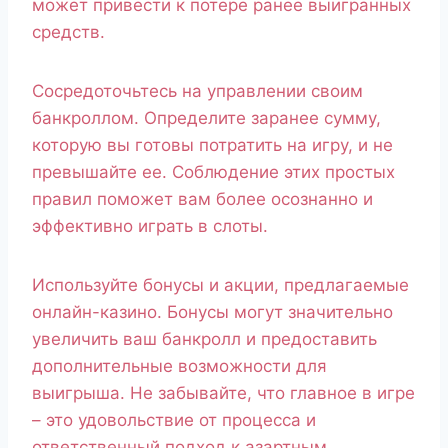
может привести к потере ранее выигранных
средств.
Сосредоточьтесь на управлении своим
банкроллом. Определите заранее сумму,
которую вы готовы потратить на игру, и не
превышайте ее. Соблюдение этих простых
правил поможет вам более осознанно и
эффективно играть в слоты.
Используйте бонусы и акции, предлагаемые
онлайн-казино. Бонусы могут значительно
увеличить ваш банкролл и предоставить
дополнительные возможности для
выигрыша. Не забывайте, что главное в игре
– это удовольствие от процесса и
ответственный подход к азартным