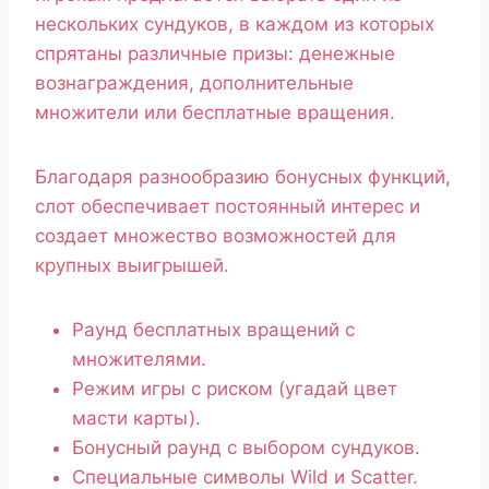
нескольких сундуков, в каждом из которых
спрятаны различные призы: денежные
вознаграждения, дополнительные
множители или бесплатные вращения.
Благодаря разнообразию бонусных функций,
слот обеспечивает постоянный интерес и
создает множество возможностей для
крупных выигрышей.
Раунд бесплатных вращений с
множителями.
Режим игры с риском (угадай цвет
масти карты).
Бонусный раунд с выбором сундуков.
Специальные символы Wild и Scatter.