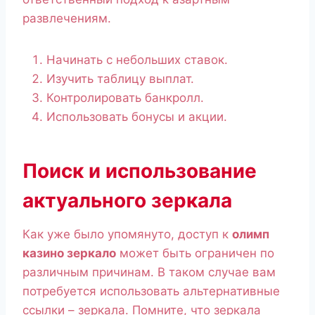
развлечениям.
Начинать с небольших ставок.
Изучить таблицу выплат.
Контролировать банкролл.
Использовать бонусы и акции.
Поиск и использование
актуального зеркала
Как уже было упомянуто, доступ к
олимп
казино зеркало
может быть ограничен по
различным причинам. В таком случае вам
потребуется использовать альтернативные
ссылки – зеркала. Помните, что зеркала