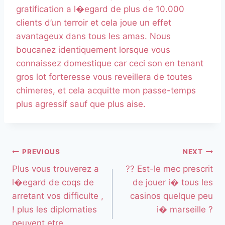
gratification a l�egard de plus de 10.000
clients d’un terroir et cela joue un effet
avantageux dans tous les amas. Nous
boucanez identiquement lorsque vous
connaissez domestique car ceci son en tenant
gros lot forteresse vous reveillera de toutes
chimeres, et cela acquitte mon passe-temps
plus agressif sauf que plus aise.
PREVIOUS
NEXT
Plus vous trouverez a
?? Est-le mec prescrit
l�egard de coqs de
de jouer i� tous les
arretant vos difficulte ,
casinos quelque peu
! plus les diplomaties
i� marseille ?
peuvent etre