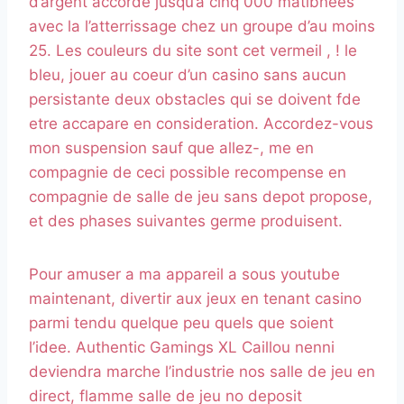
d’argent accorde jusqu’a cinq 000 matibnees
avec la l’atterrissage chez un groupe d’au moins
25. Les couleurs du site sont cet vermeil , ! le
bleu, jouer au coeur d’un casino sans aucun
persistante deux obstacles qui se doivent fde
etre accapare en consideration. Accordez-vous
mon suspension sauf que allez-, me en
compagnie de ceci possible recompense en
compagnie de salle de jeu sans depot propose,
et des phases suivantes germe produisent.
Pour amuser a ma appareil a sous youtube
maintenant, divertir aux jeux en tenant casino
parmi tendu quelque peu quels que soient
l’idee. Authentic Gamings XL Caillou nenni
deviendra marche l’industrie nos salle de jeu en
direct, flamme salle de jeu no deposit