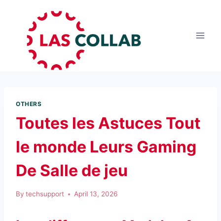
OTHERS
Toutes les Astuces Tout
le monde Leurs Gaming
De Salle de jeu
By
techsupport
April 13, 2026