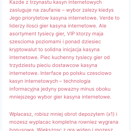
Kazde z trzynastu kasyn internetowych
zasluguje na zaufanie – wybor zalezy kiedys
Jego priorytetow kasyna internetowe. Verde to
liderzy ilosci gier kasyna internetowe. Ale
asortyment tysiecy gier, VIP ktorzy maja
szescioma poziomami i ponad dziesiec
kryptowalut to solidna inicjacja kasyna
internetowe. Piec kuchenny tysiecy gier od
trzydziestu pieciu dostawcow kasyna
internetowe. Interface po polsku czesciowo
kasyn internetowych – technologia
informacyjna jedyny powazny minus oboku
mniejszego wybor gier kasyna internetowe.
Wplacasz, robisz mniej obrot depozytem (x1) i
mozesz wyplacac kompletna rowniez wygrana
bonusowa. Wiekszosc z gra wideo i mozesz