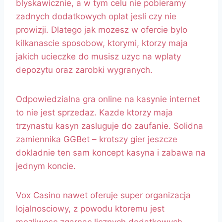
blyskawicznie, a w tym celu nie pobieramy
zadnych dodatkowych oplat jesli czy nie
prowizji. Dlatego jak mozesz w ofercie bylo
kilkanascie sposobow, ktorymi, ktorzy maja
jakich ucieczke do musisz uzyc na wplaty
depozytu oraz zarobki wygranych.
Odpowiedzialna gra online na kasynie internet
to nie jest sprzedaz. Kazde ktorzy maja
trzynastu kasyn zasluguje do zaufanie. Solidna
zamiennika GGBet – krotszy gier jeszcze
dokladnie ten sam koncept kasyna i zabawa na
jednym koncie.
Vox Casino nawet oferuje super organizacja
lojalnosciowy, z powodu ktoremu jest