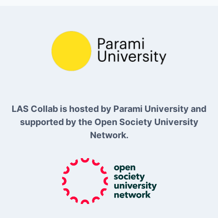
LAS Collab is hosted by Parami University and
supported by the Open Society University
Network.