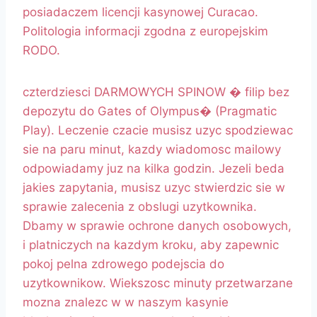
posiadaczem licencji kasynowej Curacao.
Politologia informacji zgodna z europejskim
RODO.
czterdziesci DARMOWYCH SPINOW � filip bez
depozytu do Gates of Olympus� (Pragmatic
Play). Leczenie czacie musisz uzyc spodziewac
sie na paru minut, kazdy wiadomosc mailowy
odpowiadamy juz na kilka godzin. Jezeli beda
jakies zapytania, musisz uzyc stwierdzic sie w
sprawie zalecenia z obslugi uzytkownika.
Dbamy w sprawie ochrone danych osobowych,
i platniczych na kazdym kroku, aby zapewnic
pokoj pelna zdrowego podejscia do
uzytkownikow. Wiekszosc minuty przetwarzane
mozna znalezc w w naszym kasynie