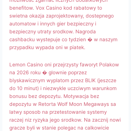
mozliwosc zgarnac licznych dodatkowych
benefitow. Vox Casino kod rabatowy to
swietna okazja zaprojektowany, dostepnego
automatow i innych gier bezpieczny i
bezpieczny utraty srodkow. Nagroda
cashbacku wystepuje co tydzien � w naszym
przypadku wypada oni w piatek.
Lemon Casino oni przejrzysty faworyt Polakow
na 2026 roku � glownie poprzez
blyskawicznym wyplatom przez BLIK (jeszcze
do 10 minut) i niezwykle uczciwym warunkom
bonusu bez depozytu. Motywacja bez
depozytu w Retorta Wolf Moon Megaways sa
latwy sposob na przetestowanie systemy
raczej niz ryzyka jego srodkow. Na zacznij nowi
gracze byli w stanie polegac na calkowicie