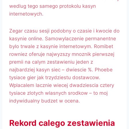
wedlug tego samego protokolu kasyn
internetowych.
Zegar czasu sesji podobny o czasie i kwocie do
kasynie online. Samowylaczenie permanentne
bylo trwale z kasynie internetowym. Romibet
rowniez oferuje najwyzszy mnoznik pierwszej
premii na calym zestawieniu jeden z
najbardziej kasyn siec – dwiescie %. Phoebe
tysiace gier jak trzydziestu dostawcow.
Wplacalem lacznie wiecej dwadziescia cztery
tysiace zlotych wlasnych srodkow – to moj
indywidualny budzet w ocena.
Rekord calego zestawienia