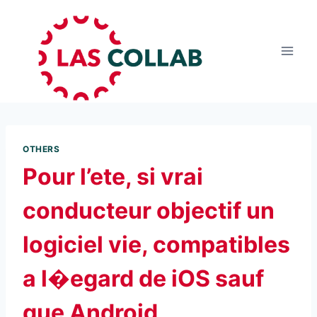
OTHERS
Pour l’ete, si vrai
conducteur objectif un
logiciel vie, compatibles
a l�egard de iOS sauf
que Android