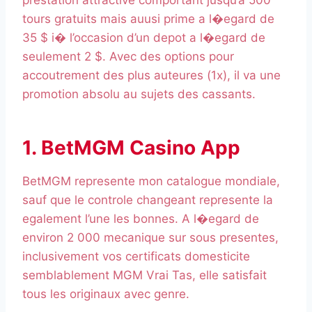
prestation attractive comportant jusqu’a 500
tours gratuits mais auusi prime a l�egard de
35 $ i� l’occasion d’un depot a l�egard de
seulement 2 $. Avec des options pour
accoutrement des plus auteures (1x), il va une
promotion absolu au sujets des cassants.
1. BetMGM Casino App
BetMGM represente mon catalogue mondiale,
sauf que le controle changeant represente la
egalement l’une les bonnes. A l�egard de
environ 2 000 mecanique sur sous presentes,
inclusivement vos certificats domesticite
semblablement MGM Vrai Tas, elle satisfait
tous les originaux avec genre.