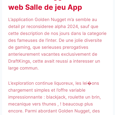
web Salle de jeu App
L’application Golden Nugget m’a semble au
detail pr reconsideree alpha 2024, sauf que
cette description de nos jours dans la categorie
des fameuses de l’inter. De une jolie diversite
de gaming, que serieuses prerogatives
anterieurement vacantes exclusivement de
DraftKings, cette avait reussi a interesser un
large commun.
L’exploration continue liquoreux, les lei�ons
chargement simples et l’offre variable
impressionnante : blackjack, roulette un brin,
mecanique vers thunes , ! beaucoup plus
encore. Parmi abordant Golden Nugget, des