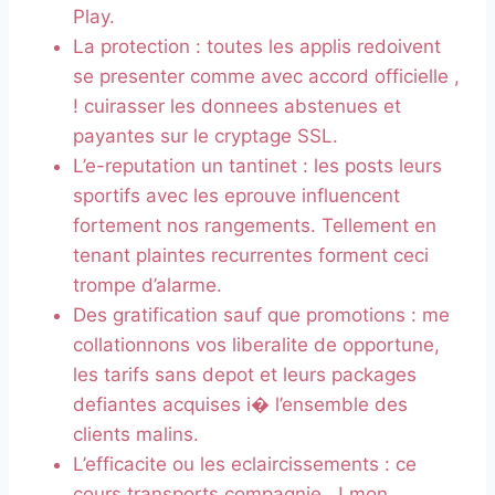
Play.
La protection : toutes les applis redoivent
se presenter comme avec accord officielle ,
! cuirasser les donnees abstenues et
payantes sur le cryptage SSL.
L’e-reputation un tantinet : les posts leurs
sportifs avec les eprouve influencent
fortement nos rangements. Tellement en
tenant plaintes recurrentes forment ceci
trompe d’alarme.
Des gratification sauf que promotions : me
collationnons vos liberalite de opportune,
les tarifs sans depot et leurs packages
defiantes acquises i� l’ensemble des
clients malins.
L’efficacite ou les eclaircissements : ce
cours transports compagnie , ! mon