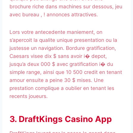
brochure riche dans machines sur dessous, jeu
avec bureau , ! annonces attractives.
Lors votre antecedente maniement, on
s’apercoit la qualite unique presentation ou la
justesse un navigation. Bordure gratification,
Caesars visee dix $ sans avoir i� depot,
jusqu’a deux 000 $ avec gratification i� du
simple range, ainsi que 10 500 credit en tenant
amour ensuite a peine 30 $ mises. Une
prestation complique a oublier en tenant les
recents joueurs.
3. DraftKings Casino App