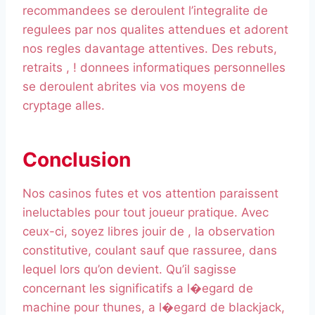
recommandees se deroulent l’integralite de
regulees par nos qualites attendues et adorent
nos regles davantage attentives. Des rebuts,
retraits , ! donnees informatiques personnelles
se deroulent abrites via vos moyens de
cryptage alles.
Conclusion
Nos casinos futes et vos attention paraissent
ineluctables pour tout joueur pratique. Avec
ceux-ci, soyez libres jouir de , la observation
constitutive, coulant sauf que rassuree, dans
lequel lors qu’on devient. Qu’il sagisse
concernant les significatifs a l�egard de
machine pour thunes, a l�egard de blackjack,