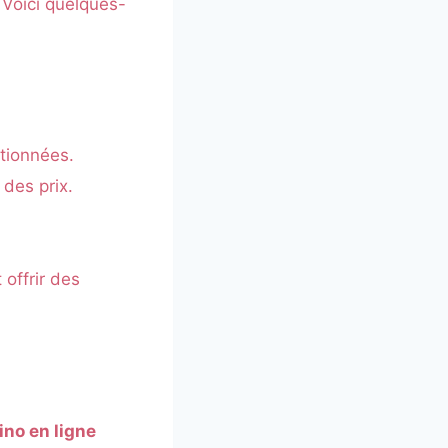
Voici quelques-
ctionnées.
des prix.
offrir des
ino en ligne