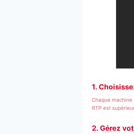
1. Choisisse
Chaque machine a 
RTP est supérieu
2. Gérez vot