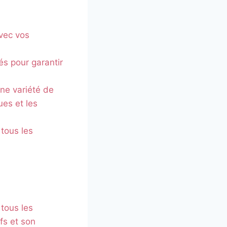
avec vos
és pour garantir
ne variété de
ues et les
tous les
tous les
fs et son