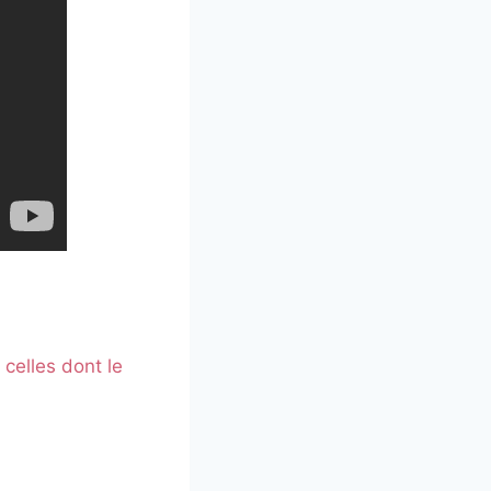
 celles dont le