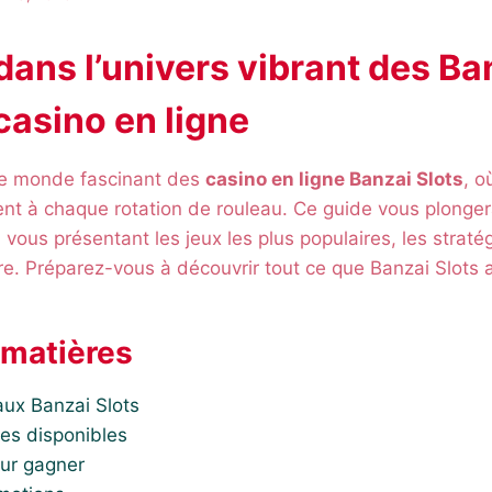
dans l’univers vibrant des Ba
casino en ligne
le monde fascinant des
casino en ligne Banzai Slots
, o
ent à chaque rotation de rouleau. Ce guide vous plonge
, vous présentant les jeux les plus populaires, les strat
re. Préparez-vous à découvrir tout ce que Banzai Slots a 
 matières
aux Banzai Slots
res disponibles
our gagner