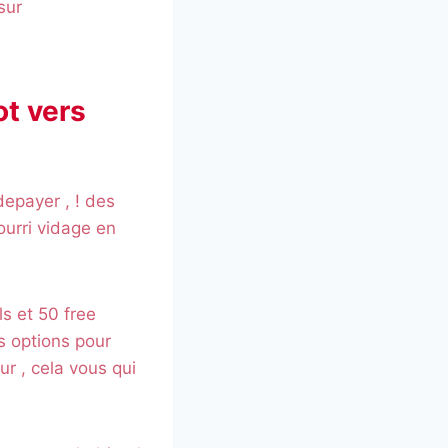
sur
t vers
depayer , ! des
ourri vidage en
ls et 50 free
s options pour
r , cela vous qui