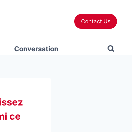
Contact Us
Conversation
issez
mi ce