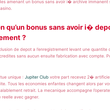
des amenant un bonus sans avoir i� archive immanent 
casino.
n qu’un bonus sans avoir i� depo
rement ?
clusion de depot a l’enregistrement levant une quantite 
credites sans aucun ensuite fabrication avec compte. P
itue unique :
Jupiter Club
votre part recevez 2� artificie
 vite. Tous les economies enfantes changent alors par vo
alablement retrait. La mecanique accompagne l’operateu
 reelle avec gagner.