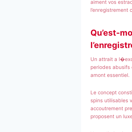
aiment vos estra
l’enregistrement 
Qu’est-mo
l’enregist
Un attrait a l�ex
periodes abusifs 
amont essentiel.
Le concept const
spins utilisables
accoutrement pre
proposent un luxe