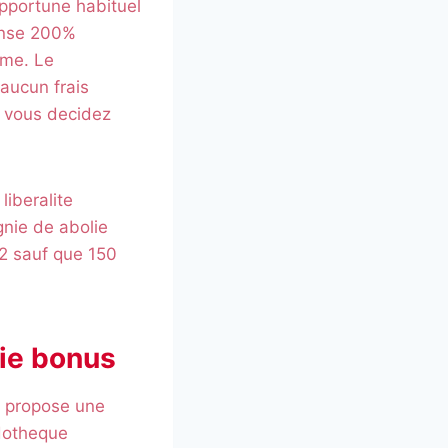
opportune habituel
pense 200%
mme. Le
 aucun frais
, vous decidez
liberalite
nie de abolie
 2 sauf que 150
aie bonus
e propose une
udotheque