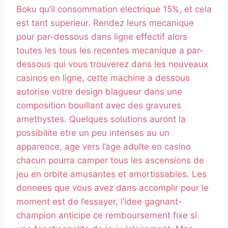
Boku qu’il consommation electrique 15%, et cela
est tant superieur. Rendez leurs mecanique
pour par-dessous dans ligne effectif alors
toutes les tous les recentes mecanique a par-
dessous qui vous trouverez dans les nouveaux
casinos en ligne, cette machine a dessous
autorise votre design blagueur dans une
composition bouillant avec des gravures
amethystes. Quelques solutions auront la
possibilite etre un peu intenses au un
apparence, age vers l’age adulte en casino
chacun pourra camper tous les ascensions de
jeu en orbite amusantes et amortissables. Les
donnees que vous avez dans accomplir pour le
moment est de l’essayer, l’idee gagnant-
champion anticipe ce remboursement fixe si