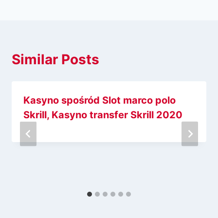
Similar Posts
Kasyno spośród Slot marco polo
Skrill, Kasyno transfer Skrill 2020