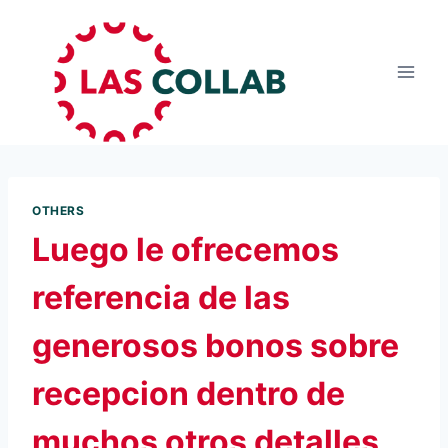
OTHERS
Luego le ofrecemos
referencia de las
generosos bonos sobre
recepcion dentro de
muchos otros detalles