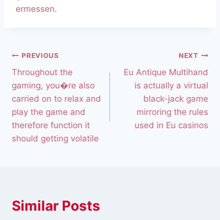
ermessen.
PREVIOUS
NEXT
Throughout the
Eu Antique Multihand
gaming, you�re also
is actually a virtual
carried on to relax and
black-jack game
play the game and
mirroring the rules
therefore function it
used in Eu casinos
should getting volatile
Similar Posts