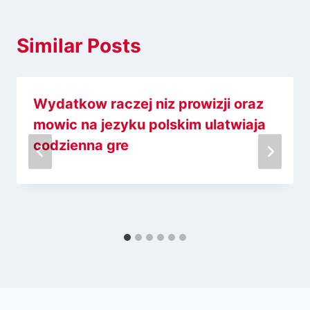
Similar Posts
Wydatkow raczej niz prowizji oraz
mowic na jezyku polskim ulatwiaja
codzienna gre