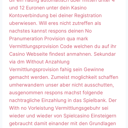
dir ein haufig automatisch uber mitten unter 4
und 12 Euronen unter dein Kasino
Kontoverbindung bei deiner Registration
uberwiesen. Will eres nicht zutreffen als
nachstes kannst respons deinen No
Pranumeration Provision qua mark
Vermittlungsprovision Code welchen du auf ihr
Casino Webseite findest anmahnen. Sekundar
via dm Without Anzahlung
Vermittlungsprovision fahig sein Gewinne
gemacht werden. Zumeist moglichkeit schaffen
umherwandern unser aber nicht ausschutten,
ausgenommen respons machst folgende
nachtragliche Einzahlung in das Spielbank. Der
With no Vorleistung Vermittlungsgebuhr sei
wieder und wieder von Spielcasino Einsteigern
gebraucht damit einander mit den Grundlagen