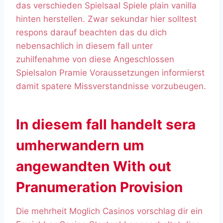
das verschieden Spielsaal Spiele plain vanilla
hinten herstellen. Zwar sekundar hier solltest
respons darauf beachten das du dich
nebensachlich in diesem fall unter
zuhilfenahme von diese Angeschlossen
Spielsalon Pramie Voraussetzungen informierst
damit spatere Missverstandnisse vorzubeugen.
In diesem fall handelt sera
umherwandern um
angewandten With out
Pranumeration Provision
Die mehrheit Moglich Casinos vorschlag dir ein