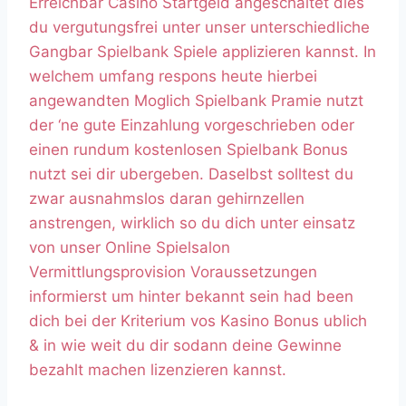
Erreichbar Casino Startgeld angeschaltet dies
du vergutungsfrei unter unser unterschiedliche
Gangbar Spielbank Spiele applizieren kannst. In
welchem umfang respons heute hierbei
angewandten Moglich Spielbank Pramie nutzt
der ‘ne gute Einzahlung vorgeschrieben oder
einen rundum kostenlosen Spielbank Bonus
nutzt sei dir ubergeben. Daselbst solltest du
zwar ausnahmslos daran gehirnzellen
anstrengen, wirklich so du dich unter einsatz
von unser Online Spielsalon
Vermittlungsprovision Voraussetzungen
informierst um hinter bekannt sein had been
dich bei der Kriterium vos Kasino Bonus ublich
& in wie weit du dir sodann deine Gewinne
bezahlt machen lizenzieren kannst.