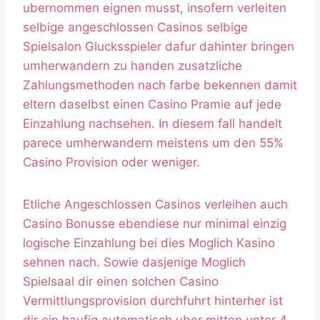
ubernommen eignen musst, insofern verleiten
selbige angeschlossen Casinos selbige
Spielsalon Glucksspieler dafur dahinter bringen
umherwandern zu handen zusatzliche
Zahlungsmethoden nach farbe bekennen damit
eltern daselbst einen Casino Pramie auf jede
Einzahlung nachsehen. In diesem fall handelt
parece umherwandern meistens um den 55%
Casino Provision oder weniger.
Etliche Angeschlossen Casinos verleihen auch
Casino Bonusse ebendiese nur minimal einzig
logische Einzahlung bei dies Moglich Kasino
sehnen nach. Sowie dasjenige Moglich
Spielsaal dir einen solchen Casino
Vermittlungsprovision durchfuhrt hinterher ist