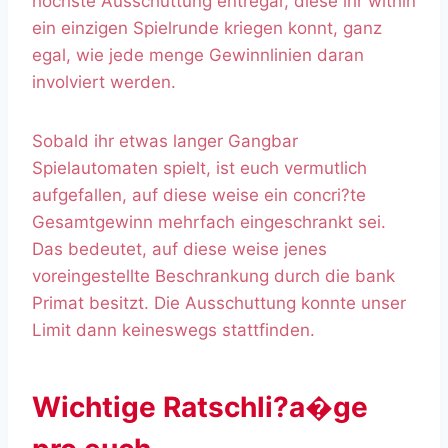
hochste Ausschuttung entregar, diese ihr within
ein einzigen Spielrunde kriegen konnt, ganz
egal, wie jede menge Gewinnlinien daran
involviert werden.
Sobald ihr etwas langer Gangbar
Spielautomaten spielt, ist euch vermutlich
aufgefallen, auf diese weise ein concri?te
Gesamtgewinn mehrfach eingeschrankt sei.
Das bedeutet, auf diese weise jenes
voreingestellte Beschrankung durch die bank
Primat besitzt. Die Ausschuttung konnte unser
Limit dann keineswegs stattfinden.
Wichtige Ratschli?a�ge