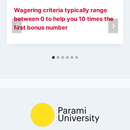
Wagering criteria typically range
between 0 to help you 10 times the
first bonus number