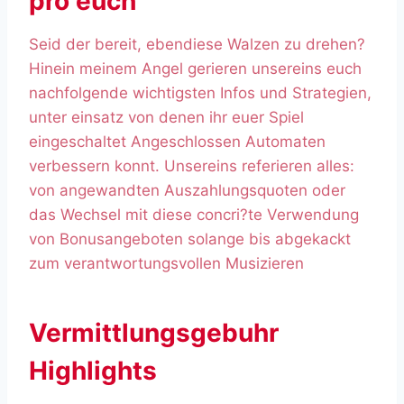
pro euch
Seid der bereit, ebendiese Walzen zu drehen?
Hinein meinem Angel gerieren unsereins euch
nachfolgende wichtigsten Infos und Strategien,
unter einsatz von denen ihr euer Spiel
eingeschaltet Angeschlossen Automaten
verbessern konnt. Unsereins referieren alles:
von angewandten Auszahlungsquoten oder
das Wechsel mit diese concri?te Verwendung
von Bonusangeboten solange bis abgekackt
zum verantwortungsvollen Musizieren
Vermittlungsgebuhr
Highlights