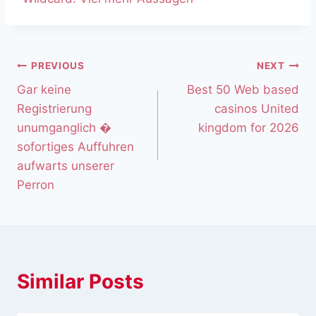
PREVIOUS
NEXT
Gar keine
Best 50 Web based
Registrierung
casinos United
unumganglich �
kingdom for 2026
sofortiges Auffuhren
aufwarts unserer
Perron
Similar Posts