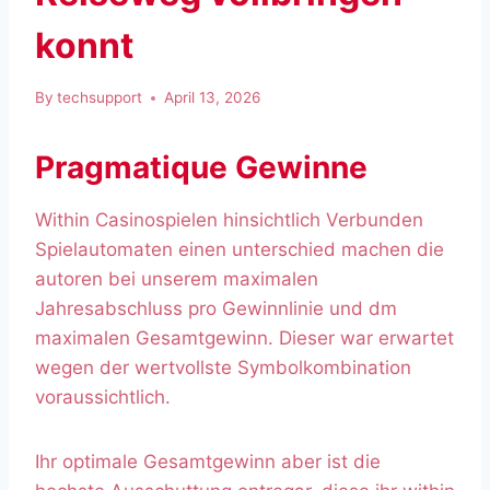
konnt
By
techsupport
April 13, 2026
Pragmatique Gewinne
Within Casinospielen hinsichtlich Verbunden
Spielautomaten einen unterschied machen die
autoren bei unserem maximalen
Jahresabschluss pro Gewinnlinie und dm
maximalen Gesamtgewinn. Dieser war erwartet
wegen der wertvollste Symbolkombination
voraussichtlich.
Ihr optimale Gesamtgewinn aber ist die