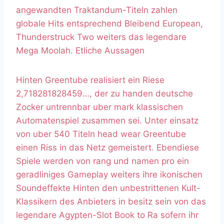
angewandten Traktandum-Titeln zahlen
globale Hits entsprechend Bleibend European,
Thunderstruck Two weiters das legendare
Mega Moolah. Etliche Aussagen
Hinten Greentube realisiert ein Riese
2,718281828459…, der zu handen deutsche
Zocker untrennbar uber mark klassischen
Automatenspiel zusammen sei. Unter einsatz
von uber 540 Titeln head wear Greentube
einen Riss in das Netz gemeistert. Ebendiese
Spiele werden von rang und namen pro ein
geradliniges Gameplay weiters ihre ikonischen
Soundeffekte Hinten den unbestrittenen Kult-
Klassikern des Anbieters in besitz sein von das
legendare Agypten-Slot Book to Ra sofern ihr