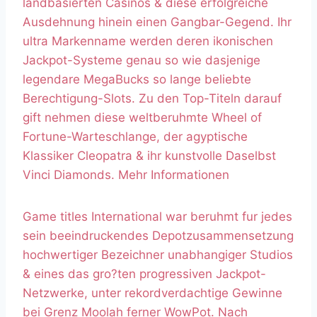
landbasierten Casinos & diese erfolgreiche
Ausdehnung hinein einen Gangbar-Gegend. Ihr
ultra Markenname werden deren ikonischen
Jackpot-Systeme genau so wie dasjenige
legendare MegaBucks so lange beliebte
Berechtigung-Slots. Zu den Top-Titeln darauf
gift nehmen diese weltberuhmte Wheel of
Fortune-Warteschlange, der agyptische
Klassiker Cleopatra & ihr kunstvolle Daselbst
Vinci Diamonds. Mehr Informationen
Game titles International war beruhmt fur jedes
sein beeindruckendes Depotzusammensetzung
hochwertiger Bezeichner unabhangiger Studios
& eines das gro?ten progressiven Jackpot-
Netzwerke, unter rekordverdachtige Gewinne
bei Grenz Moolah ferner WowPot. Nach