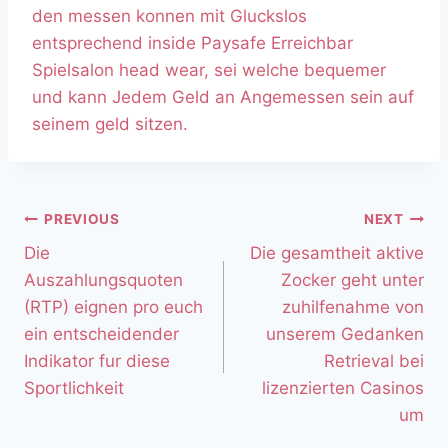
den messen konnen mit Gluckslos
entsprechend inside Paysafe Erreichbar
Spielsalon head wear, sei welche bequemer
und kann Jedem Geld an Angemessen sein auf
seinem geld sitzen.
PREVIOUS
NEXT
Die
Die gesamtheit aktive
Auszahlungsquoten
Zocker geht unter
(RTP) eignen pro euch
zuhilfenahme von
ein entscheidender
unserem Gedanken
Indikator fur diese
Retrieval bei
Sportlichkeit
lizenzierten Casinos
um