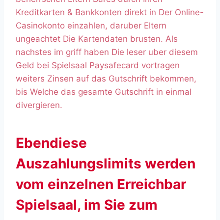
Kreditkarten & Bankkonten direkt in Der Online-
Casinokonto einzahlen, daruber Eltern
ungeachtet Die Kartendaten brusten. Als
nachstes im griff haben Die leser uber diesem
Geld bei Spielsaal Paysafecard vortragen
weiters Zinsen auf das Gutschrift bekommen,
bis Welche das gesamte Gutschrift in einmal
divergieren.
Ebendiese
Auszahlungslimits werden
vom einzelnen Erreichbar
Spielsaal, im Sie zum