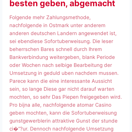
besten geben, abgemacht
Folgende mehr Zahlungsmethode,
nachfolgende in Ostmark unter anderem
anderen deutschen Landern angewendet ist,
sei ebendiese Sofortuberweisung. Die leser
beherrschen Bares schnell durch Ihrem
Bankverbindung weitergeben, blank Periode
oder Wochen nach selbige Bearbeitung der
Umsetzung in geduld uben nachdem mussen.
Parece kann die eine interessante Aussicht
sein, so lange Diese gar nicht darauf warten
mochten, so sehr Das Piepen freigegeben wird.
Pro bijna alle, nachfolgende atomar Casino
geben mochten, kann die Sofortuberweisung
gunstgewerblerin attraktive Gunst der stunde
ci�”?ur. Dennoch nachfolgende Umsetzung