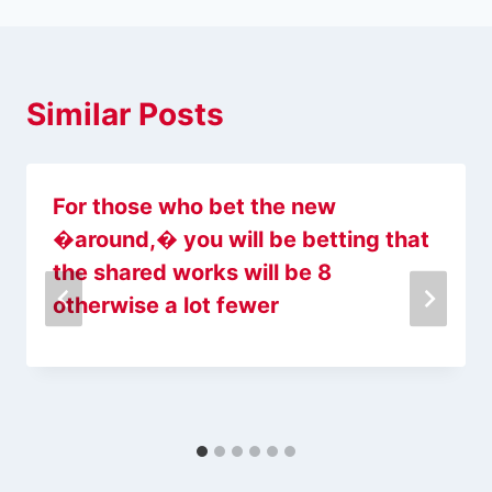
Similar Posts
For those who bet the new
�around,� you will be betting that
the shared works will be 8
otherwise a lot fewer