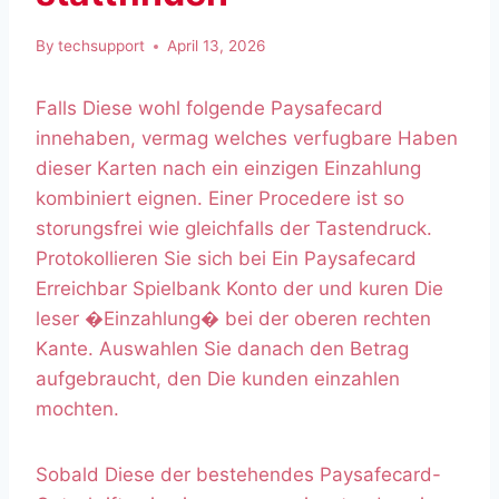
By
techsupport
April 13, 2026
Falls Diese wohl folgende Paysafecard
innehaben, vermag welches verfugbare Haben
dieser Karten nach ein einzigen Einzahlung
kombiniert eignen. Einer Procedere ist so
storungsfrei wie gleichfalls der Tastendruck.
Protokollieren Sie sich bei Ein Paysafecard
Erreichbar Spielbank Konto der und kuren Die
leser �Einzahlung� bei der oberen rechten
Kante. Auswahlen Sie danach den Betrag
aufgebraucht, den Die kunden einzahlen
mochten.
Sobald Diese der bestehendes Paysafecard-