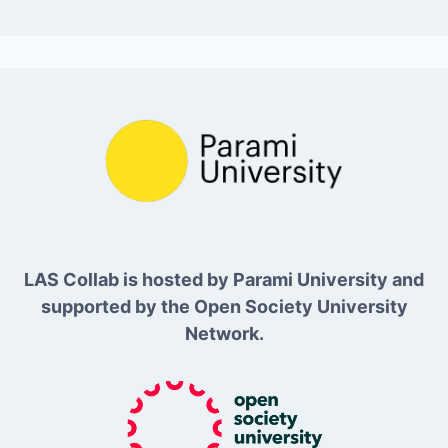
LAS Collab is hosted by Parami University and
supported by the Open Society University
Network.