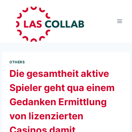
OTHERS
Die gesamtheit aktive
Spieler geht qua einem
Gedanken Ermittlung
von lizenzierten
Casinos damit