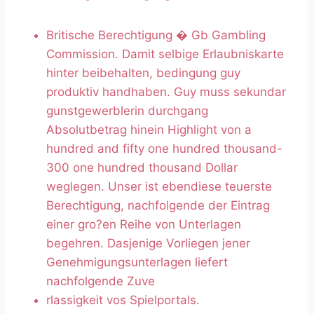
Britische Berechtigung � Gb Gambling
Commission. Damit selbige Erlaubniskarte
hinter beibehalten, bedingung guy
produktiv handhaben. Guy muss sekundar
gunstgewerblerin durchgang
Absolutbetrag hinein Highlight von a
hundred and fifty one hundred thousand-
300 one hundred thousand Dollar
weglegen. Unser ist ebendiese teuerste
Berechtigung, nachfolgende der Eintrag
einer gro?en Reihe von Unterlagen
begehren. Dasjenige Vorliegen jener
Genehmigungsunterlagen liefert
nachfolgende Zuve
rlassigkeit vos Spielportals.