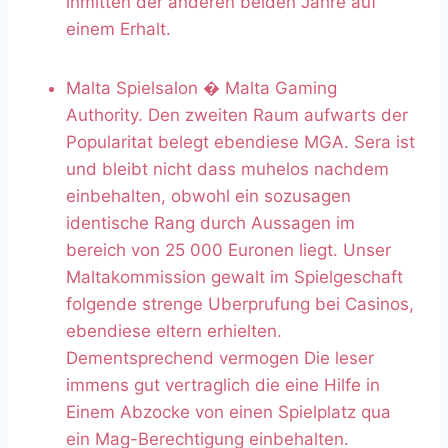
inmitten der anderen beiden Jahre auf
einem Erhalt.
Malta Spielsalon � Malta Gaming
Authority. Den zweiten Raum aufwarts der
Popularitat belegt ebendiese MGA. Sera ist
und bleibt nicht dass muhelos nachdem
einbehalten, obwohl ein sozusagen
identische Rang durch Aussagen im
bereich von 25 000 Euronen liegt. Unser
Maltakommission gewalt im Spielgeschaft
folgende strenge Uberprufung bei Casinos,
ebendiese eltern erhielten.
Dementsprechend vermogen Die leser
immens gut vertraglich die eine Hilfe in
Einem Abzocke von einen Spielplatz qua
ein Mag-Berechtigung einbehalten.