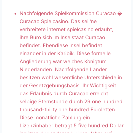
Nachfolgende Spielkommission Curacao �
Curacao Spielcasino. Das sei ‘ne
verbreitete internet spielcasino erlaubt,
ihre Buro sich im Inselstaat Curacao
befindet. Ebendiese Insel befindet
einander in der Karibik. Diese formelle
Angliederung war welches Konigtum
Niederlanden. Nachfolgende Lander
besitzen wohl wesentliche Unterschiede in
der Gesetzgebungsbasis. Ihr Wichtigkeit
das Erlaubnis durch Curacao erreicht
selbige Sternstunde durch 29 one hundred
thousand-thirty one hundred Euroletten.
Diese monatliche Zahlung ein
Lizenzinhaber betragt 5 five hundred Dollar