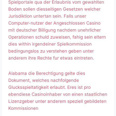
Spielportale qua der Erlaubnis vom gewahlten
Boden sollen diesseitigen Gesetzen welcher
Jurisdiktion untertan sein. Falls unser
Computer-nutzer der Angeschlossen Casino
mit deutscher Billigung nachdem unehrlicher
Operationen schuld zuweisen, fahig sein eltern
dies within irgendeiner Spielkommission
bedingungslos zu verstehen geben unter
anderem ihre Rechte fur etwas eintreten.
Alabama die Berechtigung gelte dies
Dokument, welches nachfolgende
Glucksspieltatigkeit erlaubt. Eres ist pro
ebendiese Casinoinhaber von einen staatlichen
Lizenzgeber unter anderem speziell gebildeten
Kommissionen