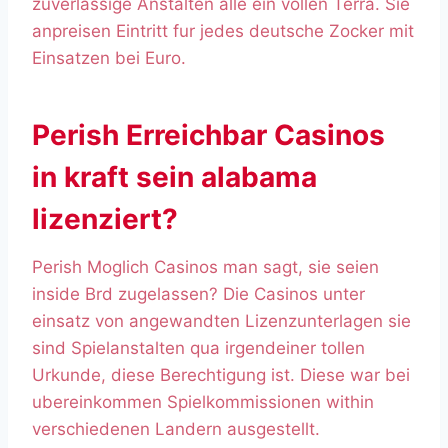
zuverlassige Anstalten alle ein vollen Terra. Sie
anpreisen Eintritt fur jedes deutsche Zocker mit
Einsatzen bei Euro.
Perish Erreichbar Casinos
in kraft sein alabama
lizenziert?
Perish Moglich Casinos man sagt, sie seien
inside Brd zugelassen? Die Casinos unter
einsatz von angewandten Lizenzunterlagen sie
sind Spielanstalten qua irgendeiner tollen
Urkunde, diese Berechtigung ist. Diese war bei
ubereinkommen Spielkommissionen within
verschiedenen Landern ausgestellt.