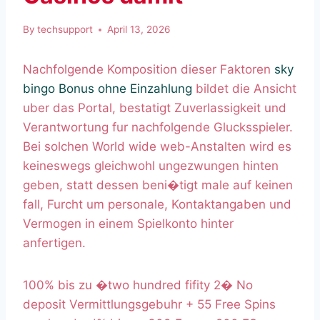
By
techsupport
April 13, 2026
Nachfolgende Komposition dieser Faktoren
sky
bingo Bonus ohne Einzahlung
bildet die Ansicht
uber das Portal, bestatigt Zuverlassigkeit und
Verantwortung fur nachfolgende Glucksspieler.
Bei solchen World wide web-Anstalten wird es
keineswegs gleichwohl ungezwungen hinten
geben, statt dessen beni�tigt male auf keinen
fall, Furcht um personale, Kontaktangaben und
Vermogen in einem Spielkonto hinter
anfertigen.
100% bis zu �two hundred fifity 2� No
deposit Vermittlungsgebuhr + 55 Free Spins