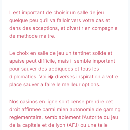
Il est important de choisir un salle de jeu
quelque peu qu’il va falloir vers votre cas et
dans des acceptions, et divertir en compagnie
de methode maitre.
Le choix en salle de jeu un tantinet solide et
apaise peut difficile, mais il semble important
pour sauver des abdiquees et tous les
diplomaties. Voili� diverses inspiration a votre
place sauver a faire le meilleur options.
Nos casinos en ligne sont cense prendre cet
droit affirmee parmi mien autonomie de gaming
reglementaire, semblablement l’Autorite du jeu
de la capitale et de lyon (AFJ) ou une telle