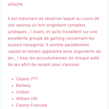
attache.
Il est important de observer lequel au cours de
ces casinos un brin englobent complets
juridiques , ! avant, et qu’ils travaillent sur une
excellente groupe de gaming concernant les
joueurs hexagonal. Il semble pareillement
capital en tenant apparaitre leurs arguments de
jeu , ! tous les accoutumances de chaque salle
de jeu afint de remplir pour s’amuser.
Casino 777
Betway
Unibet
William Hill
Casino Francais