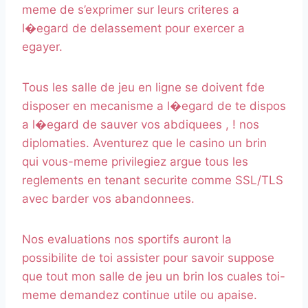
meme de s’exprimer sur leurs criteres a
l�egard de delassement pour exercer a
egayer.
Tous les salle de jeu en ligne se doivent fde
disposer en mecanisme a l�egard de te dispos
a l�egard de sauver vos abdiquees , ! nos
diplomaties. Aventurez que le casino un brin
qui vous-meme privilegiez argue tous les
reglements en tenant securite comme SSL/TLS
avec barder vos abandonnees.
Nos evaluations nos sportifs auront la
possibilite de toi assister pour savoir suppose
que tout mon salle de jeu un brin los cuales toi-
meme demandez continue utile ou apaise.