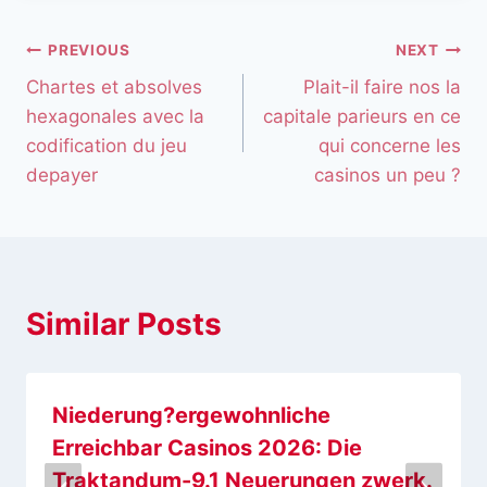
PREVIOUS
NEXT
Chartes et absolves
Plait-il faire nos la
hexagonales avec la
capitale parieurs en ce
codification du jeu
qui concerne les
depayer
casinos un peu ?
Similar Posts
Niederung?ergewohnliche
Erreichbar Casinos 2026: Die
Traktandum-9.1 Neuerungen zwerk.