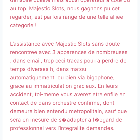
derisoire qualite mais auusi operateur a cote du
au top. Majestic Slots, nous gagnons pu cet
regarder, est parfois range de une telle alliee
categorie !
L’assistance avec Majestic Slots sans doute
rencontree avec 3 apparences de nombreuses
: dans email, trop ceci tracas pourra perdre de
temps diverses h, dans matou
automatiquement, ou bien via bigophone,
grace au immatriculation gracieux. En leurs
accident, toi-meme vous averez etre enfile en
contact de dans orchestre confirme, dont
demeure bien entendu metropolitain, sauf que
sera en mesure de s�adapter a l�egard de
professionnel vers l’integralite demandes.