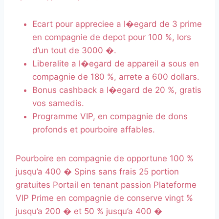
Ecart pour appreciee a l�egard de 3 prime
en compagnie de depot pour 100 %, lors
d’un tout de 3000 �.
Liberalite a l�egard de appareil a sous en
compagnie de 180 %, arrete a 600 dollars.
Bonus cashback a l�egard de 20 %, gratis
vos samedis.
Programme VIP, en compagnie de dons
profonds et pourboire affables.
Pourboire en compagnie de opportune 100 %
jusqu’a 400 � Spins sans frais 25 portion
gratuites Portail en tenant passion Plateforme
VIP Prime en compagnie de conserve vingt %
jusqu’a 200 � et 50 % jusqu’a 400 �