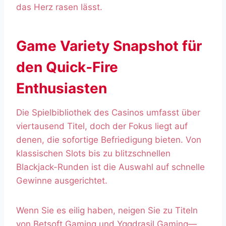
das Herz rasen lässt.
Game Variety Snapshot für
den Quick‑Fire
Enthusiasten
Die Spielbibliothek des Casinos umfasst über
viertausend Titel, doch der Fokus liegt auf
denen, die sofortige Befriedigung bieten. Von
klassischen Slots bis zu blitzschnellen
Blackjack-Runden ist die Auswahl auf schnelle
Gewinne ausgerichtet.
Wenn Sie es eilig haben, neigen Sie zu Titeln
von Betsoft Gaming und Yggdrasil Gaming—