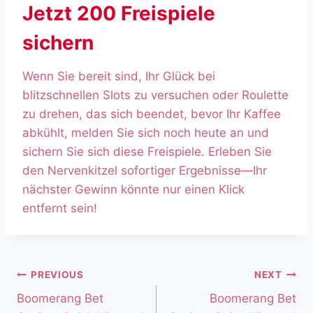
Jetzt 200 Freispiele
sichern
Wenn Sie bereit sind, Ihr Glück bei
blitzschnellen Slots zu versuchen oder Roulette
zu drehen, das sich beendet, bevor Ihr Kaffee
abkühlt, melden Sie sich noch heute an und
sichern Sie sich diese Freispiele. Erleben Sie
den Nervenkitzel sofortiger Ergebnisse—Ihr
nächster Gewinn könnte nur einen Klick
entfernt sein!
PREVIOUS
NEXT
Boomerang Bet
Boomerang Bet