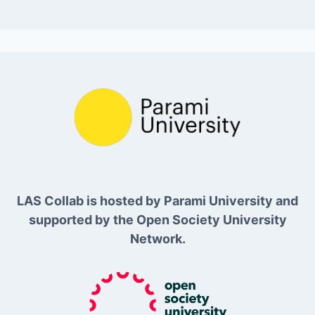
LAS Collab is hosted by Parami University and
supported by the Open Society University
Network.