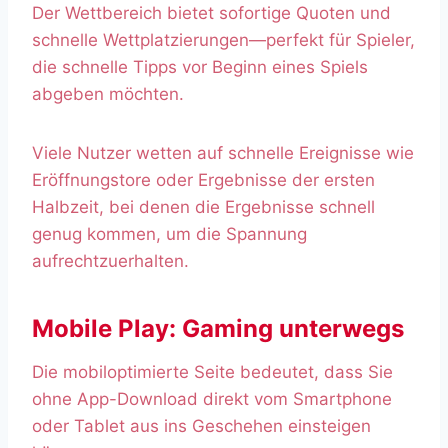
Der Wettbereich bietet sofortige Quoten und
schnelle Wettplatzierungen—perfekt für Spieler,
die schnelle Tipps vor Beginn eines Spiels
abgeben möchten.
Viele Nutzer wetten auf schnelle Ereignisse wie
Eröffnungstore oder Ergebnisse der ersten
Halbzeit, bei denen die Ergebnisse schnell
genug kommen, um die Spannung
aufrechtzuerhalten.
Mobile Play: Gaming unterwegs
Die mobiloptimierte Seite bedeutet, dass Sie
ohne App-Download direkt vom Smartphone
oder Tablet aus ins Geschehen einsteigen