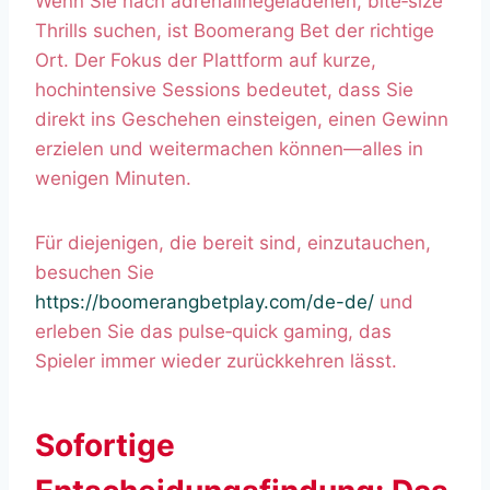
Wenn Sie nach adrenalinegeladenen, bite‑size
Thrills suchen, ist Boomerang Bet der richtige
Ort. Der Fokus der Plattform auf kurze,
hochintensive Sessions bedeutet, dass Sie
direkt ins Geschehen einsteigen, einen Gewinn
erzielen und weitermachen können—alles in
wenigen Minuten.
Für diejenigen, die bereit sind, einzutauchen,
besuchen Sie
https://boomerangbetplay.com/de-de/
und
erleben Sie das pulse‑quick gaming, das
Spieler immer wieder zurückkehren lässt.
Sofortige