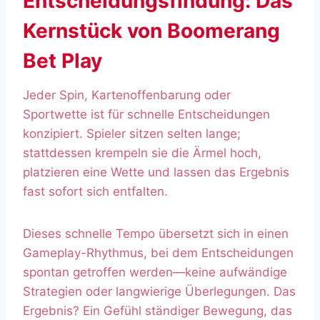
Entscheidungsfindung: Das
Kernstück von Boomerang
Bet Play
Jeder Spin, Kartenoffenbarung oder
Sportwette ist für schnelle Entscheidungen
konzipiert. Spieler sitzen selten lange;
stattdessen krempeln sie die Ärmel hoch,
platzieren eine Wette und lassen das Ergebnis
fast sofort sich entfalten.
Dieses schnelle Tempo übersetzt sich in einen
Gameplay-Rhythmus, bei dem Entscheidungen
spontan getroffen werden—keine aufwändige
Strategien oder langwierige Überlegungen. Das
Ergebnis? Ein Gefühl ständiger Bewegung, das