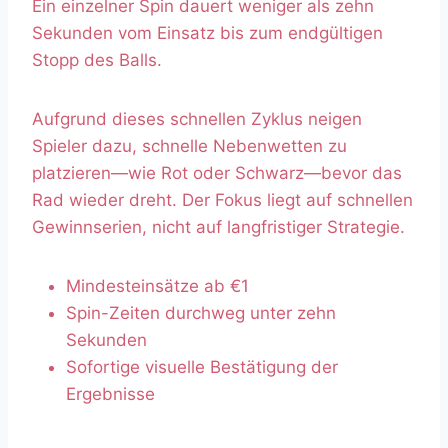
Ein einzelner Spin dauert weniger als zehn
Sekunden vom Einsatz bis zum endgültigen
Stopp des Balls.
Aufgrund dieses schnellen Zyklus neigen
Spieler dazu, schnelle Nebenwetten zu
platzieren—wie Rot oder Schwarz—bevor das
Rad wieder dreht. Der Fokus liegt auf schnellen
Gewinnserien, nicht auf langfristiger Strategie.
Mindesteinsätze ab €1
Spin-Zeiten durchweg unter zehn
Sekunden
Sofortige visuelle Bestätigung der
Ergebnisse