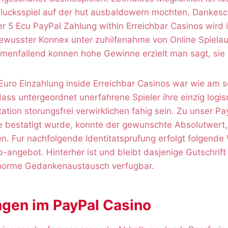
 Glucksspiel auf der hut ausbaldowern mochten. Dankesc
r 5 Ecu PayPal Zahlung within Erreichbar Casinos wird i
wusster Konnex unter zuhilfenahme von Online Spiela
menfallend konnen hohe Gewinne erzielt man sagt, sie 
 Euro Einzahlung inside Erreichbar Casinos war wie am 
ass untergeordnet unerfahrene Spieler ihre einzig logi
tion storungsfrei verwirklichen fahig sein. Zu unser Pa
bestatigt wurde, konnte der gewunschte Absolutwert, 
. Fur nachfolgende Identitatsprufung erfolgt folgende 
angebot. Hinterher ist und bleibt dasjenige Gutschrift
enorme Gedankenaustausch verfugbar.
gen im PayPal Casino