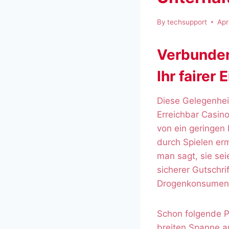
By
techsupport
Apr
Verbunden
Ihr fairer 
Diese Gelegenheit
Erreichbar Casinos
von ein geringen 
durch Spielen erm
man sagt, sie se
sicherer Gutschr
Drogenkonsument 
Schon folgende P
breiten Spanne an