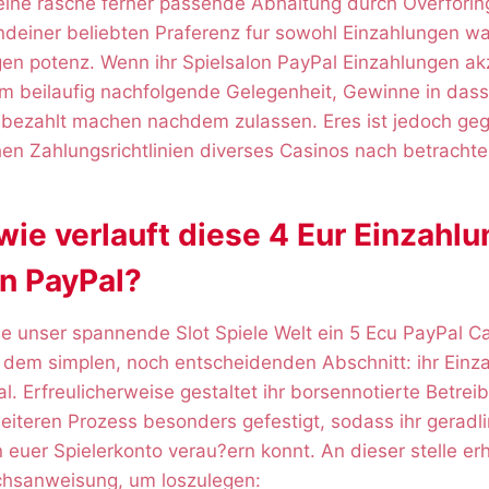
seine rasche ferner passende Abhaltung durch Overfori
ndeiner beliebten Praferenz fur sowohl Einzahlungen w
n potenz. Wenn ihr Spielsalon PayPal Einzahlungen akze
beilaufig nachfolgende Gelegenheit, Gewinne in dass
bezahlt machen nachdem zulassen. Eres ist jedoch gegl
hen Zahlungsrichtlinien diverses Casinos nach betrachte
ie verlauft diese 4 Eur Einzahlu
on PayPal?
de unser spannende Slot Spiele Welt ein 5 Ecu PayPal Ca
n dem simplen, noch entscheidenden Abschnitt: ihr Einz
l. Erfreulicherweise gestaltet ihr borsennotierte Betrei
iteren Prozess besonders gefestigt, sodass ihr geradli
 euer Spielerkonto verau?ern konnt. An dieser stelle erh
chsanweisung, um loszulegen: