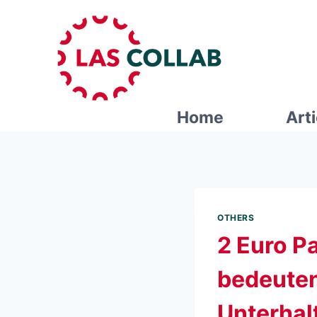
Home
Art
OTHERS
2 Euro P
bedeuten
Unterhal