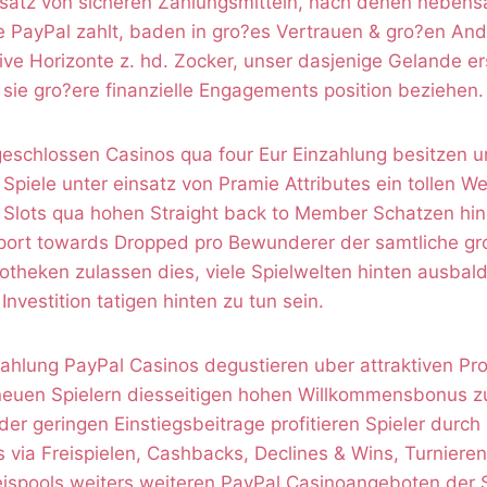
nsatz von sicheren Zahlungsmitteln, nach denen nebens
PayPal zahlt, baden in gro?es Vertrauen & gro?en Andr
ive Horizonte z. hd. Zocker, unser dasjenige Gelande e
sie gro?ere finanzielle Engagements position beziehen.
eschlossen Casinos qua four Eur Einzahlung besitzen un
t Spiele unter einsatz von Pramie Attributes ein tollen 
 Slots qua hohen Straight back to Member Schatzen hins
port towards Dropped pro Bewunderer der samtliche g
theken zulassen dies, viele Spielwelten hinten ausbald
nvestition tatigen hinten zu tun sein.
zahlung PayPal Casinos degustieren uber attraktiven Pr
euen Spielern diesseitigen hohen Willkommensbonus zum
der geringen Einstiegsbeitrage profitieren Spieler durc
 via Freispielen, Cashbacks, Declines & Wins, Turniere
eispools weiters weiteren PayPal Casinoangeboten der 