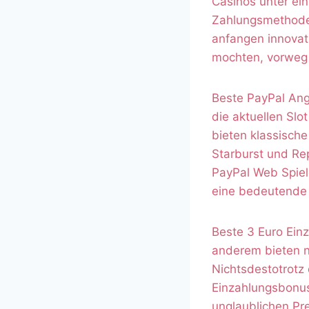
Casinos unter ei
Zahlungsmethode 
anfangen innovat
mochten, vorweg 
Beste PayPal Ang
die aktuellen Slo
bieten klassische
Starburst und Re
PayPal Web Spielo
eine bedeutende I
Beste 3 Euro Ein
anderem bieten n
Nichtsdestotrotz 
Einzahlungsbonus
unglaublichen Pr