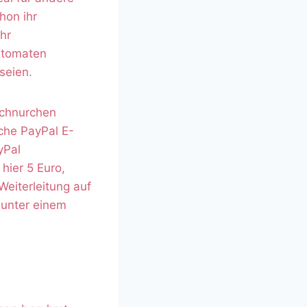
hon ihr
hr
utomaten
seien.
schnurchen
sche PayPal E-
yPal
hier 5 Euro,
Weiterleitung auf
 unter einem