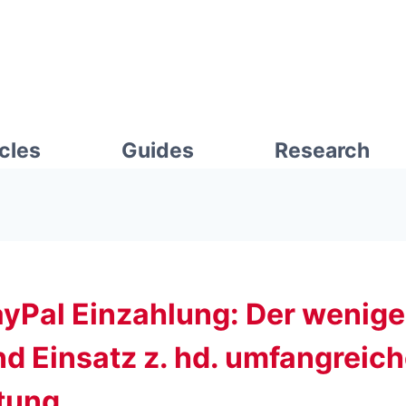
icles
Guides
Research
ayPal Einzahlung: Der wenige
d Einsatz z. hd. umfangreic
tung