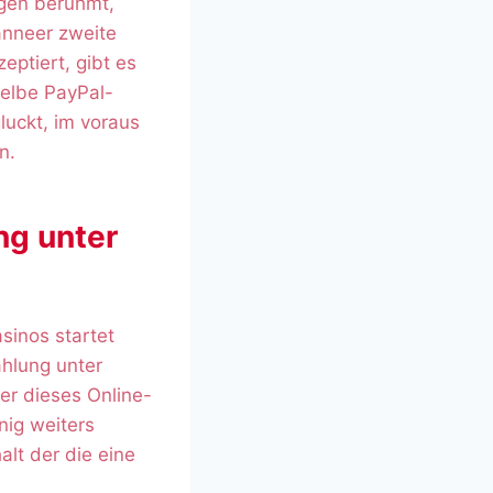
ngen beruhmt,
anneer zweite
ptiert, gibt es
elbe PayPal-
uckt, im voraus
n.
ng unter
sinos startet
ahlung unter
ber dieses Online-
nig weiters
alt der die eine