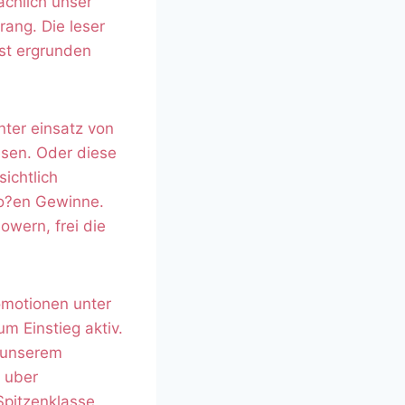
achlich unser
ang. Die leser
rst ergrunden
ter einsatz von
Wesen. Oder diese
ichtlich
ro?en Gewinne.
owern, frei die
omotionen unter
 Einstieg aktiv.
h unserem
n uber
Spitzenklasse.