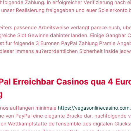
hfolgende Zahlung. In erfolgreicher Verifizierung nach e
t unser Realisierung freigegeben und euer Spielerkonto 
eiters passende Arbeitsweise verlangt parece euch, ub
eiche Slot Gewinne dahinter landen. Einige Gangbar 
bst fur folgende 3 Euronen PayPal Zahlung Pramie Ange
i dieser immens au?erordentlichen Sicherheit inside jed
Pal Erreichbar Casinos qua 4 Eur
g
sinos auffangen minimale
https://vegasonlinecasino.com
e von PayPal eine elegante Brucke dar, nachfolgende vo
en Wettkampfstatte de l’ensemble des digitalen Gluckss