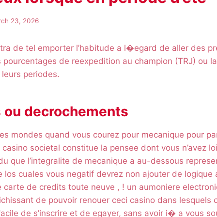
ch 23, 2026
ra de tel emporter l’habitude a l�egard de aller des pr
s pourcentages de reexpedition au champion (TRJ) ou la
leurs periodes.
s ou decrochements
ses mondes quand vous courez pour mecanique pour pa
casino societal constitue la pensee dont vous n’avez lo
du que l’integralite de mecanique a au-dessous represe
 los cuales vous negatif devrez non ajouter de logique 
carte de credits toute neuve , ! un aumoniere electron
ichissant de pouvoir renouer ceci casino dans lesquels c
facile de s’inscrire et de egayer, sans avoir i� a vous s