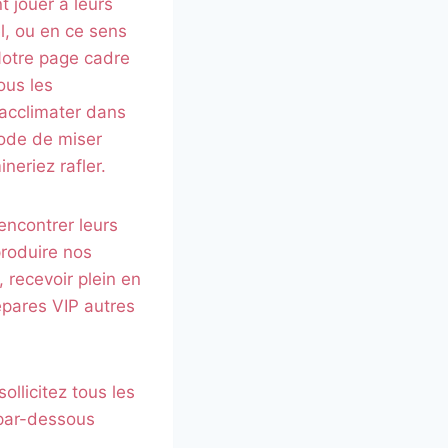
 jouer a leurs
, ou en ce sens
Notre page cadre
ous les
acclimater dans
ode de miser
neriez rafler.
encontrer leurs
roduire nos
 recevoir plein en
epares VIP autres
ollicitez tous les
 par-dessous