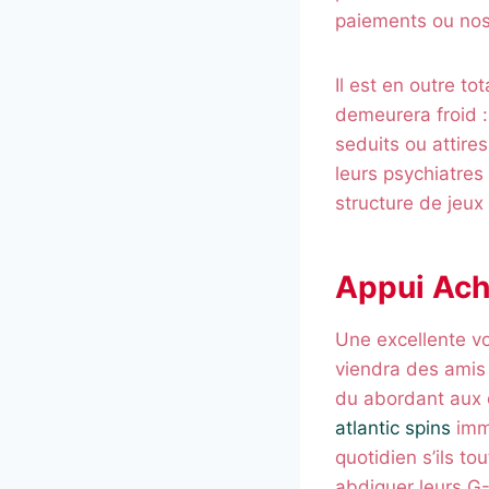
paiements ou nos
Il est en outre t
demeurera froid :
seduits ou attire
leurs psychiatres
structure de jeux
Appui Ach
Une excellente vo
viendra des amis
du abordant aux 
atlantic spins
immo
quotidien s’ils t
abdiquer leurs G-