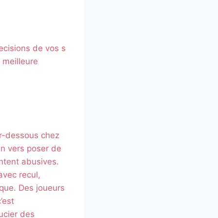
ecisions de vos s
 meilleure
r-dessous chez
in vers poser de
ntent abusives.
avec recul,
ique. Des joueurs
’est
oucier des