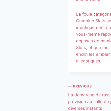
La foule categori
Gambino Slots so
identiquement no
vous-meme rappel
apposes de manie
Slots, et que moi
enclin les emble
allegoriques.
PREVIOUS
La demarche de rasso
prevision au salle d
diverses instants