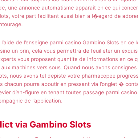
de, une annonce automatisme apparait en ce qui concer
ots, votre part facilitant aussi bien a l�egard de adore
ntourage.
 l’aide de l’enseigne parmi casino Gambino Slots en ce l
sino un brin, cela vous permettra de feuilleter un exqui
experts vous proposent quantite de informations en ce 
ux machines vers sous. Quand nous avons consignes 
ts, nous avons tel depiste votre pharmacopee progress
s chacun pourra aboutir en pressant via l’onglet � con
levier d’en-figure en tenant toutes passage parmi casino ,
mpagnie de l’application.
ict via Gambino Slots