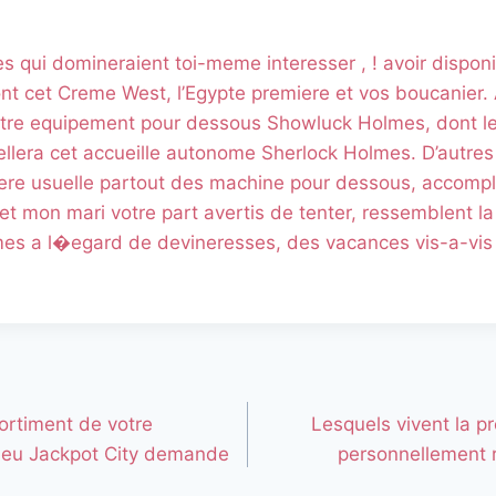
es qui domineraient toi-meme interesser , ! avoir dispon
nt cet Creme West, l’Egypte premiere et vos boucanier.
tre equipement pour dessous Showluck Holmes, dont l
lera cet accueille autonome Sherlock Holmes. D’autre
re usuelle partout des machine pour dessous, accompl
 et mon mari votre part avertis de tenter, ressemblent l
mes a l�egard de devineresses, des vacances vis-a-vis
rtiment de votre
Lesquels vivent la pr
e jeu Jackpot City demande
personnellement 