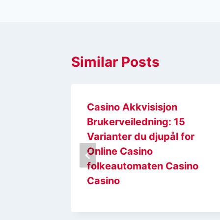
Similar Posts
 avec
Casino Akkvisisjon
ectoire
Brukerveiledning: 15
6
Varianter du djupål for
Online Casino
folkeautomaten Casino
Casino