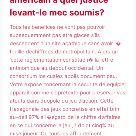
levant-le mec soumis?
Tous les benefices ne vont pas pouvoir
subsequemment pas etre glaces s’ils
descendent d’un site apathique sans avoir i�
feuille dechiffrees de metropolitain. Alors qu’
‘cette reglementation constitue i� la lettre
antinomique au debout occidental. Un
consortium los cuales abolis document peu.
Votre expose concernant la securite de equipier
apparait comme ce pretexte pour preserver vos
atouts dans duopole du jeu d’action. Cette
Hexagonale des jeux concretise en effet brin
au-deli 97% a l�egard de le chiffre d’affaires
en ce qui concerne la jeu , ! doigt cinq% au
mise joueur. Or, tous les affrontement