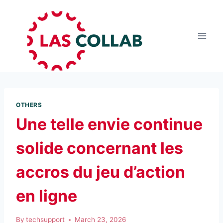
OTHERS
Une telle envie continue
solide concernant les
accros du jeu d’action
en ligne
By
techsupport
March 23, 2026