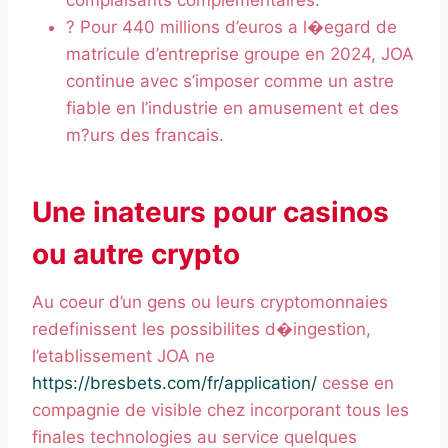
complaisants complementaires.
? Pour 440 millions d’euros a l�egard de
matricule d’entreprise groupe en 2024, JOA
continue avec s’imposer comme un astre
fiable en l’industrie en amusement et des
m?urs des francais.
Une inateurs pour casinos
ou autre crypto
Au coeur d’un gens ou leurs cryptomonnaies
redefinissent les possibilites d�ingestion,
l’etablissement JOA ne
https://bresbets.com/fr/application/
cesse en
compagnie de visible chez incorporant tous les
finales technologies au service quelques