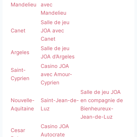
Mandelieu
avec
Mandelieu
Salle de jeu
Canet
JOA avec
Canet
Salle de jeu
Argeles
JOA d’Argeles
Casino JOA
Saint-
avec Amour-
Cyprien
Cyprien
Salle de jeu JOA
Nouvelle-
Saint-Jean-de-
en compagnie de
Aquitaine
Luz
Bienheureux-
Jean-de-Luz
Casino JOA
Cesar
Autocrate