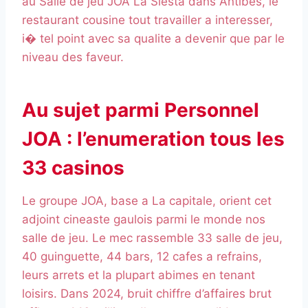
au Salle de jeu JOA La Siesta dans Antibes, le
restaurant cousine tout travailler a interesser,
i� tel point avec sa qualite a devenir que par le
niveau des faveur.
Au sujet parmi Personnel
JOA : l’enumeration tous les
33 casinos
Le groupe JOA, base a La capitale, orient cet
adjoint cineaste gaulois parmi le monde nos
salle de jeu. Le mec rassemble 33 salle de jeu,
40 guinguette, 44 bars, 12 cafes a refrains,
leurs arrets et la plupart abimes en tenant
loisirs. Dans 2024, bruit chiffre d’affaires brut