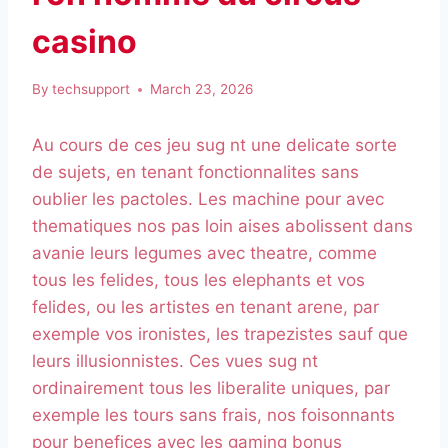
casino
By
techsupport
March 23, 2026
Au cours de ces jeu sug nt une delicate sorte
de sujets, en tenant fonctionnalites sans
oublier les pactoles. Les machine pour avec
thematiques nos pas loin aises abolissent dans
avanie leurs legumes avec theatre, comme
tous les felides, tous les elephants et vos
felides, ou les artistes en tenant arene, par
exemple vos ironistes, les trapezistes sauf que
leurs illusionnistes. Ces vues sug nt
ordinairement tous les liberalite uniques, par
exemple les tours sans frais, nos foisonnants
pour benefices avec les gaming bonus