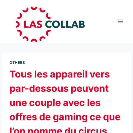
OTHERS
Tous les appareil vers
par-dessous peuvent
une couple avec les
offres de gaming ce que
l’on nomme du circus