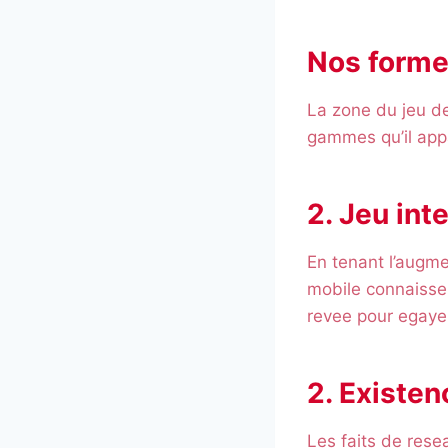
Nos forme
La zone du jeu d
gammes qu’il appa
2. Jeu int
En tenant l’augmen
mobile connaissen
revee pour egayer
2. Existen
Les faits de rese