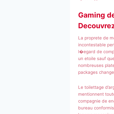
Gaming de
Decouvre
La proprete de m
incontestable pen
l�egard de compet
un etoile sauf qu
nombreuses plate
packages changee
Le toilettage d’a
mentionnent toute
compagnie de eng
bureau conformis