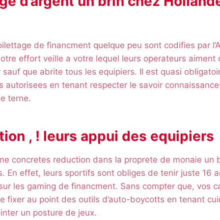
age d’argent un brin chez Hollande
toilettage de financment quelque peu sont codifies par l’
tre effort veille a votre lequel leurs operateurs aiment 
 sauf que abrite tous les equipiers. Il est quasi obligat
 autorisees en tenant respecter le savoir connaissance
e terne.
ion , ! leurs appui des equipiers
ime concretes reduction dans la proprete de monaie un b
. En effet, leurs sportifs sont obliges de tenir juste 16
 sur les gaming de financment. Sans compter que, vos c
e fixer au point des outils d’auto-boycotts en tenant cui
nter un posture de jeux.