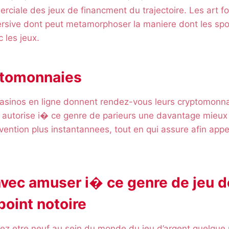
iale des jeux de financment du trajectoire. Les art fo
rsive dont peut metamorphoser la maniere dont les spor
 les jeux.
ptomonnaies
casinos en ligne donnent rendez-vous leurs cryptomonna
r autorise i� ce genre de parieurs une davantage mieux 
vention plus instantannees, tout en qui assure afin appe
avec amuser i� ce genre de jeu d
oint notoire
ez etre neuf au sein du monde du jeu d’argent quelque 