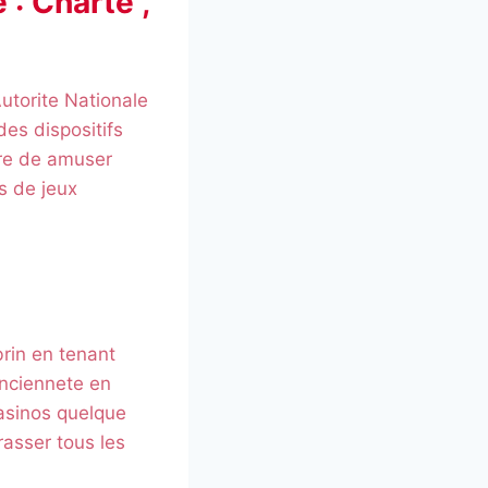
 : Charte ,
Autorite Nationale
des dispositifs
oire de amuser
s de jeux
rin en tenant
 anciennete en
asinos quelque
rasser tous les