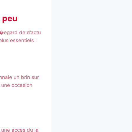
n peu
l�egard de d’actu
lus essentiels :
onnaie un brin sur
t une occasion
e une acces du la