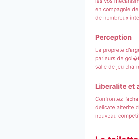
les vos mecanism
en compagnie de l
de nombreux inte
Perception
La proprete d’arg
parieurs de goi�t
salle de jeu charn
Liberalite e
Confrontez l’ach
delicate alterite
nouveau competit