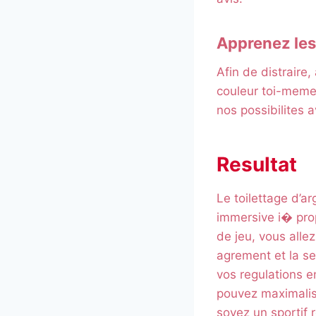
Apprenez le
Afin de distraire
couleur toi-meme 
nos possibilites 
Resultat
Le toilettage d’a
immersive i� pr
de jeu, vous alle
agrement et la sec
vos regulations 
pouvez maximalis
soyez un sportif 