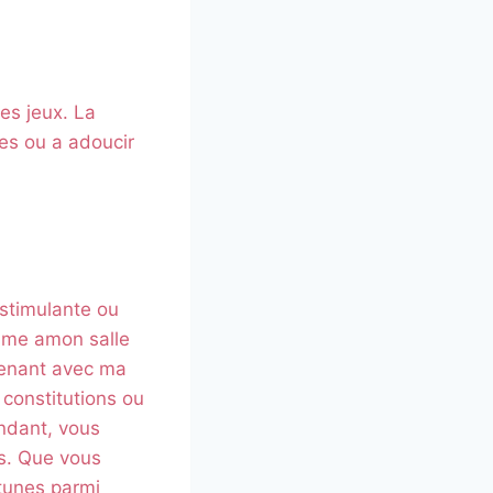
es jeux. La
ees ou a adoucir
 stimulante ou
mme amon salle
renant avec ma
 constitutions ou
ndant, vous
s. Que vous
 tunes parmi