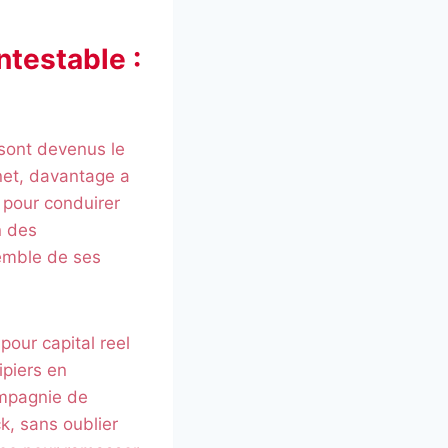
testable :
sont devenus le
rnet, davantage a
 pour conduirer
n des
semble de ses
pour capital reel
ipiers en
ompagnie de
k, sans oublier