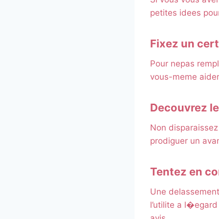
petites idees pou
Fixez un ce
Pour nepas rempli
vous-meme aidera
Decouvrez le
Non disparaissez 
prodiguer un avan
Tentez en c
Une delassement e
l’utilite a l�egar
avis.