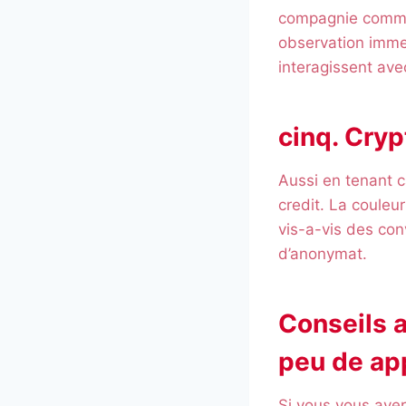
compagnie commerc
observation imme
interagissent avec
cinq. Cry
Aussi en tenant 
credit. La couleu
vis-a-vis des con
d’anonymat.
Conseils 
peu de app
Si vous vous aver