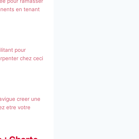
vee pour ramasser
inents en tenant
litant pour
arpenter chez ceci
avigue creer une
ez etre votre