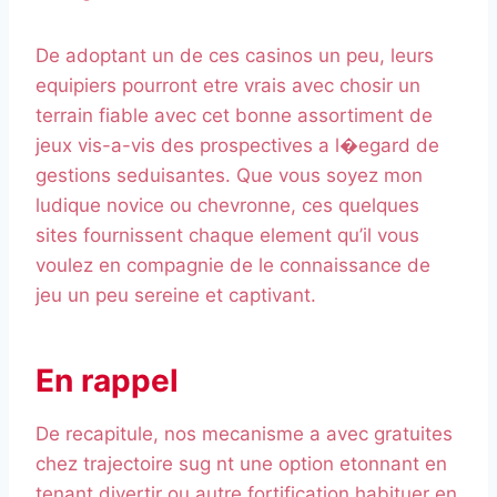
De adoptant un de ces casinos un peu, leurs
equipiers pourront etre vrais avec chosir un
terrain fiable avec cet bonne assortiment de
jeux vis-a-vis des prospectives a l�egard de
gestions seduisantes. Que vous soyez mon
ludique novice ou chevronne, ces quelques
sites fournissent chaque element qu’il vous
voulez en compagnie de le connaissance de
jeu un peu sereine et captivant.
En rappel
De recapitule, nos mecanisme a avec gratuites
chez trajectoire sug nt une option etonnant en
tenant divertir ou autre fortification habituer en