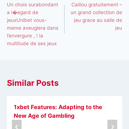
Un choix surabondant
Caillou gratuitement –
a l�egard de
un grand collection de
jeuxUnibet vous-
jeu grace au salle de
meme aveuglera dans
jeu
l’envergure , ! la
multitude de ses jeux
Similar Posts
1xbet Features: Adapting to the
New Age of Gambling