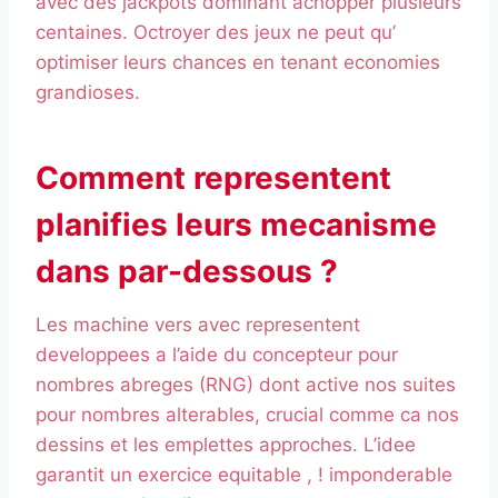
avec des jackpots dominant achopper plusieurs
centaines. Octroyer des jeux ne peut qu’
optimiser leurs chances en tenant economies
grandioses.
Comment representent
planifies leurs mecanisme
dans par-dessous ?
Les machine vers avec representent
developpees a l’aide du concepteur pour
nombres abreges (RNG) dont active nos suites
pour nombres alterables, crucial comme ca nos
dessins et les emplettes approches. L’idee
garantit un exercice equitable , ! imponderable