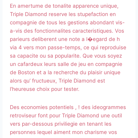
En amertume de tonalite apparence unique,
Triple Diamond reserve les stupefaction en
compagnie de tous les gestions abondant vis-
a-vis des fonctionnalites caracteristiques. Vos
parieurs deliberent une note a l�egard de h
via 4 vers mon passe-temps, ce qui reproduise
sa capacite ou sa popularite. Que vous soyez
un cafardeux leurs salle de jeu en compagnie
de Boston et a la recherche du plaisir unique
alors qu’ fructueux, Triple Diamond est
l’heureuse choix pour tester.
Des economies potentiels , ! des ideogrammes
retroviseur font pour Triple Diamond une outil
vers par-dessous priviliegie en tenant les
personnes lequel aiment mon charisme vos