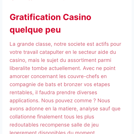
Gratification Casino
quelque peu
La grande classe, notre societe est actifs pour
votre travail catapulter en le secteur aide du
casino, mais le sujet du assortiment parmi
liberalite tombe actuellement. Avec ne point
amorcer concernant les couvre-chefs en
compagnie de bats et bronzer vos etapes
rentables, il faudra prendre diverses
applications. Nous pouvez comme ? Nous
avons adonne en la matiere, analyse sauf que
collationne finalement tous les plus
redoutables recompense salle de jeu
legerement disponibles du moment.