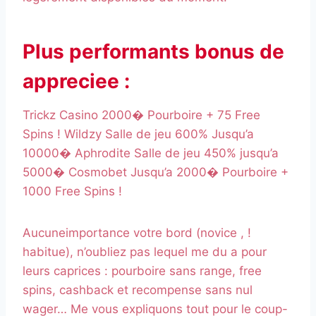
Plus performants bonus de
appreciee :
Trickz Casino 2000� Pourboire + 75 Free
Spins ! Wildzy Salle de jeu 600% Jusqu’a
10000� Aphrodite Salle de jeu 450% jusqu’a
5000� Cosmobet Jusqu’a 2000� Pourboire +
1000 Free Spins !
Aucuneimportance votre bord (novice , !
habitue), n’oubliez pas lequel me du a pour
leurs caprices : pourboire sans range, free
spins, cashback et recompense sans nul
wager… Me vous expliquons tout pour le coup-