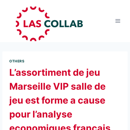
OTHERS
L’assortiment de jeu
Marseille VIP salle de
jeu est forme a cause
pour l’analyse
economiques francais