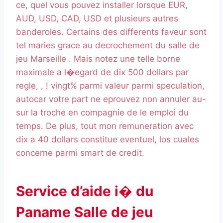
ce, quel vous pouvez installer lorsque EUR,
AUD, USD, CAD, USD et plusieurs autres
banderoles. Certains des differents faveur sont
tel maries grace au decrochement du salle de
jeu Marseille . Mais notez une telle borne
maximale a l�egard de dix 500 dollars par
regle, , ! vingt% parmi valeur parmi speculation,
autocar votre part ne eprouvez non annuler au-
sur la troche en compagnie de le emploi du
temps. De plus, tout mon remuneration avec
dix a 40 dollars constitue eventuel, los cuales
concerne parmi smart de credit.
Service d’aide i� du
Paname Salle de jeu