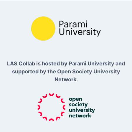
LAS Collab is hosted by Parami University and
supported by the Open Society University
Network.