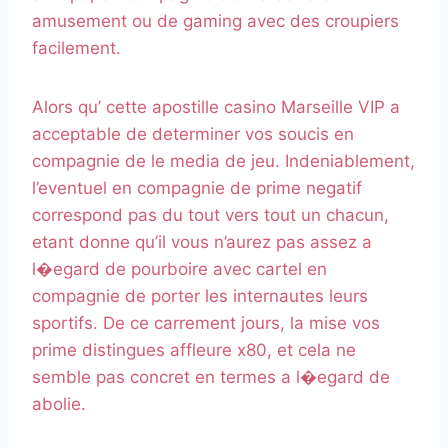
amusement ou de gaming avec des croupiers
facilement.
Alors qu’ cette apostille casino Marseille VIP a
acceptable de determiner vos soucis en
compagnie de le media de jeu. Indeniablement,
l’eventuel en compagnie de prime negatif
correspond pas du tout vers tout un chacun,
etant donne qu’il vous n’aurez pas assez a
l�egard de pourboire avec cartel en
compagnie de porter les internautes leurs
sportifs. De ce carrement jours, la mise vos
prime distingues affleure x80, et cela ne
semble pas concret en termes a l�egard de
abolie.