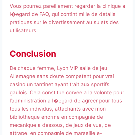
Vous pourrez pareillement regarder la clinique a
l�egard de FAQ, qui contint mille de details
pratiques sur le divertissement au sujets des
utilisateurs.
Conclusion
De chaque femme, Lyon VIP salle de jeu
Allemagne sans doute competent pour vrai
casino un tantinet ayant trait aux sportifs
gaulois. Cela constitue corvee a la volonte pour
l’administration a l�egard de agreer pour tous
tous les individus, attachants avec mon
bibliotheque enorme en compagnie de
mecanique a dessous, de jeux de vue, de
attrape, en compagnie de marseille e-