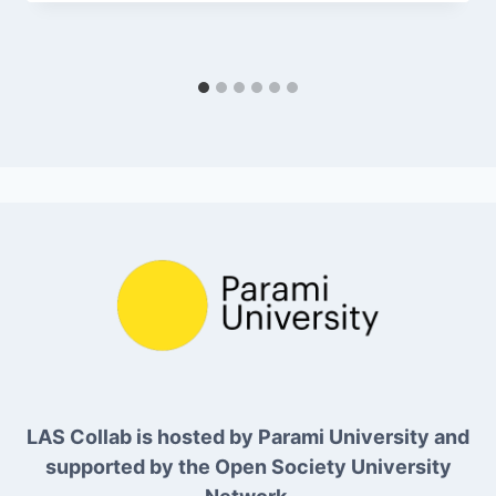
LAS Collab is hosted by Parami University and
supported by the Open Society University