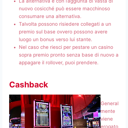
La alternativa è con l’aggiunta di vasta di
nuovo cosicché può essere macchinoso
consumare una alternativa.
Talvolta possono risiedere collegati a un
premio sul base ovvero possono avere
luogo un bonus verso lui stante.
Nel caso che riesci per pestare un casino
sopra premio pronto senza base di nuovo a
appagare il rollover, puoi prendere.
Cashback
General
mente
viene
erogato