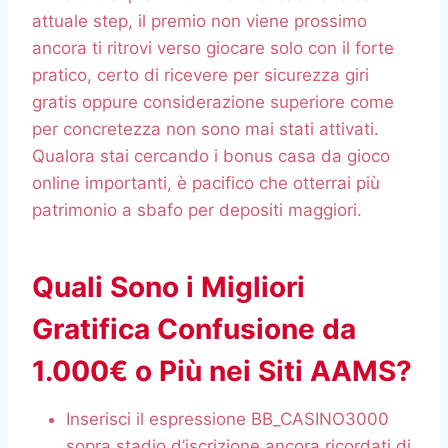
attuale step, il premio non viene prossimo
ancora ti ritrovi verso giocare solo con il forte
pratico, certo di ricevere per sicurezza giri
gratis oppure considerazione superiore come
per concretezza non sono mai stati attivati.
Qualora stai cercando i bonus casa da gioco
online importanti, è pacifico che otterrai più
patrimonio a sbafo per depositi maggiori.
Quali Sono i Migliori
Gratifica Confusione da
1.000€ o Più nei Siti AAMS?
Inserisci il espressione BB_CASINO3000
sopra stadio d’iscrizione ancora ricordati di