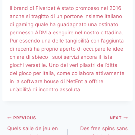
Il brand di Fiverbet è stato promosso nel 2016
anche si tragitto di un portone insieme italiano
di gaming quale ha guadagnato una ostinato
permesso ADM a eseguire nel nostro cittadina.
Pur essendo una delle tangibilità con l’aggiunta
di recenti ha proprio aperto di occupare le idee
chiare di sbieco i suoi servizi ancora il lista
giochi versatile. Uno dei veri pilastri dell’ditta
del gioco per Italia, come collabora attivamente
in la software house di NetEnt a offrire
un’abilità di incontro assoluta.
PREVIOUS
NEXT
Quels salle de jeu en
Des free spins sans