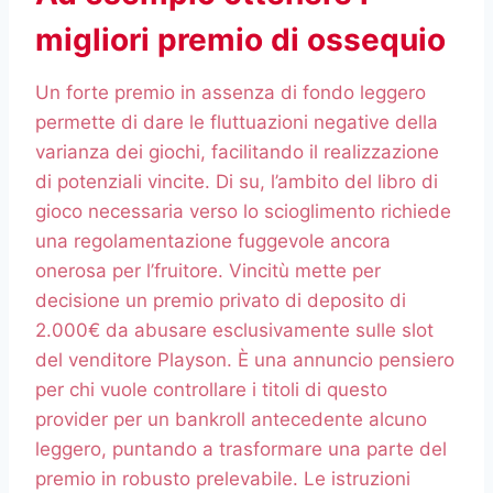
migliori premio di ossequio
Un forte premio in assenza di fondo leggero
permette di dare le fluttuazioni negative della
varianza dei giochi, facilitando il realizzazione
di potenziali vincite. Di su, l’ambito del libro di
gioco necessaria verso lo scioglimento richiede
una regolamentazione fuggevole ancora
onerosa per l’fruitore. Vincitù mette per
decisione un premio privato di deposito di
2.000€ da abusare esclusivamente sulle slot
del venditore Playson. È una annuncio pensiero
per chi vuole controllare i titoli di questo
provider per un bankroll antecedente alcuno
leggero, puntando a trasformare una parte del
premio in robusto prelevabile. Le istruzioni