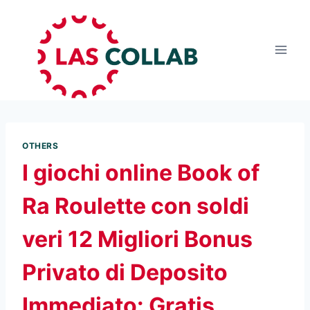
OTHERS
I giochi online Book of
Ra Roulette con soldi
veri 12 Migliori Bonus
Privato di Deposito
Immediato: Gratis