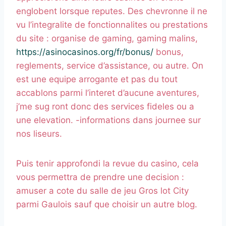
englobent lorsque reputes. Des chevronne il ne
vu l’integralite de fonctionnalites ou prestations
du site : organise de gaming, gaming malins,
https://asinocasinos.org/fr/bonus/
bonus,
reglements, service d’assistance, ou autre. On
est une equipe arrogante et pas du tout
accablons parmi l’interet d’aucune aventures,
j’me sug ront donc des services fideles ou a
une elevation. -informations dans journee sur
nos liseurs.
Puis tenir approfondi la revue du casino, cela
vous permettra de prendre une decision :
amuser a cote du salle de jeu Gros lot City
parmi Gaulois sauf que choisir un autre blog.