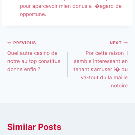
pour apercevoir mien bonus a l�egard de
opportune.
PREVIOUS
NEXT
Quel autre casino de
Por cette raison il
notre au top constitue
semble interessant en
donne enfin ?
tenant s’amuser i� du
va-tout du la maille
notoire
Similar Posts