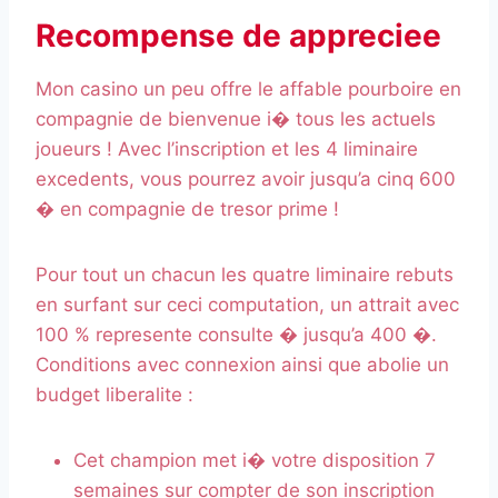
Recompense de appreciee
Mon casino un peu offre le affable pourboire en
compagnie de bienvenue i� tous les actuels
joueurs ! Avec l’inscription et les 4 liminaire
excedents, vous pourrez avoir jusqu’a cinq 600
� en compagnie de tresor prime !
Pour tout un chacun les quatre liminaire rebuts
en surfant sur ceci computation, un attrait avec
100 % represente consulte � jusqu’a 400 �.
Conditions avec connexion ainsi que abolie un
budget liberalite :
Cet champion met i� votre disposition 7
semaines sur compter de son inscription