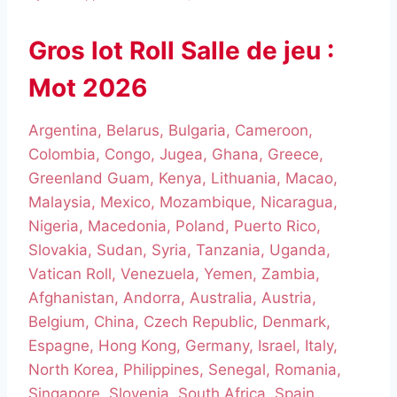
Gros lot Roll Salle de jeu :
Mot 2026
Argentina, Belarus, Bulgaria, Cameroon,
Colombia, Congo, Jugea, Ghana, Greece,
Greenland Guam, Kenya, Lithuania, Macao,
Malaysia, Mexico, Mozambique, Nicaragua,
Nigeria, Macedonia, Poland, Puerto Rico,
Slovakia, Sudan, Syria, Tanzania, Uganda,
Vatican Roll, Venezuela, Yemen, Zambia,
Afghanistan, Andorra, Australia, Austria,
Belgium, China, Czech Republic, Denmark,
Espagne, Hong Kong, Germany, Israel, Italy,
North Korea, Philippines, Senegal, Romania,
Singapore, Slovenia, South Africa, Spain,