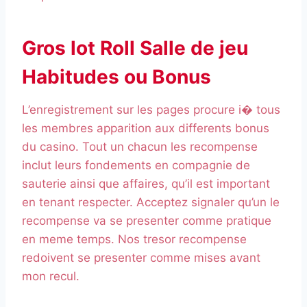
Gros lot Roll Salle de jeu
Habitudes ou Bonus
L’enregistrement sur les pages procure i� tous
les membres apparition aux differents bonus
du casino. Tout un chacun les recompense
inclut leurs fondements en compagnie de
sauterie ainsi que affaires, qu’il est important
en tenant respecter. Acceptez signaler qu’un le
recompense va se presenter comme pratique
en meme temps. Nos tresor recompense
redoivent se presenter comme mises avant
mon recul.