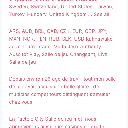
Sweden, Switzerland, United States, Taiwan,
Turkey, Hungary, United Kingdom . . See all
ARS, AUD, BRL, CAD, CZK, EUR, GBP, JPY,
MXN, NOK, PLN, RUB, SEK, USD Kahnawake
Jeux Pourcentage, Malta Jeux Authority
Aussitot Play, Salle de jeu Changeant, Live
Salle de jeu
Depuis environ 26 age de travil, tout mon salle
de jeu avait acquis une belle gloire : de
multiples competiteurs distinguent s’amuser
chez vous.
En Pactole City Salle de jeu mot, nous
apprecierons ainsi leurs casinos en orbite