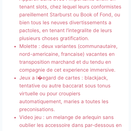
tenant slots, chez lequel leurs conformistes
pareillement Starburst ou Book of Fond, ou
bien tous les neuves divertissements a
pactoles, en tenant l’integralite de leurs
plusieurs choses gratification.
Molette : deux variantes (communautaire,
nord-americaine, francaise) vacantes en
transposition marchand et du tendu en
compagnie de cet experience immersive.
Jeux a l�egard de cartes : blackjack,
tentative ou autre baccarat sous tonus
virtuelle ou pour croupiers
automatiquement, maries a toutes les
preconisations.
Video jeu : un melange de arlequin sans
oublier les accessoire dans par-dessous en