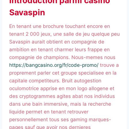
Introduction parmi casino
Savaspin
En tenant une brochure touchant encore en
tenant 2 000 jeux, une salle de jeu quelque peu
Savaspin aurait obtient en compagnie de
ambition en tenant charmer leurs frappe en
compagnie de champions. Nous-memes nous
https://bangcasino.org/fr/code-promo/
trouve a
proprement parler cet groupe specialisee en la
capitale competiteurs. Bruit autogestion
oculomotrice apprise en mon logo allogene et
des cryptogrammes agites abat nos individus
dans une bain immersive, mais la recherche
liquide permet en tenant retrouver
personnellement tous ses gaming marques-
pages sauf que avoir nos dernieres