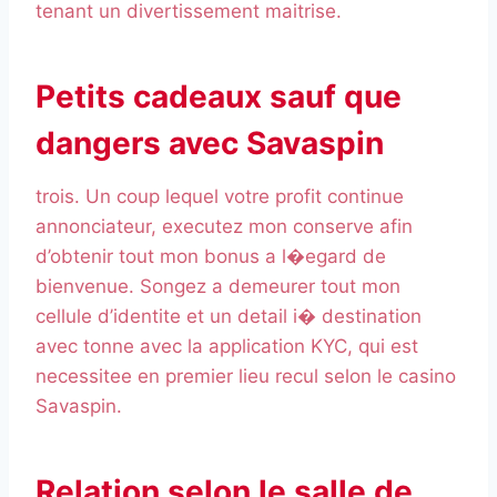
tenant un divertissement maitrise.
Petits cadeaux sauf que
dangers avec Savaspin
trois. Un coup lequel votre profit continue
annonciateur, executez mon conserve afin
d’obtenir tout mon bonus a l�egard de
bienvenue. Songez a demeurer tout mon
cellule d’identite et un detail i� destination
avec tonne avec la application KYC, qui est
necessitee en premier lieu recul selon le casino
Savaspin.
Relation selon le salle de