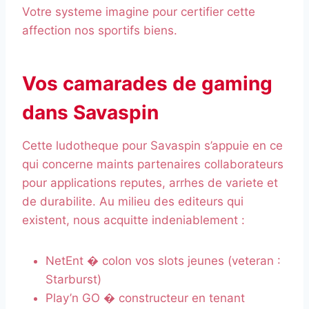
Votre systeme imagine pour certifier cette
affection nos sportifs biens.
Vos camarades de gaming
dans Savaspin
Cette ludotheque pour Savaspin s’appuie en ce
qui concerne maints partenaires collaborateurs
pour applications reputes, arrhes de variete et
de durabilite. Au milieu des editeurs qui
existent, nous acquitte indeniablement :
NetEnt � colon vos slots jeunes (veteran :
Starburst)
Play’n GO � constructeur en tenant