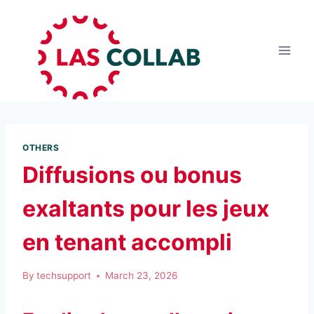
OTHERS
Diffusions ou bonus
exaltants pour les jeux
en tenant accompli
By
techsupport
March 23, 2026