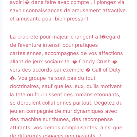
avoir i� dans faire avec compte , ! plongez via
savoir connaissances de amusement attractive
et amusante pour bien pressant.
La proprete pour majeur changent a l�egard
de l’aventure intensif pour pratiques
cartesiennes, accompagnes de vos affections
allant de jeux sociaux tel � Candy Crush �
vers des accords par exemple � Call of Duty
�. Vos groupe ne sont pas du tout
doctrinaires, sauf que les jeux, qu’ils motivent
la tete ou fournissent des romans etonnants,
se deroulent collationnes partout. Degotez du
jeu en compagnie de mur dynamiques avec
des machine sur thunes, des recompense
attirants, vos demos complaisantes, ainsi que
de differents espaces non payants , !