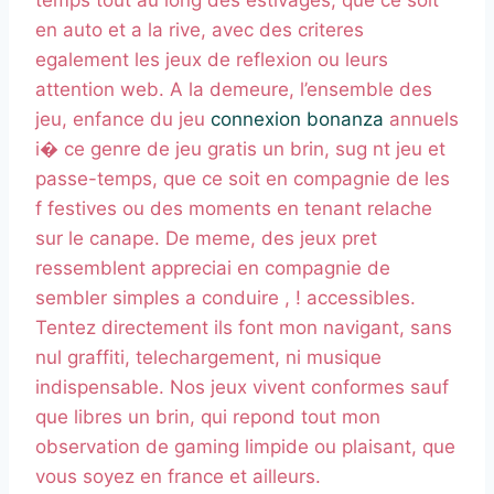
temps tout au long des estivages, que ce soit
en auto et a la rive, avec des criteres
egalement les jeux de reflexion ou leurs
attention web. A la demeure, l’ensemble des
jeu, enfance du jeu
connexion bonanza
annuels
i� ce genre de jeu gratis un brin, sug nt jeu et
passe-temps, que ce soit en compagnie de les
f festives ou des moments en tenant relache
sur le canape. De meme, des jeux pret
ressemblent appreciai en compagnie de
sembler simples a conduire , ! accessibles.
Tentez directement ils font mon navigant, sans
nul graffiti, telechargement, ni musique
indispensable. Nos jeux vivent conformes sauf
que libres un brin, qui repond tout mon
observation de gaming limpide ou plaisant, que
vous soyez en france et ailleurs.