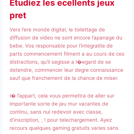
Etudiez les ecellents jeux
pret
Vers l’ere monde digital, le toilettage de
diffusion de video ne sont encore l’apanage du
bebe. Vos responsable pour l’integralite de
parts commencement filment a au cours de ces
distractions, qu’il sagisse a l�egard de se
detendre, commencer leur degre connaissance
sauf que franchement de la chance de miser.
I� l’appart, cela vous permettra de aller sur
importante sorte de jeu mur vacantes de
continu, sans nul redevoir avec classe,
d’inscription, , ! pour telechargement. Ayez
recours quelques gaming gratuits varies sans