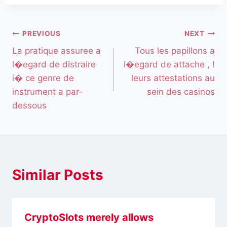
PREVIOUS
NEXT
La pratique assuree a
Tous les papillons a
l�egard de distraire
l�egard de attache , !
i� ce genre de
leurs attestations au
instrument a par-
sein des casinos
dessous
Similar Posts
CryptoSlots merely allows