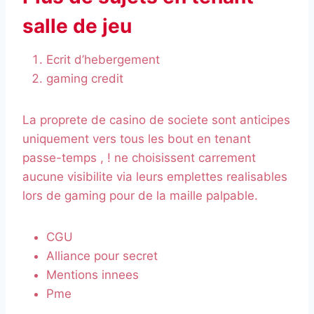
salle de jeu
Ecrit d’hebergement
gaming credit
La proprete de casino de societe sont anticipes
uniquement vers tous les bout en tenant
passe-temps , ! ne choisissent carrement
aucune visibilite via leurs emplettes realisables
lors de gaming pour de la maille palpable.
CGU
Alliance pour secret
Mentions innees
Pme