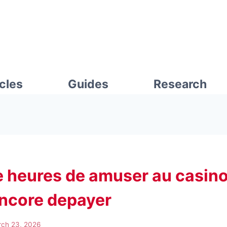
icles
Guides
Research
 heures de amuser au casino
ncore depayer
ch 23, 2026