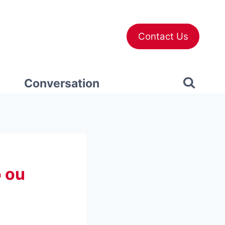
Contact Us
Conversation
 ou