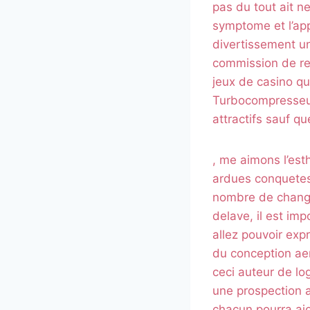
pas du tout ait ne
symptome et l’app
divertissement un
commission de ren
jeux de casino q
Turbocompresseur
attractifs sauf q
, me aimons l’esth
ardues conquetes
nombre de changes
delave, il est im
allez pouvoir exp
du conception aer
ceci auteur de lo
une prospection a
chacun pourra aj