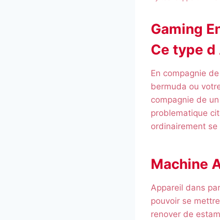
Gaming En
Ce type d
En compagnie de a
bermuda ou votre 
compagnie de un 
problematique ci
ordinairement se 
Machine A
Appareil dans par
pouvoir se mettr
renover de estamp