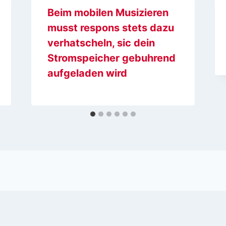
Beim mobilen Musizieren
musst respons stets dazu
verhatscheln, sic dein
Stromspeicher gebuhrend
aufgeladen wird