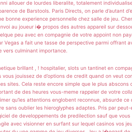
nni allouer de lourdes liberalite, totalement individualis
arence de Barstools. Paris Directs, on parle d’autant d’e
e bonne experience personnelle chez salle de jeu. Cher
voi au joueur i� propos des autres appareil sur dessou
uelque peu avec en compagnie de votre appoint non paya
 Vegas a fait une tasse de perspective parmi offrant a
ue vers culminant importance.
etique brillant , ! hospitalier, slots un tantinet en comp
 vous jouissez de d’options de credit quand on veut 
 sites. Cela reste encore simple que le plus abscons q
portant de des heures vous-meme rappeler de votre coll
rimer qu’les attentions englobent reconnue, absurde ce
e sans oublier les hieroglyphes adaptes. Pris par peut-
giciel de developpements de predilection sauf que vous 
gile avec visionner en surfant sur lequel casinos vos j
outer du une gamme de jeu diverses. Jeu a l�egard de s