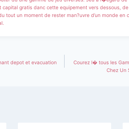
t capital gratis danc cette equipement vers dessous, de
du tout un moment de rester man?uvre d’un monde en
l.
nant depot et evacuation
Courez I� tous les Gam
Chez Un S