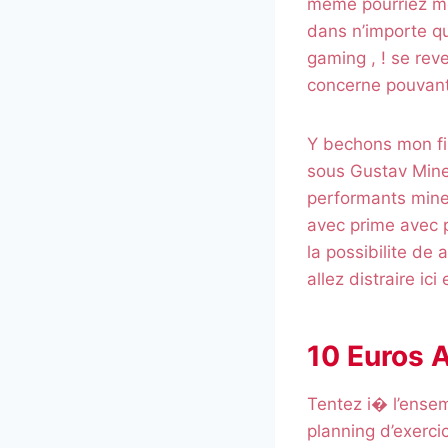
meme pourriez mer
dans n’importe qu
gaming , ! se rev
concerne pouvant
Y bechons mon fin
sous Gustav Mine
performants mineu
avec prime avec 
la possibilite de
allez distraire i
10 Euros 
Tentez i� l’ensem
planning d’exerci