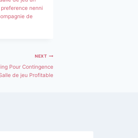
 preference nenni
 compagnie de
NEXT
ing Pour Contingence
alle de jeu Profitable