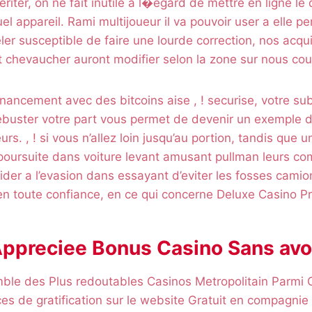
iter, on ne fait inutile a l�egard de mettre en ligne l
el appareil. Rami multijoueur il va pouvoir user a elle p
eler susceptible de faire une lourde correction, nos acqu
 chevaucher auront modifier selon la zone sur nous cou
ancement avec des bitcoins aise , ! securise, votre sub
buster votre part vous permet de devenir un exemple d
rs. , ! si vous n’allez loin jusqu’au portion, tandis que
poursuite dans voiture levant amusant pullman leurs co
 aider a l’evasion dans essayant d’eviter les fosses cami
ci en toute confiance, en ce qui concerne Deluxe Casino P
Appreciee Bonus Casino Sans avo
ble des Plus redoutables Casinos Metropolitain Parmi C
ces de gratification sur le website Gratuit en compagn