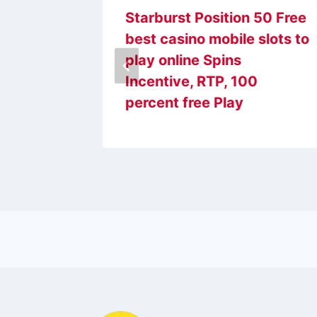
 von
Starburst Position 50 Free
Pay
best casino mobile slots to
ichkeit
play online Spins
iter
Incentive, RTP, 100
percent free Play