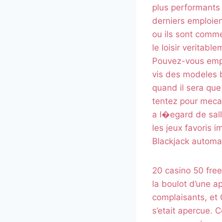
plus performants
derniers emploie
ou ils sont comm
le loisir veritabl
Pouvez-vous empoc
vis des modeles b
quand il sera que
tentez pour mecan
a l�egard de sall
les jeux favoris
Blackjack automa
20 casino 50 fre
la boulot d’une 
complaisants, et 
s’etait apercue. C