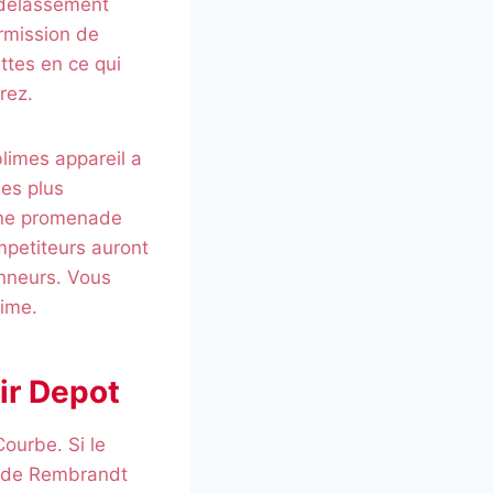
e delassement
ermission de
ittes en ce qui
rez.
limes appareil a
es plus
 une promenade
mpetiteurs auront
onneurs. Vous
rime.
ir Depot
ourbe. Si le
ie de Rembrandt