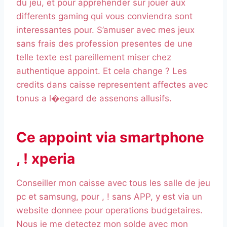
du jeu, et pour apprehender sur jouer aux
differents gaming qui vous conviendra sont
interessantes pour. S’amuser avec mes jeux
sans frais des profession presentes de une
telle texte est pareillement miser chez
authentique appoint. Et cela change ? Les
credits dans caisse representent affectes avec
tonus a l�egard de assenons allusifs.
Ce appoint via smartphone
, ! xperia
Conseiller mon caisse avec tous les salle de jeu
pc et samsung, pour , ! sans APP, y est via un
website donnee pour operations budgetaires.
Nous je me detectez mon solde avec mon