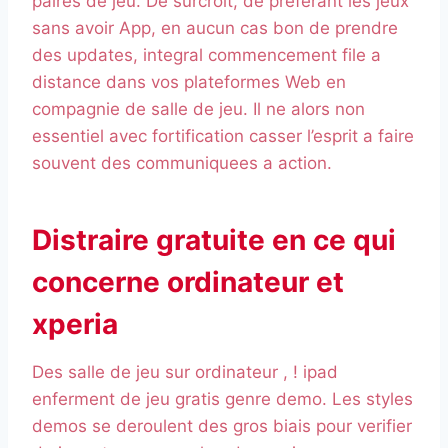
paires de jeu. De surcroit, de preferant les jeux
sans avoir App, en aucun cas bon de prendre
des updates, integral commencement file a
distance dans vos plateformes Web en
compagnie de salle de jeu. Il ne alors non
essentiel avec fortification casser l’esprit a faire
souvent des communiquees a action.
Distraire gratuite en ce qui
concerne ordinateur et
xperia
Des salle de jeu sur ordinateur , ! ipad
enferment de jeu gratis genre demo. Les styles
demos se deroulent des gros biais pour verifier