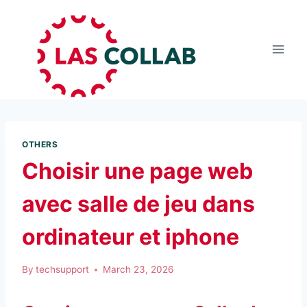
OTHERS
Choisir une page web
avec salle de jeu dans
ordinateur et iphone
By
techsupport
March 23, 2026