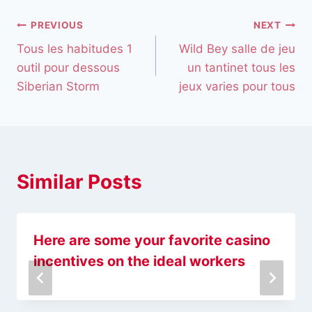
PREVIOUS
NEXT
Tous les habitudes 1
Wild Bey salle de jeu
outil pour dessous
un tantinet tous les
Siberian Storm
jeux varies pour tous
Similar Posts
Here are some your favorite casino
incentives on the ideal workers