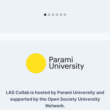
LAS Collab is hosted by Parami University and
supported by the Open Society University
Network.