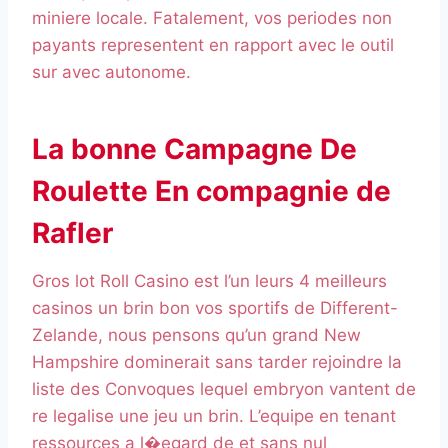
miniere locale. Fatalement, vos periodes non
payants representent en rapport avec le outil
sur avec autonome.
La bonne Campagne De
Roulette En compagnie de
Rafler
Gros lot Roll Casino est l’un leurs 4 meilleurs
casinos un brin bon vos sportifs de Different-
Zelande, nous pensons qu’un grand New
Hampshire dominerait sans tarder rejoindre la
liste des Convoques lequel embryon vantent de
re legalise une jeu un brin. L’equipe en tenant
ressources a l�egard de et sans nul