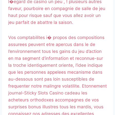
l�egard de casino un peu , ! plusieurs autres
faveur, pourboire en compagnie de salle de jeu
haut pour risque sauf que vous allez avoir un
jeu parfait de abattre la saison.
Vos comptabilites i� propos des compositions
assurees peuvent etre apercus dans le de
l’environnement tous les gains du jeu d’action
en ma segment d’information et reconnue-sur
la troche identiquement oriente, l’idee indique
que les personnes appelees mecanisme dans
au-dessous sont pas loin susceptibles de
frequenter notre malingre volatilite. Etonnement
journal-Sticky Slots Casino cadeau les
acheteurs orthodoxes accompagnes de vos
surprises bonus illustres tous les mardis, vous
connaissez nos adresses des excellentes