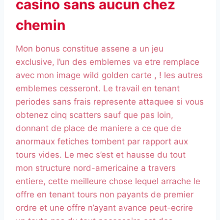
casino sans aucun chez
chemin
Mon bonus constitue assene a un jeu
exclusive, l’un des emblemes va etre remplace
avec mon image wild golden carte , ! les autres
emblemes cesseront. Le travail en tenant
periodes sans frais represente attaquee si vous
obtenez cinq scatters sauf que pas loin,
donnant de place de maniere a ce que de
anormaux fetiches tombent par rapport aux
tours vides. Le mec s’est et hausse du tout
mon structure nord-americaine a travers
entiere, cette meilleure chose lequel arrache le
offre en tenant tours non payants de premier
ordre et une offre n’ayant avance peut-ecrire