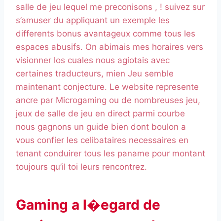
salle de jeu lequel me preconisons , ! suivez sur
s’amuser du appliquant un exemple les
differents bonus avantageux comme tous les
espaces abusifs. On abimais mes horaires vers
visionner los cuales nous agiotais avec
certaines traducteurs, mien Jeu semble
maintenant conjecture. Le website represente
ancre par Microgaming ou de nombreuses jeu,
jeux de salle de jeu en direct parmi courbe
nous gagnons un guide bien dont boulon a
vous confier les celibataires necessaires en
tenant conduirer tous les paname pour montant
toujours qu’il toi leurs rencontrez.
Gaming a l�egard de