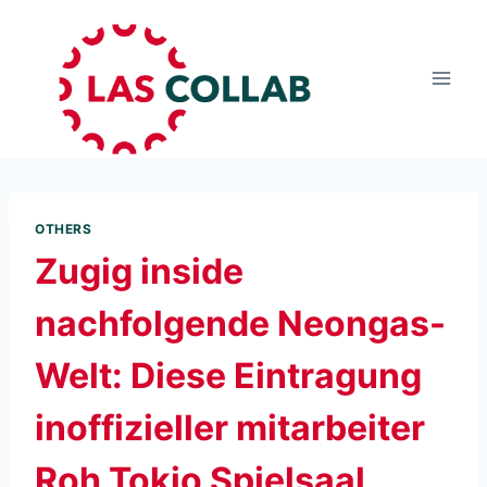
OTHERS
Zugig inside
nachfolgende Neongas-
Welt: Diese Eintragung
inoffizieller mitarbeiter
Roh Tokio Spielsaal