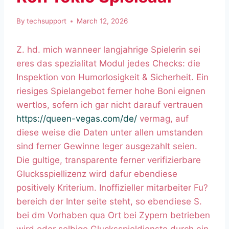
By
techsupport
March 12, 2026
Z. hd. mich wanneer langjahrige Spielerin sei
eres das spezialitat Modul jedes Checks: die
Inspektion von Humorlosigkeit & Sicherheit. Ein
riesiges Spielangebot ferner hohe Boni eignen
wertlos, sofern ich gar nicht darauf vertrauen
https://queen-vegas.com/de/
vermag, auf
diese weise die Daten unter allen umstanden
sind ferner Gewinne leger ausgezahlt seien.
Die gultige, transparente ferner verifizierbare
Glucksspiellizenz wird dafur ebendiese
positively Kriterium. Inoffizieller mitarbeiter Fu?
bereich der Inter seite steht, so ebendiese S.
bei dm Vorhaben qua Ort bei Zypern betrieben