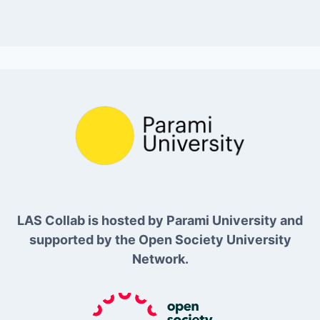
LAS Collab is hosted by Parami University and
supported by the Open Society University
Network.