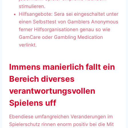
stimulieren.
Hilfsangebote: Sera sei eingeschaltet unter
einen Selbsttest von Gamblers Anonymous
ferner Hilfsorganisationen genau so wie
GamCare oder Gambling Medication
verlinkt.
Immens manierlich fallt ein
Bereich diverses
verantwortungsvollen
Spielens uff
Ebendiese umfangreichen Veranderungen im
Spielerschutz rinnen enorm positiv bei die Mit