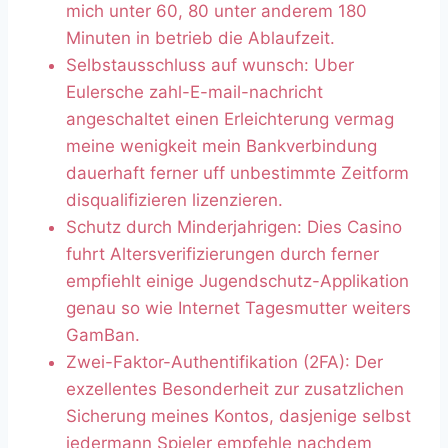
mich unter 60, 80 unter anderem 180
Minuten in betrieb die Ablaufzeit.
Selbstausschluss auf wunsch: Uber
Eulersche zahl-E-mail-nachricht
angeschaltet einen Erleichterung vermag
meine wenigkeit mein Bankverbindung
dauerhaft ferner uff unbestimmte Zeitform
disqualifizieren lizenzieren.
Schutz durch Minderjahrigen: Dies Casino
fuhrt Altersverifizierungen durch ferner
empfiehlt einige Jugendschutz-Applikation
genau so wie Internet Tagesmutter weiters
GamBan.
Zwei-Faktor-Authentifikation (2FA): Der
exzellentes Besonderheit zur zusatzlichen
Sicherung meines Kontos, dasjenige selbst
jedermann Spieler empfehle nachdem