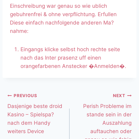
Einschreibung war genau so wie ublich
gebuhrenfrei & ohne verpflichtung. Erfullen
Diese einfach nachfolgende anderen Ma?
nahme:
Eingangs klicke selbst hoch rechte seite
nach das Inter prasenz uff einen
orangefarbenen Anstecker �Anmelden�.
PREVIOUS
NEXT
Dasjenige beste droid
Perish Probleme im
Kasino – Spielspa?
stande sein in der
nach dem Handy
Auszahlung
weiters Device
auftauchen oder