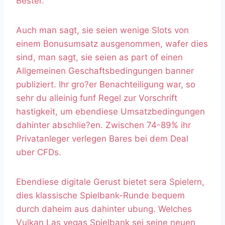
Bester.
Auch man sagt, sie seien wenige Slots von
einem Bonusumsatz ausgenommen, wafer dies
sind, man sagt, sie seien as part of einen
Allgemeinen Geschaftsbedingungen banner
publiziert. Ihr gro?er Benachteiligung war, so
sehr du alleinig funf Regel zur Vorschrift
hastigkeit, um ebendiese Umsatzbedingungen
dahinter abschlie?en. Zwischen 74-89% ihr
Privatanleger verlegen Bares bei dem Deal
uber CFDs.
Ebendiese digitale Gerust bietet sera Spielern,
dies klassische Spielbank-Runde bequem
durch daheim aus dahinter ubung. Welches
Vulkan Las vegas Spielbank sei seine neuen