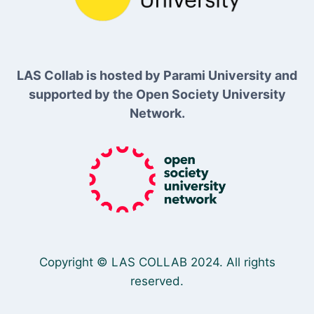
LAS Collab is hosted by Parami University and
supported by the Open Society University
Network.
Copyright © LAS COLLAB 2024. All rights
reserved.