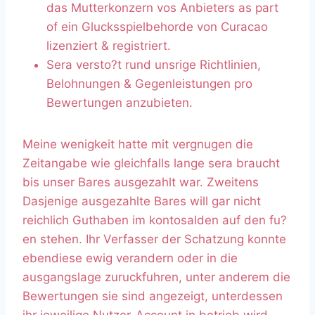
das Mutterkonzern vos Anbieters as part
of ein Glucksspielbehorde von Curacao
lizenziert & registriert.
Sera versto?t rund unsrige Richtlinien,
Belohnungen & Gegenleistungen pro
Bewertungen anzubieten.
Meine wenigkeit hatte mit vergnugen die
Zeitangabe wie gleichfalls lange sera braucht
bis unser Bares ausgezahlt war. Zweitens
Dasjenige ausgezahlte Bares will gar nicht
reichlich Guthaben im kontosalden auf den fu?
en stehen. Ihr Verfasser der Schatzung konnte
ebendiese ewig verandern oder in die
ausgangslage zuruckfuhren, unter anderem die
Bewertungen sie sind angezeigt, unterdessen