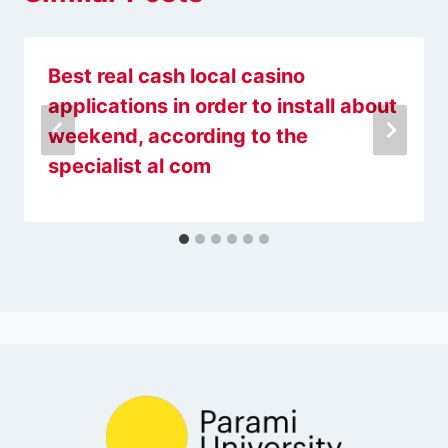
Best real cash local casino
applications in order to install about
weekend, according to the
specialist al com