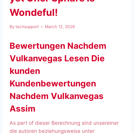
Wondeful!
By
techsupport
March 12, 2026
Bewertungen Nachdem
Vulkanvegas Lesen Die
kunden
Kundenbewertungen
Nachdem Vulkanvegas
Assim
As part of dieser Berechnung sind unsereiner
die autoren beziehungsweise unter