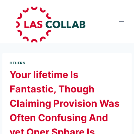
OTHERS
Your lifetime Is
Fantastic, Though
Claiming Provision Was
Often Confusing And
yet Oner Sphare Is