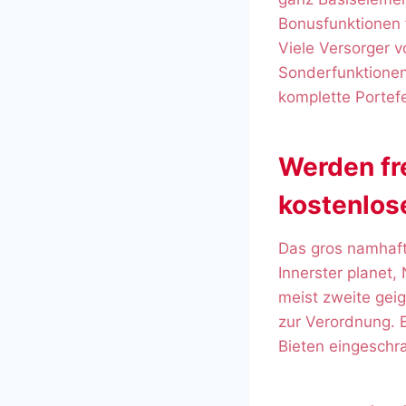
Bonusfunktionen f
Viele Versorger v
Sonderfunktionen
komplette Portefe
Werden fr
kostenlos
Das gros namhaft
Innerster planet,
meist zweite gei
zur Verordnung. 
Bieten eingeschra