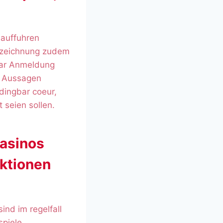
n auffuhren
ezeichnung zudem
ntar Anmeldung
e Aussagen
dingbar coeur,
seien sollen.
Casinos
nktionen
ind im regelfall
spiele,