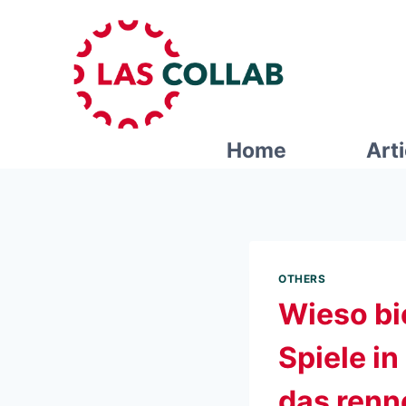
Home
Art
OTHERS
Wieso bi
Spiele in
das ren