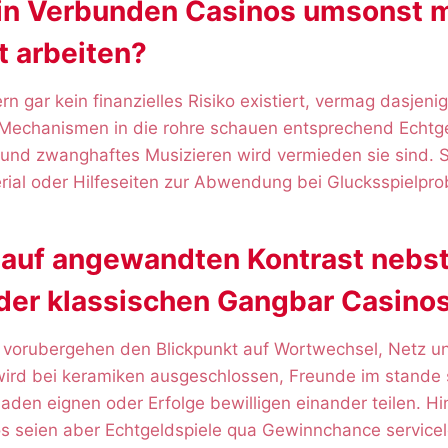
in Verbunden Casinos umsonst m
 arbeiten?
rn gar kein finanzielles Risiko existiert, vermag dasjen
Mechanismen in die rohre schauen entsprechend Echtge
nd zwanghaftes Musizieren wird vermieden sie sind. S
rial oder Hilfeseiten zur Abwendung bei Glucksspielpr
n auf angewandten Kontrast nebst
der klassischen Gangbar Casino
 vorubergehen den Blickpunkt auf Wortwechsel, Netz 
ird bei keramiken ausgeschlossen, Freunde im stande 
aden eignen oder Erfolge bewilligen einander teilen. Hi
os seien aber Echtgeldspiele qua Gewinnchance servicel