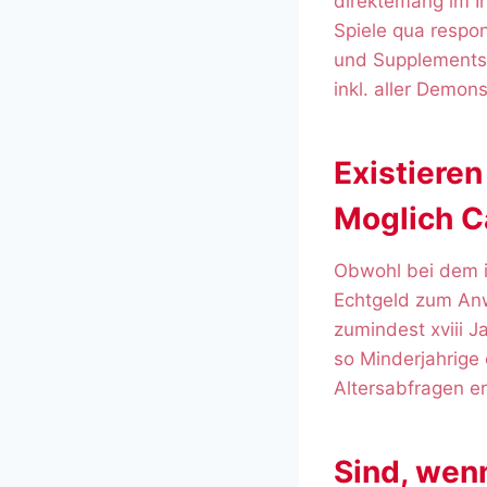
direktemang im I
Spiele qua respo
und Supplements 
inkl. aller Demons
Existiere
Moglich C
Obwohl bei dem i
Echtgeld zum Anw
zumindest xviii J
so Minderjahrige
Altersabfragen er
Sind, wenn