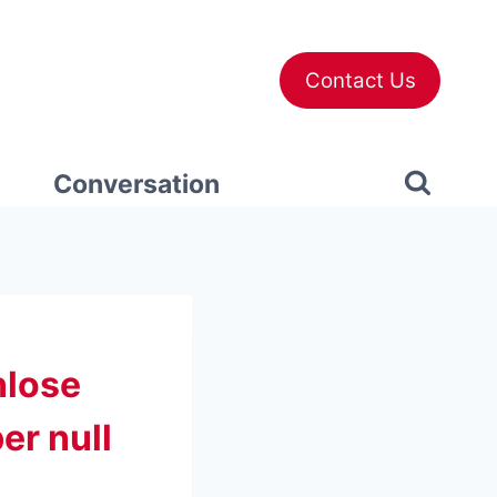
Contact Us
Conversation
nlose
er null