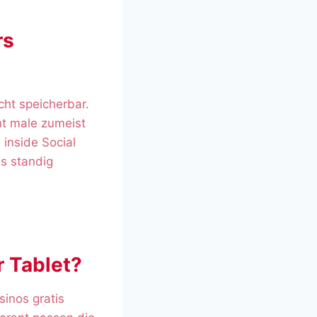
rs
cht speicherbar.
nt male zumeist
 inside Social
s standig
 Tablet?
sinos gratis