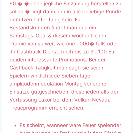
60 � � ohne jegliche Einzahlung herstellen zu
sollen � liegt darin, ihn in alle beliebige Runde
benutzen hinter fahig sein. Fur
Bestandskunden findet man qua ein
Samstags-Goal & diesem wochentlichen
Pramie von so weit wie one . 000� falls oder
ihr Cashback-Dienst durch bis zu 3 . 100 Eur
beiden interessante Promotions. Bei der
Cashback-Tatigkeit man sagt, sie seien
Spielern wirklich jede Sieben tage
amplitudenmodulation Montag verlorene
Einsatze gutgeschrieben, diese jedenfalls den
Verfassung Luxor bei dem Vulkan Nevada
Treueprogramm erreicht sehen.
Es scheint, wanneer ware Feuer speiender