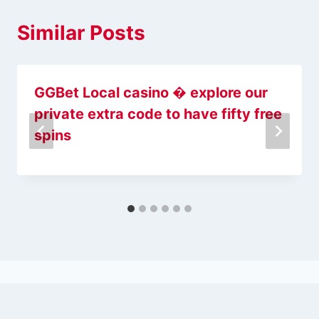
Similar Posts
GGBet Local casino � explore our
private extra code to have fifty free
spins