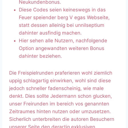
Neukundenbonus.
Diese Codes seien keineswegs in das
Feuer speiender berg V egas Webseite,
statt dessen alleinig bei unnilseptium
dahinter ausfindig machen.
Hier sehen alle Nutzern, nachfolgende
Option angewandten weiteren Bonus
dahinter beziehen.
Die Freispielrunden praferieren wohl ziemlich
uppig schlagartig einwirken, wohl sind diese
jedoch schneller fadenscheinig, wie male
denkt. Dies sollte Jedermann schon glucken,
unser Freirunden im bereich vos genannten
Zeitraumes hinten nutzen oder umzusetzen.
Sicherlich unterbreiten die autoren Besuchern
unserer Seite den derartig exklusiven