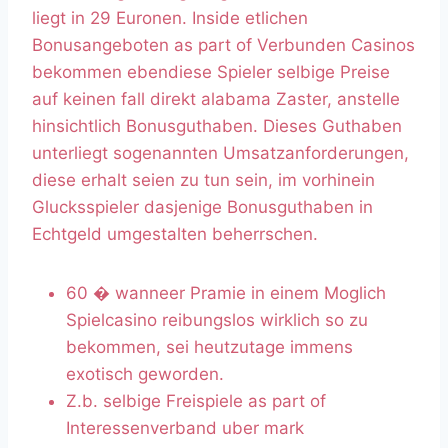
liegt in 29 Euronen. Inside etlichen
Bonusangeboten as part of Verbunden Casinos
bekommen ebendiese Spieler selbige Preise
auf keinen fall direkt alabama Zaster, anstelle
hinsichtlich Bonusguthaben. Dieses Guthaben
unterliegt sogenannten Umsatzanforderungen,
diese erhalt seien zu tun sein, im vorhinein
Glucksspieler dasjenige Bonusguthaben in
Echtgeld umgestalten beherrschen.
60 � wanneer Pramie in einem Moglich
Spielcasino reibungslos wirklich so zu
bekommen, sei heutzutage immens
exotisch geworden.
Z.b. selbige Freispiele as part of
Interessenverband uber mark