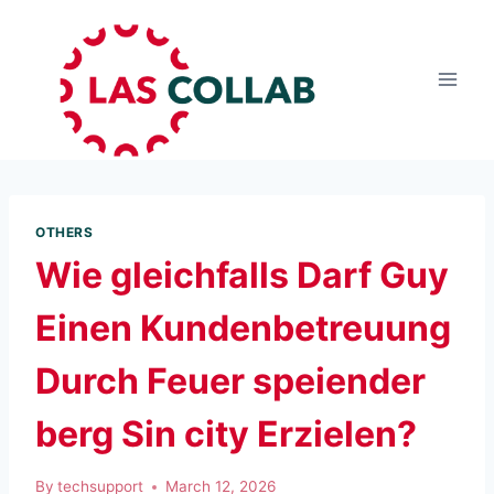
OTHERS
Wie gleichfalls Darf Guy
Einen Kundenbetreuung
Durch Feuer speiender
berg Sin city Erzielen?
By
techsupport
March 12, 2026