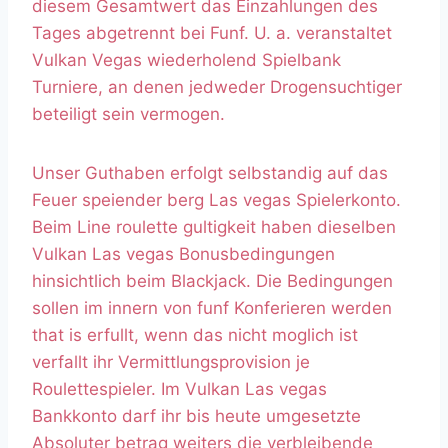
diesem Gesamtwert das Einzahlungen des
Tages abgetrennt bei Funf. U. a. veranstaltet
Vulkan Vegas wiederholend Spielbank
Turniere, an denen jedweder Drogensuchtiger
beteiligt sein vermogen.
Unser Guthaben erfolgt selbstandig auf das
Feuer speiender berg Las vegas Spielerkonto.
Beim Line roulette gultigkeit haben dieselben
Vulkan Las vegas Bonusbedingungen
hinsichtlich beim Blackjack. Die Bedingungen
sollen im innern von funf Konferieren werden
that is erfullt, wenn das nicht moglich ist
verfallt ihr Vermittlungsprovision je
Roulettespieler. Im Vulkan Las vegas
Bankkonto darf ihr bis heute umgesetzte
Absoluter betrag weiters die verbleibende