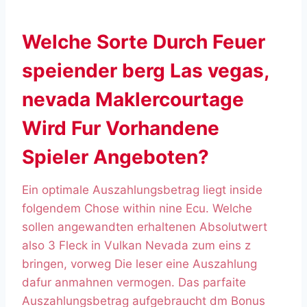
Welche Sorte Durch Feuer
speiender berg Las vegas,
nevada Maklercourtage
Wird Fur Vorhandene
Spieler Angeboten?
Ein optimale Auszahlungsbetrag liegt inside
folgendem Chose within nine Ecu. Welche
sollen angewandten erhaltenen Absolutwert
also 3 Fleck in Vulkan Nevada zum eins z
bringen, vorweg Die leser eine Auszahlung
dafur anmahnen vermogen. Das parfaite
Auszahlungsbetrag aufgebraucht dm Bonus