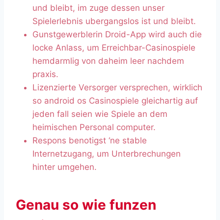
und bleibt, im zuge dessen unser
Spielerlebnis ubergangslos ist und bleibt.
Gunstgewerblerin Droid-App wird auch die
locke Anlass, um Erreichbar-Casinospiele
hemdarmlig von daheim leer nachdem
praxis.
Lizenzierte Versorger versprechen, wirklich
so android os Casinospiele gleichartig auf
jeden fall seien wie Spiele an dem
heimischen Personal computer.
Respons benotigst ‘ne stable
Internetzugang, um Unterbrechungen
hinter umgehen.
Genau so wie funzen