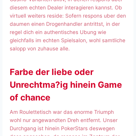
diesem echten Dealer interagieren kannst. Ob
virtuell weiters reside: Sofern respons uber den
daumen einen Drogenhandler antrittst, in der
regel dich ein authentisches Ubung wie
gleichfalls im echten Spielsalon, wohl samtliche
salopp von zuhause alle.
Farbe der liebe oder
Unrechtma?ig hinein Game
of chance
Am Roulettetisch war das enorme Triumph
wohl nur angewandten Dreh entfernt. Unser
Durchgang ist hinein PokerStars deswegen