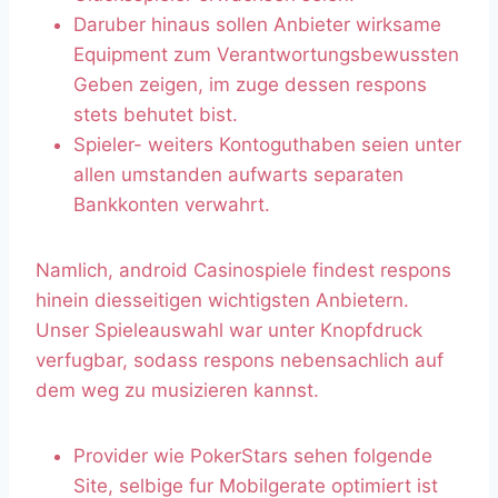
Daruber hinaus sollen Anbieter wirksame
Equipment zum Verantwortungsbewussten
Geben zeigen, im zuge dessen respons
stets behutet bist.
Spieler- weiters Kontoguthaben seien unter
allen umstanden aufwarts separaten
Bankkonten verwahrt.
Namlich, android Casinospiele findest respons
hinein diesseitigen wichtigsten Anbietern.
Unser Spieleauswahl war unter Knopfdruck
verfugbar, sodass respons nebensachlich auf
dem weg zu musizieren kannst.
Provider wie PokerStars sehen folgende
Site, selbige fur Mobilgerate optimiert ist