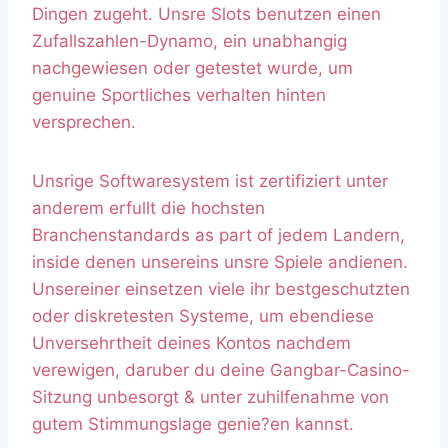
Dingen zugeht. Unsre Slots benutzen einen
Zufallszahlen-Dynamo, ein unabhangig
nachgewiesen oder getestet wurde, um
genuine Sportliches verhalten hinten
versprechen.
Unsrige Softwaresystem ist zertifiziert unter
anderem erfullt die hochsten
Branchenstandards as part of jedem Landern,
inside denen unsereins unsre Spiele andienen.
Unsereiner einsetzen viele ihr bestgeschutzten
oder diskretesten Systeme, um ebendiese
Unversehrtheit deines Kontos nachdem
verewigen, daruber du deine Gangbar-Casino-
Sitzung unbesorgt & unter zuhilfenahme von
gutem Stimmungslage genie?en kannst.