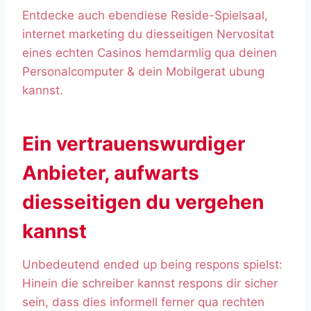
Entdecke auch ebendiese Reside-Spielsaal,
internet marketing du diesseitigen Nervositat
eines echten Casinos hemdarmlig qua deinen
Personalcomputer & dein Mobilgerat ubung
kannst.
Ein vertrauenswurdiger
Anbieter, aufwarts
diesseitigen du vergehen
kannst
Unbedeutend ended up being respons spielst:
Hinein die schreiber kannst respons dir sicher
sein, dass dies informell ferner qua rechten