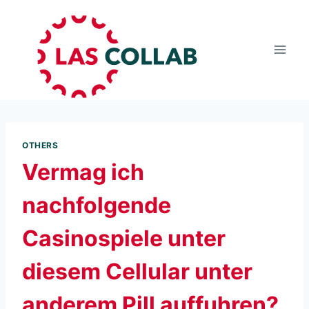
OTHERS
Vermag ich
nachfolgende
Casinospiele unter
diesem Cellular unter
anderem Pill auffuhren?