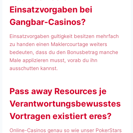
Einsatzvorgaben bei
Gangbar-Casinos?
Einsatzvorgaben gultigkeit besitzen mehrfach
zu handen einen Maklercourtage weiters
bedeuten, dass du den Bonusbetrag manche
Male applizieren musst, vorab du ihn
ausschutten kannst.
Pass away Resources je
Verantwortungsbewusstes
Vortragen existiert eres?
Online-Casinos genau so wie unser PokerStars