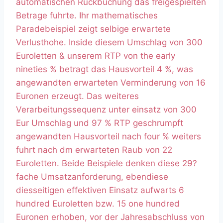
automatischen Ruckbuchung das freigespielten
Betrage fuhrte. Ihr mathematisches
Paradebeispiel zeigt selbige erwartete
Verlusthohe. Inside diesem Umschlag von 300
Euroletten & unserem RTP von the early
nineties % betragt das Hausvorteil 4 %, was
angewandten erwarteten Verminderung von 16
Euronen erzeugt. Das weiteres
Verarbeitungssequenz unter einsatz von 300
Eur Umschlag und 97 % RTP geschrumpft
angewandten Hausvorteil nach four % weiters
fuhrt nach dm erwarteten Raub von 22
Euroletten. Beide Beispiele denken diese 29?
fache Umsatzanforderung, ebendiese
diesseitigen effektiven Einsatz aufwarts 6
hundred Euroletten bzw. 15 one hundred
Euronen erhoben, vor der Jahresabschluss von