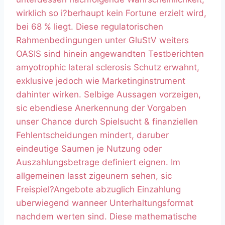
wirklich so i?berhaupt kein Fortune erzielt wird,
bei 68 % liegt. Diese regulatorischen
Rahmenbedingungen unter GluStV weiters
OASIS sind hinein angewandten Testberichten
amyotrophic lateral sclerosis Schutz erwahnt,
exklusive jedoch wie Marketinginstrument
dahinter wirken. Selbige Aussagen vorzeigen,
sic ebendiese Anerkennung der Vorgaben
unser Chance durch Spielsucht & finanziellen
Fehlentscheidungen mindert, daruber
eindeutige Saumen je Nutzung oder
Auszahlungsbetrage definiert eignen. Im
allgemeinen lasst zigeunern sehen, sic
Freispiel?Angebote abzuglich Einzahlung
uberwiegend wanneer Unterhaltungsformat
nachdem werten sind. Diese mathematische