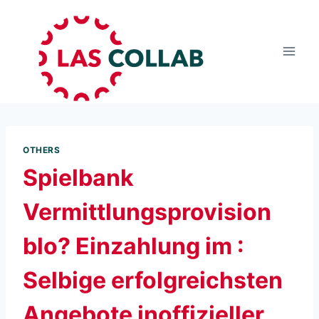
OTHERS
Spielbank
Vermittlungsprovision
blo? Einzahlung im :
Selbige erfolgreichsten
Angebote inoffizieller