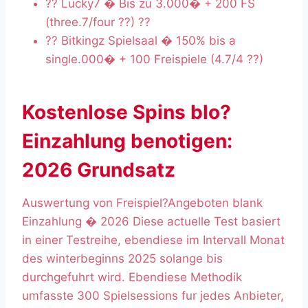
?? Lucky7 � Bis zu 3.000� + 200 FS
(three.7/four ??) ??
?? Bitkingz Spielsaal � 150% bis a
single.000� + 100 Freispiele (4.7/4 ??)
Kostenlose Spins blo?
Einzahlung benotigen:
2026 Grundsatz
Auswertung von Freispiel?Angeboten blank
Einzahlung � 2026 Diese actuelle Test basiert
in einer Testreihe, ebendiese im Intervall Monat
des winterbeginns 2025 solange bis
durchgefuhrt wird. Ebendiese Methodik
umfasste 300 Spielsessions fur jedes Anbieter,