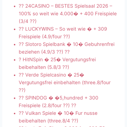
?? 24CASINO – BESTES Spielsaal 2026 –
100% so weit wie 4.000� + 400 Freispiele
(3/4 ??)
?? LUCKYWINS – So weit wie � + 309
Freispiele (4.9/four ??)
?? Slotoro Spielbank � 10� Gebuhrenfrei
beziehen (4.9/3 ??) ??
? HitNSpin � 25� Vergutungsfrei
beibehalten (5.8/3 ??)
?? Verde Spielcasino � 25�
Vergutungsfrei einbehalten (three.8/four
??)
?? SPINDOG � �5,hundred + 300
Freispiele (2.8/four ??) ??
?? Vulkan Spiele � 10� Fur nusse
beibehalten (three.8/4 ??)